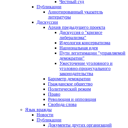
Честный суд
Публикации
Аннотированный указатель
литературы
Дискуссии
Архив предыдущего проекта
Дискуссия о "кризисе
либерализма"
Идеология консерватизма
Национальная идея
Пути легитимации "управляемой
демократии"
Ужесточение уголовного и
уголовно-процесуального
законодательства
Барометр демократии
Гражданское общество
Политический режим
Право
Революция и оппозиция
Свобода слова
Язык вражды
Новости
Публикации
Документы других организаций