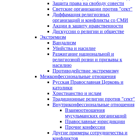
Защита права на свободу совести
Светские организации против "сект"
Диффамация религиозных
организаций и конфликты со СМИ
Акции в защиту нравственности
Дискуссии о религии и обществе
Экстремизм
Вандализм
Убийства и насилие
Разжигание национальной и
религиозной розни и призывы к
насилию
Противодействие экстремизму
Межконфессиональные отношения
Русская Православная Церковь и
католики
Христианство и ислам
Традиционные религии против "сект"
Внутриконфессиональные отношения
Взаимоотношения
мусульманских организаций
Православные юрисдикции
Прочие конфессии
Другие примеры сотрудничества и
конфликтов