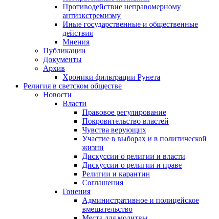
Противодействие неправомерному
антиэкстремизму
Иные государственные и общественные
действия
Мнения
Публикации
Документы
Архив
Хроники фильтрации Рунета
Религия в светском обществе
Новости
Власти
Правовое регулирование
Покровительство властей
Чувства верующих
Участие в выборах и в политической
жизни
Дискуссии о религии и власти
Дискуссии о религии и праве
Религии и карантин
Соглашения
Гонения
Административное и полицейское
вмешательство
Места для молитвы