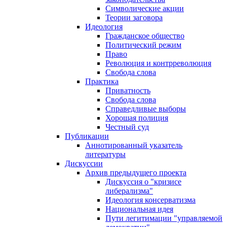
Символические акции
Теории заговора
Идеология
Гражданское общество
Политический режим
Право
Революция и контрреволюция
Свобода слова
Практика
Приватность
Свобода слова
Справедливые выборы
Хорошая полиция
Честный суд
Публикации
Аннотированный указатель
литературы
Дискуссии
Архив предыдущего проекта
Дискуссия о "кризисе
либерализма"
Идеология консерватизма
Национальная идея
Пути легитимации "управляемой