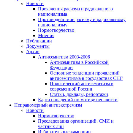
Новости
Проявления расизма и радикального
национализма
Противодействие расизму и радикальному
национализму
Нормотворчество
Мнения
Публикации
Документы
Архив
Антисемитизм 2003-2006
Антисемитизм в Российской
Федерации
Основные тенденции проявлений
антисемитизма в государствах СНГ
Политический антисемитизм в
современной России
Статьи, доклады, репортажи
Карта нападений по мотиву ненависти
Неправомерный антиэкстремизм
Новости
Нормотворчество
Преследования организаций, СМИ и
частных лиц
Избирательные кампании