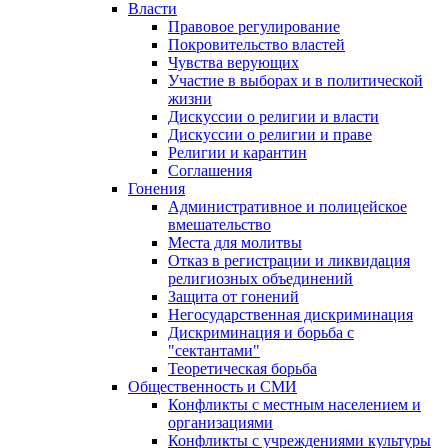
Власти
Правовое регулирование
Покровительство властей
Чувства верующих
Участие в выборах и в политической
жизни
Дискуссии о религии и власти
Дискуссии о религии и праве
Религии и карантин
Соглашения
Гонения
Административное и полицейское
вмешательство
Места для молитвы
Отказ в регистрации и ликвидация
религиозных объединений
Защита от гонений
Негосударственная дискриминация
Дискриминация и борьба с
"сектантами"
Теоретическая борьба
Общественность и СМИ
Конфликты с местным населением и
организациями
Конфликты с учреждениями культуры