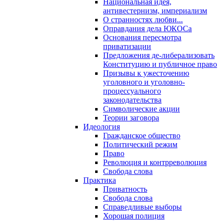
Национальная идея,
антивестернизм, империализм
О странностях любви...
Оправдания дела ЮКОСа
Основания пересмотра
приватизации
Предложения де-либерализовать
Конституцию и публичное право
Призывы к ужесточению
уголовного и уголовно-
процессуального
законодательства
Символические акции
Теории заговора
Идеология
Гражданское общество
Политический режим
Право
Революция и контрреволюция
Свобода слова
Практика
Приватность
Свобода слова
Справедливые выборы
Хорошая полиция