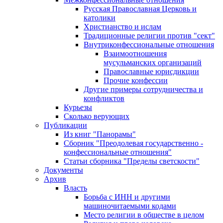
Русская Православная Церковь и
католики
Христианство и ислам
Традиционные религии против "сект"
Внутриконфессиональные отношения
Взаимоотношения
мусульманских организаций
Православные юрисдикции
Прочие конфессии
Другие примеры сотрудничества и
конфликтов
Курьезы
Сколько верующих
Публикации
Из книг "Панорамы"
Сборник "Преодолевая государственно -
конфессиональные отношения"
Статьи сборника "Пределы светскости"
Документы
Архив
Власть
Борьба с ИНН и другими
машиночитаемыми кодами
Место религии в обществе в целом