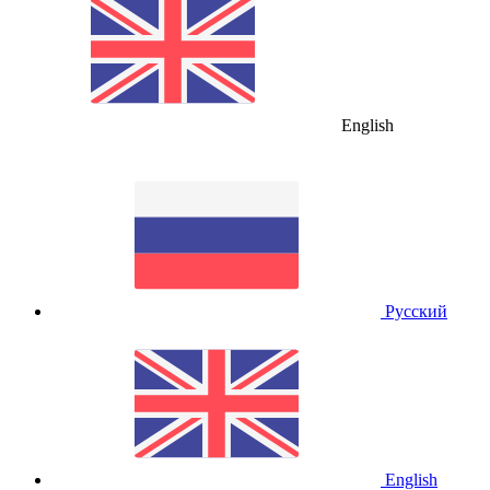
English
Русский
English