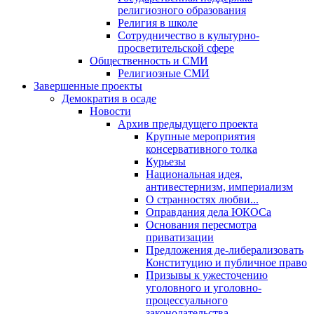
религиозного образования
Религия в школе
Сотрудничество в культурно-
просветительской сфере
Общественность и СМИ
Религиозные СМИ
Завершенные проекты
Демократия в осаде
Новости
Архив предыдущего проекта
Крупные мероприятия
консервативного толка
Курьезы
Национальная идея,
антивестернизм, империализм
О странностях любви...
Оправдания дела ЮКОСа
Основания пересмотра
приватизации
Предложения де-либерализовать
Конституцию и публичное право
Призывы к ужесточению
уголовного и уголовно-
процессуального
законодательства