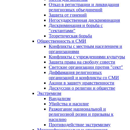
Отказ в регистрации и ликвидация
религиозных объединений
Защита от гонений
Негосударственная дискриминация
Дискриминация и борьба с
"сектантами"
Теоретическая борьба
Общественность и СМИ
Конфликты с местным населением и
организациями
Конфликты с учреждениями культуры
Защита права на свободу совести
Светские организации против "сект"
Диффамация религиозных
организаций и конфликты со СМИ
Акции в защиту нравственности
Дискуссии о религии и обществе
Экстремизм
Вандализм
Убийства и насилие
Разжигание национальной и
религиозной розни и призывы к
насилию
Противодействие экстремизму
Межконфессиональные отношения