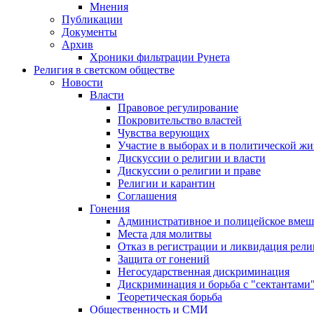
Мнения
Публикации
Документы
Архив
Хроники фильтрации Рунета
Религия в светском обществе
Новости
Власти
Правовое регулирование
Покровительство властей
Чувства верующих
Участие в выборах и в политической ж
Дискуссии о религии и власти
Дискуссии о религии и праве
Религии и карантин
Соглашения
Гонения
Административное и полицейское вмеш
Места для молитвы
Отказ в регистрации и ликвидация рел
Защита от гонений
Негосударственная дискриминация
Дискриминация и борьба с "сектантами
Теоретическая борьба
Общественность и СМИ