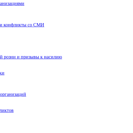
ганизациями
 и конфликты со СМИ
й розни и призывы к насилию
ки
организаций
ликтов