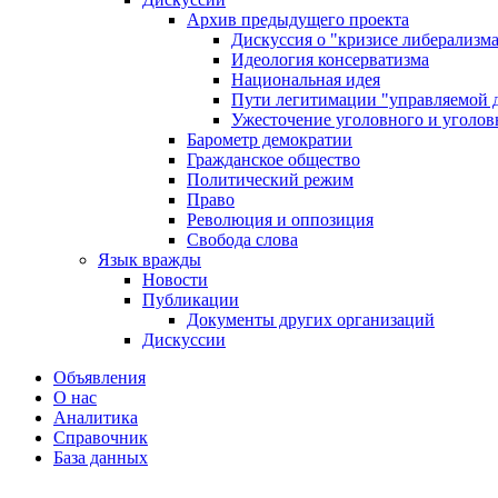
Архив предыдущего проекта
Дискуссия о "кризисе либерализм
Идеология консерватизма
Национальная идея
Пути легитимации "управляемой 
Ужесточение уголовного и уголов
Барометр демократии
Гражданское общество
Политический режим
Право
Революция и оппозиция
Свобода слова
Язык вражды
Новости
Публикации
Документы других организаций
Дискуссии
Объявления
О нас
Аналитика
Справочник
База данных