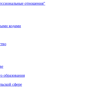
фессиональные отношения"
мыми кодами
ство
ве
го образования
льской сфере