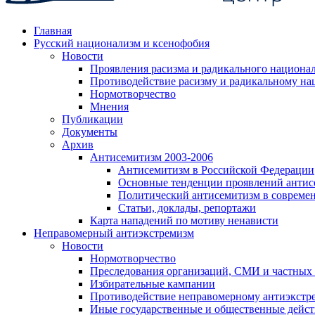
Главная
Русский национализм и ксенофобия
Новости
Проявления расизма и радикального национа
Противодействие расизму и радикальному на
Нормотворчество
Мнения
Публикации
Документы
Архив
Антисемитизм 2003-2006
Антисемитизм в Российской Федерации
Основные тенденции проявлений антис
Политический антисемитизм в совреме
Статьи, доклады, репортажи
Карта нападений по мотиву ненависти
Неправомерный антиэкстремизм
Новости
Нормотворчество
Преследования организаций, СМИ и частных
Избирательные кампании
Противодействие неправомерному антиэкстр
Иные государственные и общественные дейст