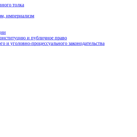
вного толка
зм, империализм
ции
Конституцию и публичное право
о и уголовно-процессуального законодательства