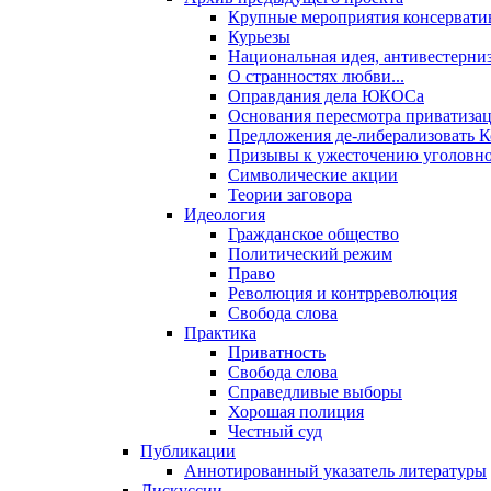
Крупные мероприятия консервати
Курьезы
Национальная идея, антивестерни
О странностях любви...
Оправдания дела ЮКОСа
Основания пересмотра приватиза
Предложения де-либерализовать 
Призывы к ужесточению уголовног
Символические акции
Теории заговора
Идеология
Гражданское общество
Политический режим
Право
Революция и контрреволюция
Свобода слова
Практика
Приватность
Свобода слова
Справедливые выборы
Хорошая полиция
Честный суд
Публикации
Аннотированный указатель литературы
Дискуссии