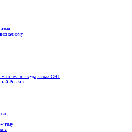
лизма
ционализму
емитизма в государствах СНГ
нной России
 лиц
емизму
вия