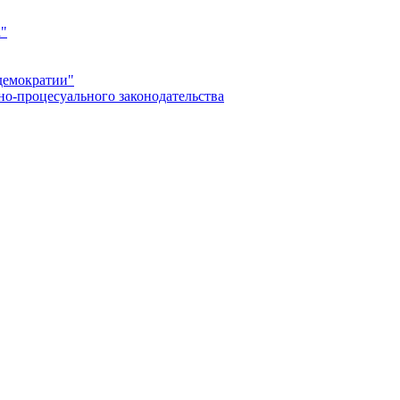
а"
демократии"
но-процесуального законодательства