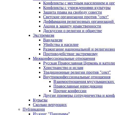
Конфликты с местным населением и ор
Конфликты с учреждениями культуры
Защита права на свободу совести
Светские организации против "сект"
Диффамация религиозных организаций
Акции в защиту нравственности
Дискуссии о религии и обществе
Экстремизм
Вандализм
Убийства и насилие
Разжигание национальной и религиозно
Противодействие экстремизму
Межконфессиональные отношения
Русская Православная Церковь и католи
Христианство и ислам
Традиционные религии против "сект"
Внутриконфессиональные отношения
Взаимоотношения мусульманских 
Православные юрисдикции
Прочие конфессии
Другие примеры сотрудничества и конф
Курьезы
Сколько верующих
Публикации
Из книг "Панорамы"