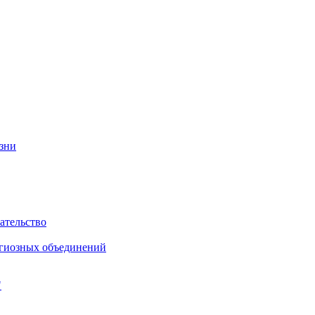
изни
ательство
игиозных объединений
"