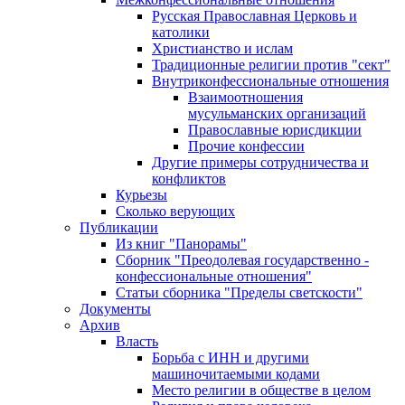
Русская Православная Церковь и
католики
Христианство и ислам
Традиционные религии против "сект"
Внутриконфессиональные отношения
Взаимоотношения
мусульманских организаций
Православные юрисдикции
Прочие конфессии
Другие примеры сотрудничества и
конфликтов
Курьезы
Сколько верующих
Публикации
Из книг "Панорамы"
Сборник "Преодолевая государственно -
конфессиональные отношения"
Статьи сборника "Пределы светскости"
Документы
Архив
Власть
Борьба с ИНН и другими
машиночитаемыми кодами
Место религии в обществе в целом