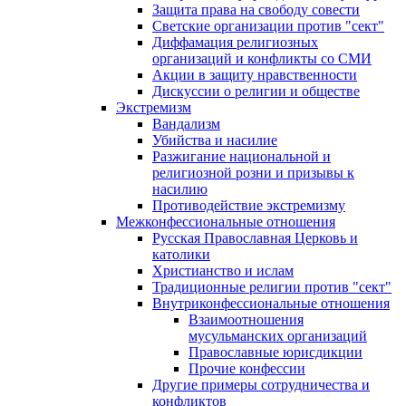
Защита права на свободу совести
Светские организации против "сект"
Диффамация религиозных
организаций и конфликты со СМИ
Акции в защиту нравственности
Дискуссии о религии и обществе
Экстремизм
Вандализм
Убийства и насилие
Разжигание национальной и
религиозной розни и призывы к
насилию
Противодействие экстремизму
Межконфессиональные отношения
Русская Православная Церковь и
католики
Христианство и ислам
Традиционные религии против "сект"
Внутриконфессиональные отношения
Взаимоотношения
мусульманских организаций
Православные юрисдикции
Прочие конфессии
Другие примеры сотрудничества и
конфликтов