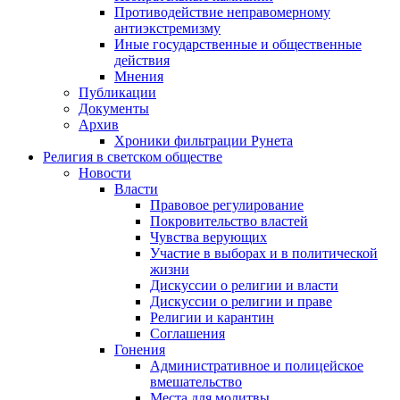
Противодействие неправомерному
антиэкстремизму
Иные государственные и общественные
действия
Мнения
Публикации
Документы
Архив
Хроники фильтрации Рунета
Религия в светском обществе
Новости
Власти
Правовое регулирование
Покровительство властей
Чувства верующих
Участие в выборах и в политической
жизни
Дискуссии о религии и власти
Дискуссии о религии и праве
Религии и карантин
Соглашения
Гонения
Административное и полицейское
вмешательство
Места для молитвы