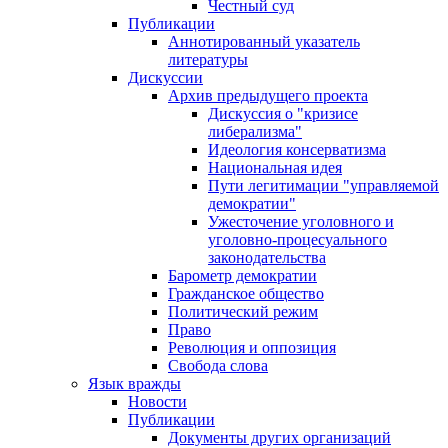
Честный суд
Публикации
Аннотированный указатель
литературы
Дискуссии
Архив предыдущего проекта
Дискуссия о "кризисе
либерализма"
Идеология консерватизма
Национальная идея
Пути легитимации "управляемой
демократии"
Ужесточение уголовного и
уголовно-процесуального
законодательства
Барометр демократии
Гражданское общество
Политический режим
Право
Революция и оппозиция
Свобода слова
Язык вражды
Новости
Публикации
Документы других организаций