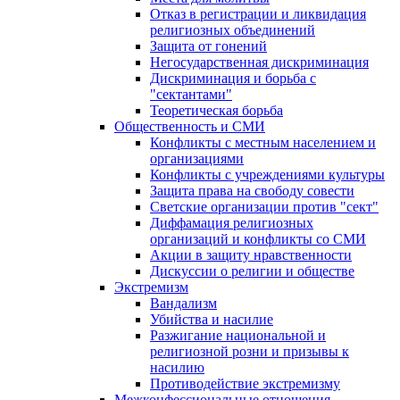
Отказ в регистрации и ликвидация
религиозных объединений
Защита от гонений
Негосударственная дискриминация
Дискриминация и борьба с
"сектантами"
Теоретическая борьба
Общественность и СМИ
Конфликты с местным населением и
организациями
Конфликты с учреждениями культуры
Защита права на свободу совести
Светские организации против "сект"
Диффамация религиозных
организаций и конфликты со СМИ
Акции в защиту нравственности
Дискуссии о религии и обществе
Экстремизм
Вандализм
Убийства и насилие
Разжигание национальной и
религиозной розни и призывы к
насилию
Противодействие экстремизму
Межконфессиональные отношения