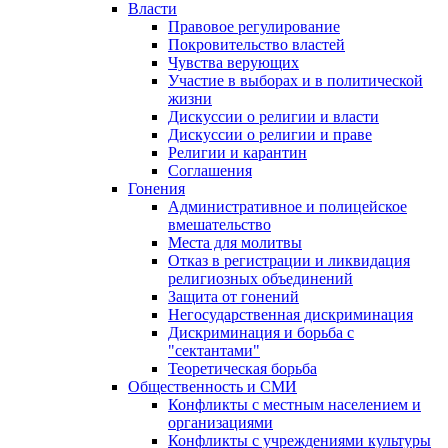
Власти
Правовое регулирование
Покровительство властей
Чувства верующих
Участие в выборах и в политической
жизни
Дискуссии о религии и власти
Дискуссии о религии и праве
Религии и карантин
Соглашения
Гонения
Административное и полицейское
вмешательство
Места для молитвы
Отказ в регистрации и ликвидация
религиозных объединений
Защита от гонений
Негосударственная дискриминация
Дискриминация и борьба с
"сектантами"
Теоретическая борьба
Общественность и СМИ
Конфликты с местным населением и
организациями
Конфликты с учреждениями культуры