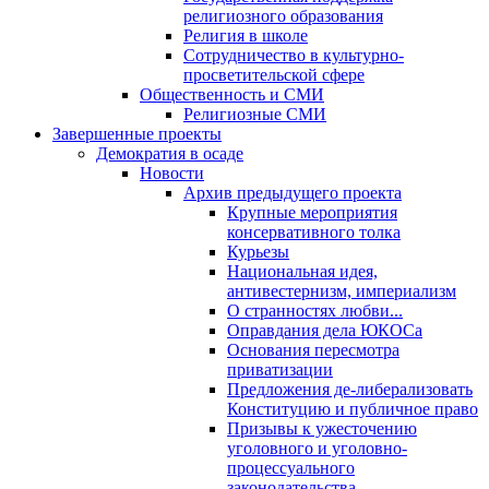
религиозного образования
Религия в школе
Сотрудничество в культурно-
просветительской сфере
Общественность и СМИ
Религиозные СМИ
Завершенные проекты
Демократия в осаде
Новости
Архив предыдущего проекта
Крупные мероприятия
консервативного толка
Курьезы
Национальная идея,
антивестернизм, империализм
О странностях любви...
Оправдания дела ЮКОСа
Основания пересмотра
приватизации
Предложения де-либерализовать
Конституцию и публичное право
Призывы к ужесточению
уголовного и уголовно-
процессуального
законодательства