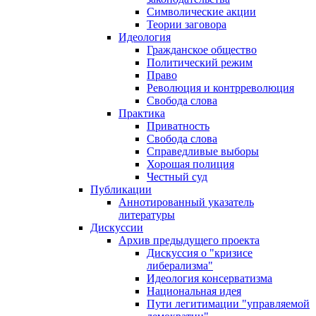
Символические акции
Теории заговора
Идеология
Гражданское общество
Политический режим
Право
Революция и контрреволюция
Свобода слова
Практика
Приватность
Свобода слова
Справедливые выборы
Хорошая полиция
Честный суд
Публикации
Аннотированный указатель
литературы
Дискуссии
Архив предыдущего проекта
Дискуссия о "кризисе
либерализма"
Идеология консерватизма
Национальная идея
Пути легитимации "управляемой