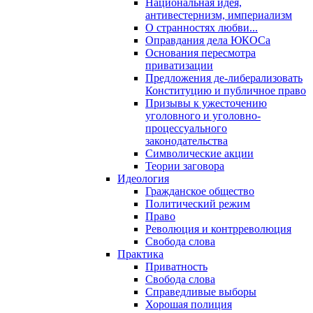
Национальная идея,
антивестернизм, империализм
О странностях любви...
Оправдания дела ЮКОСа
Основания пересмотра
приватизации
Предложения де-либерализовать
Конституцию и публичное право
Призывы к ужесточению
уголовного и уголовно-
процессуального
законодательства
Символические акции
Теории заговора
Идеология
Гражданское общество
Политический режим
Право
Революция и контрреволюция
Свобода слова
Практика
Приватность
Свобода слова
Справедливые выборы
Хорошая полиция