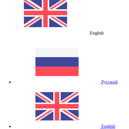
English
Русский
English