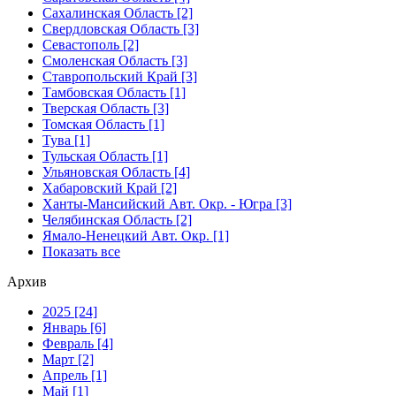
Сахалинская Область [2]
Свердловская Область [3]
Севастополь [2]
Смоленская Область [3]
Ставропольский Край [3]
Тамбовская Область [1]
Тверская Область [3]
Томская Область [1]
Тува [1]
Тульская Область [1]
Ульяновская Область [4]
Хабаровский Край [2]
Ханты-Мансийский Авт. Окр. - Югра [3]
Челябинская Область [2]
Ямало-Ненецкий Авт. Окр. [1]
Показать все
Архив
2025 [24]
Январь [6]
Февраль [4]
Март [2]
Апрель [1]
Май [1]