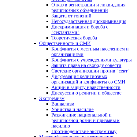
Отказ в регистрации и ликвидация
религиозных объединений
Защита от гонений
Негосударственная дискриминация
Дискриминация и борьба с
"сектантами"
Теоретическая борьба
Общественность и СМИ
Конфликты с местным населением и
организациями
Конфликты с учреждениями культуры
Защита права на свободу совести
Светские организации против "сект"
Диффамация религиозных
организаций и конфликты со СМИ
Акции в защиту нравственности
Дискуссии о религии и обществе
Экстремизм
Вандализм
Убийства и насилие
Разжигание национальной и
религиозной розни и призывы к
насилию
Противодействие экстремизму
Межконфессиональные отношения