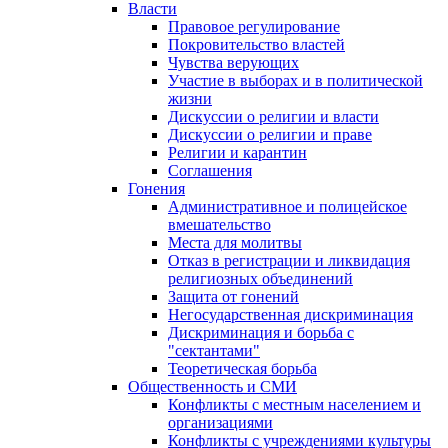
Власти
Правовое регулирование
Покровительство властей
Чувства верующих
Участие в выборах и в политической
жизни
Дискуссии о религии и власти
Дискуссии о религии и праве
Религии и карантин
Соглашения
Гонения
Административное и полицейское
вмешательство
Места для молитвы
Отказ в регистрации и ликвидация
религиозных объединений
Защита от гонений
Негосударственная дискриминация
Дискриминация и борьба с
"сектантами"
Теоретическая борьба
Общественность и СМИ
Конфликты с местным населением и
организациями
Конфликты с учреждениями культуры