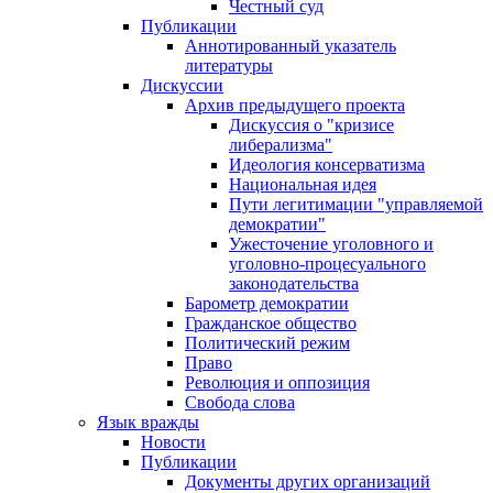
Честный суд
Публикации
Аннотированный указатель
литературы
Дискуссии
Архив предыдущего проекта
Дискуссия о "кризисе
либерализма"
Идеология консерватизма
Национальная идея
Пути легитимации "управляемой
демократии"
Ужесточение уголовного и
уголовно-процесуального
законодательства
Барометр демократии
Гражданское общество
Политический режим
Право
Революция и оппозиция
Свобода слова
Язык вражды
Новости
Публикации
Документы других организаций