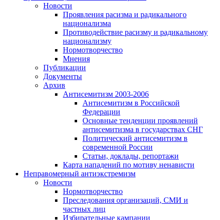
Новости
Проявления расизма и радикального
национализма
Противодействие расизму и радикальному
национализму
Нормотворчество
Мнения
Публикации
Документы
Архив
Антисемитизм 2003-2006
Антисемитизм в Российской
Федерации
Основные тенденции проявлений
антисемитизма в государствах СНГ
Политический антисемитизм в
современной России
Статьи, доклады, репортажи
Карта нападений по мотиву ненависти
Неправомерный антиэкстремизм
Новости
Нормотворчество
Преследования организаций, СМИ и
частных лиц
Избирательные кампании