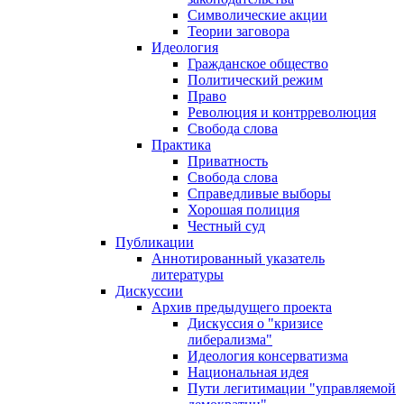
Символические акции
Теории заговора
Идеология
Гражданское общество
Политический режим
Право
Революция и контрреволюция
Свобода слова
Практика
Приватность
Свобода слова
Справедливые выборы
Хорошая полиция
Честный суд
Публикации
Аннотированный указатель
литературы
Дискуссии
Архив предыдущего проекта
Дискуссия о "кризисе
либерализма"
Идеология консерватизма
Национальная идея
Пути легитимации "управляемой