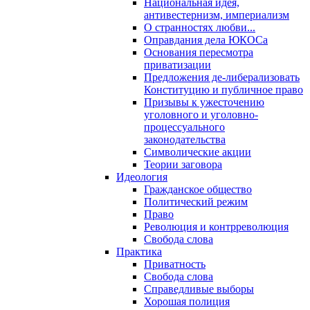
Национальная идея,
антивестернизм, империализм
О странностях любви...
Оправдания дела ЮКОСа
Основания пересмотра
приватизации
Предложения де-либерализовать
Конституцию и публичное право
Призывы к ужесточению
уголовного и уголовно-
процессуального
законодательства
Символические акции
Теории заговора
Идеология
Гражданское общество
Политический режим
Право
Революция и контрреволюция
Свобода слова
Практика
Приватность
Свобода слова
Справедливые выборы
Хорошая полиция