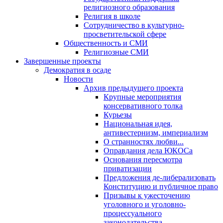
религиозного образования
Религия в школе
Сотрудничество в культурно-
просветительской сфере
Общественность и СМИ
Религиозные СМИ
Завершенные проекты
Демократия в осаде
Новости
Архив предыдущего проекта
Крупные мероприятия
консервативного толка
Курьезы
Национальная идея,
антивестернизм, империализм
О странностях любви...
Оправдания дела ЮКОСа
Основания пересмотра
приватизации
Предложения де-либерализовать
Конституцию и публичное право
Призывы к ужесточению
уголовного и уголовно-
процессуального
законодательства