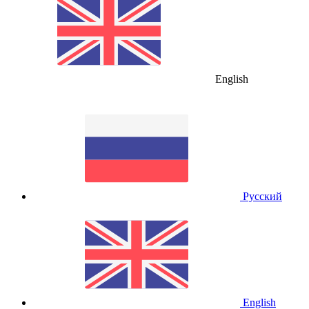
English
Русский
English