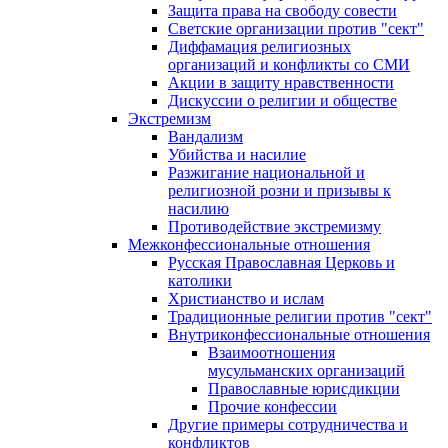
Защита права на свободу совести
Светские организации против "сект"
Диффамация религиозных
организаций и конфликты со СМИ
Акции в защиту нравственности
Дискуссии о религии и обществе
Экстремизм
Вандализм
Убийства и насилие
Разжигание национальной и
религиозной розни и призывы к
насилию
Противодействие экстремизму
Межконфессиональные отношения
Русская Православная Церковь и
католики
Христианство и ислам
Традиционные религии против "сект"
Внутриконфессиональные отношения
Взаимоотношения
мусульманских организаций
Православные юрисдикции
Прочие конфессии
Другие примеры сотрудничества и
конфликтов