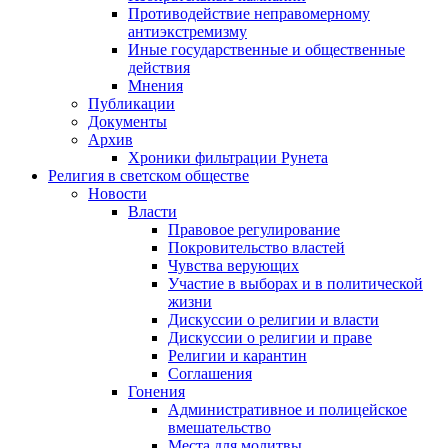
Противодействие неправомерному
антиэкстремизму
Иные государственные и общественные
действия
Мнения
Публикации
Документы
Архив
Хроники фильтрации Рунета
Религия в светском обществе
Новости
Власти
Правовое регулирование
Покровительство властей
Чувства верующих
Участие в выборах и в политической
жизни
Дискуссии о религии и власти
Дискуссии о религии и праве
Религии и карантин
Соглашения
Гонения
Административное и полицейское
вмешательство
Места для молитвы