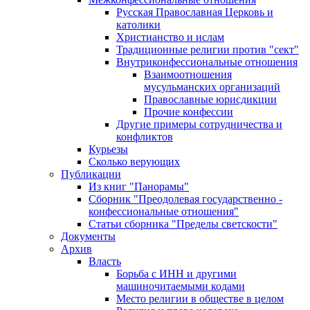
Русская Православная Церковь и
католики
Христианство и ислам
Традиционные религии против "сект"
Внутриконфессиональные отношения
Взаимоотношения
мусульманских организаций
Православные юрисдикции
Прочие конфессии
Другие примеры сотрудничества и
конфликтов
Курьезы
Сколько верующих
Публикации
Из книг "Панорамы"
Сборник "Преодолевая государственно -
конфессиональные отношения"
Статьи сборника "Пределы светскости"
Документы
Архив
Власть
Борьба с ИНН и другими
машиночитаемыми кодами
Место религии в обществе в целом