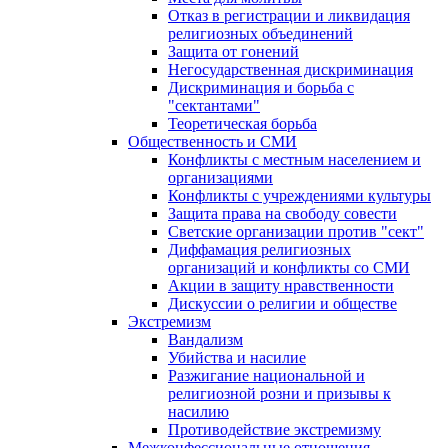
Отказ в регистрации и ликвидация
религиозных объединений
Защита от гонений
Негосударственная дискриминация
Дискриминация и борьба с
"сектантами"
Теоретическая борьба
Общественность и СМИ
Конфликты с местным населением и
организациями
Конфликты с учреждениями культуры
Защита права на свободу совести
Светские организации против "сект"
Диффамация религиозных
организаций и конфликты со СМИ
Акции в защиту нравственности
Дискуссии о религии и обществе
Экстремизм
Вандализм
Убийства и насилие
Разжигание национальной и
религиозной розни и призывы к
насилию
Противодействие экстремизму
Межконфессиональные отношения