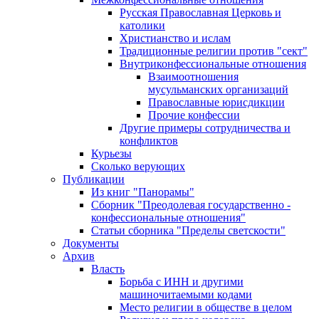
Русская Православная Церковь и
католики
Христианство и ислам
Традиционные религии против "сект"
Внутриконфессиональные отношения
Взаимоотношения
мусульманских организаций
Православные юрисдикции
Прочие конфессии
Другие примеры сотрудничества и
конфликтов
Курьезы
Сколько верующих
Публикации
Из книг "Панорамы"
Сборник "Преодолевая государственно -
конфессиональные отношения"
Статьи сборника "Пределы светскости"
Документы
Архив
Власть
Борьба с ИНН и другими
машиночитаемыми кодами
Место религии в обществе в целом