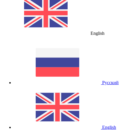
English
Русский
English