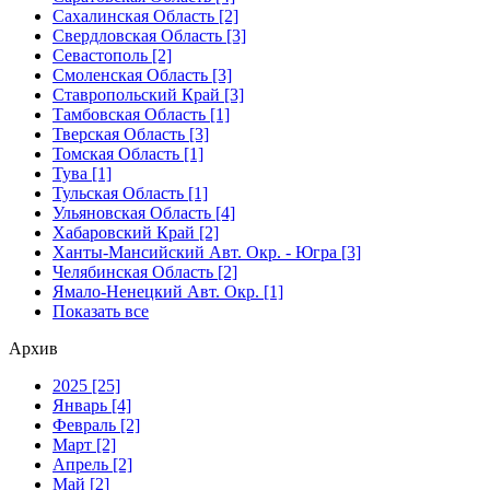
Сахалинская Область [2]
Свердловская Область [3]
Севастополь [2]
Смоленская Область [3]
Ставропольский Край [3]
Тамбовская Область [1]
Тверская Область [3]
Томская Область [1]
Тува [1]
Тульская Область [1]
Ульяновская Область [4]
Хабаровский Край [2]
Ханты-Мансийский Авт. Окр. - Югра [3]
Челябинская Область [2]
Ямало-Ненецкий Авт. Окр. [1]
Показать все
Архив
2025 [25]
Январь [4]
Февраль [2]
Март [2]
Апрель [2]
Май [2]