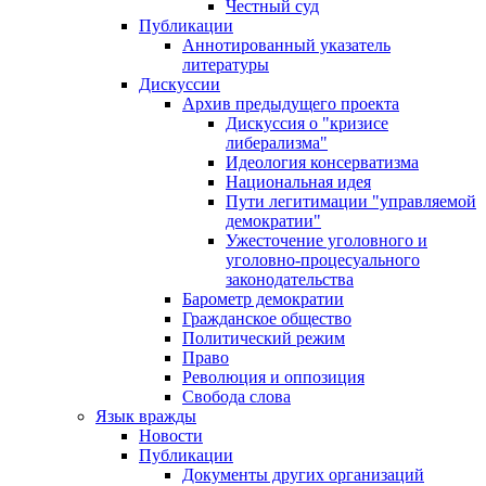
Честный суд
Публикации
Аннотированный указатель
литературы
Дискуссии
Архив предыдущего проекта
Дискуссия о "кризисе
либерализма"
Идеология консерватизма
Национальная идея
Пути легитимации "управляемой
демократии"
Ужесточение уголовного и
уголовно-процесуального
законодательства
Барометр демократии
Гражданское общество
Политический режим
Право
Революция и оппозиция
Свобода слова
Язык вражды
Новости
Публикации
Документы других организаций