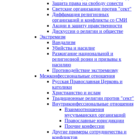
Защита права на свободу совести
Светские организации против "сект"
Диффамация религиозных
организаций и конфликты со СМИ
Акции в защиту нравственности
Дискуссии о религии и обществе
Экстремизм
Вандализм
Убийства и насилие
Разжигание национальной и
религиозной розни и призывы к
насилию
Противодействие экстремизму
Межконфессиональные отношения
Русская Православная Церковь и
католики
Христианство и ислам
Традиционные религии против "сект"
Внутриконфессиональные отношения
Взаимоотношения
мусульманских организаций
Православные юрисдикции
Прочие конфессии
Другие примеры сотрудничества и
конфликтов