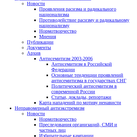
Новости
Проявления расизма и радикального
национализма
Противодействие расизму и радикальному
национализму
Нормотворчество
Мнения
Публикации
Документы
Архив
Антисемитизм 2003-2006
Антисемитизм в Российской
Федерации
Основные тенденции проявлений
антисемитизма в государствах СНГ
Политический антисемитизм в
современной России
Статьи, доклады, репортажи
Карта нападений по мотиву ненависти
Неправомерный антиэкстремизм
Новости
Нормотворчество
Преследования организаций, СМИ и
частных лиц
Избирательные кампании