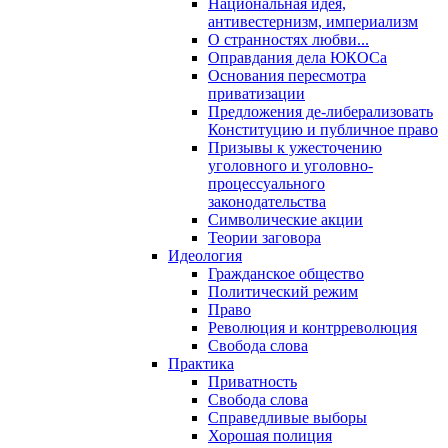
Национальная идея,
антивестернизм, империализм
О странностях любви...
Оправдания дела ЮКОСа
Основания пересмотра
приватизации
Предложения де-либерализовать
Конституцию и публичное право
Призывы к ужесточению
уголовного и уголовно-
процессуального
законодательства
Символические акции
Теории заговора
Идеология
Гражданское общество
Политический режим
Право
Революция и контрреволюция
Свобода слова
Практика
Приватность
Свобода слова
Справедливые выборы
Хорошая полиция