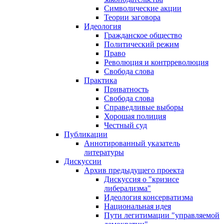
Символические акции
Теории заговора
Идеология
Гражданское общество
Политический режим
Право
Революция и контрреволюция
Свобода слова
Практика
Приватность
Свобода слова
Справедливые выборы
Хорошая полиция
Честный суд
Публикации
Аннотированный указатель
литературы
Дискуссии
Архив предыдущего проекта
Дискуссия о "кризисе
либерализма"
Идеология консерватизма
Национальная идея
Пути легитимации "управляемой