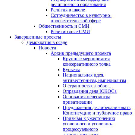
религиозного образования
Религия в школе
Сотрудничество в культурно-
просветительской сфере
Общественность и СМИ
Религиозные СМИ
Завершенные проекты
Демократия в осаде
Новости
Архив предыдущего проекта
Крупные мероприятия
консервативного толка
Курьезы
Национальная идея,
антивестернизм, империализм
О странностях любви...
Оправдания дела ЮКОСа
Основания пересмотра
приватизации
Предложения де-либерализовать
Конституцию и публичное право
Призывы к ужесточению
уголовного и уголовно-
процессуального
законодательства