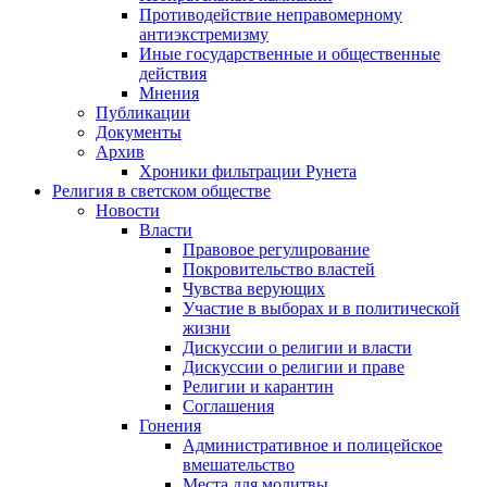
Противодействие неправомерному
антиэкстремизму
Иные государственные и общественные
действия
Мнения
Публикации
Документы
Архив
Хроники фильтрации Рунета
Религия в светском обществе
Новости
Власти
Правовое регулирование
Покровительство властей
Чувства верующих
Участие в выборах и в политической
жизни
Дискуссии о религии и власти
Дискуссии о религии и праве
Религии и карантин
Соглашения
Гонения
Административное и полицейское
вмешательство
Места для молитвы