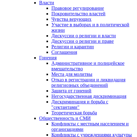
Власти
Правовое регулирование
Покровительство властей
Чувства верующих
Участие в выборах и в политической
жизни
Дискуссии о религии и власти
Дискуссии о религии и праве
Религии и карантин
Соглашения
Гонения
Административное и полицейское
вмешательство
Места для молитвы
Отказ в регистрации и ликвидация
религиозных объединений
Защита от гонений
Негосударственная дискриминация
Дискриминация и борьба с
"сектантами"
Теоретическая борьба
Общественность и СМИ
Конфликты с местным населением и
организациями
Конфликты с учреждениями культуры