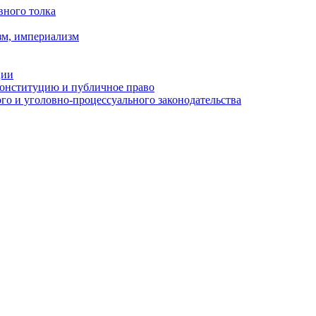
вного толка
зм, империализм
ции
Конституцию и публичное право
о и уголовно-процессуального законодательства