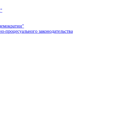
а"
демократии"
но-процесуального законодательства