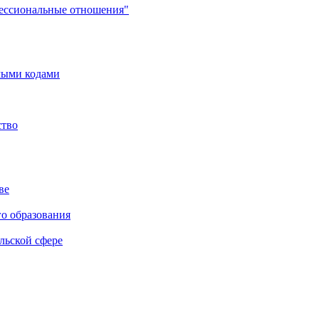
фессиональные отношения"
мыми кодами
ство
ве
го образования
льской сфере