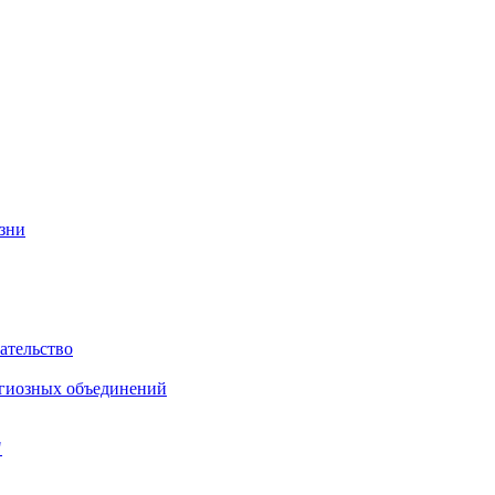
изни
ательство
игиозных объединений
"