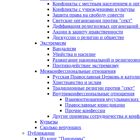
Конфликты с местным населением и ор
Конфликты с учреждениями культуры
Защита права на свободу совести
Светские организации против "сект"
Диффамация религиозных организаций
Акции в защиту нравственности
Дискуссии о религии и обществе
Экстремизм
Вандализм
Убийства и насилие
Разжигание национальной и религиозно
Противодействие экстремизму
Межконфессиональные отношения
Русская Православная Церковь и католи
Христианство и ислам
Традиционные религии против "сект"
Внутриконфессиональные отношения
Взаимоотношения мусульманских 
Православные юрисдикции
Прочие конфессии
Другие примеры сотрудничества и конф
Курьезы
Сколько верующих
Публикации
Из книг "Панорамы"