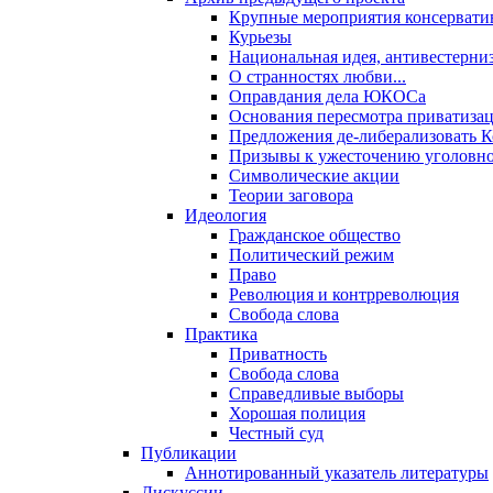
Крупные мероприятия консервати
Курьезы
Национальная идея, антивестерни
О странностях любви...
Оправдания дела ЮКОСа
Основания пересмотра приватиза
Предложения де-либерализовать 
Призывы к ужесточению уголовног
Символические акции
Теории заговора
Идеология
Гражданское общество
Политический режим
Право
Революция и контрреволюция
Свобода слова
Практика
Приватность
Свобода слова
Справедливые выборы
Хорошая полиция
Честный суд
Публикации
Аннотированный указатель литературы
Дискуссии