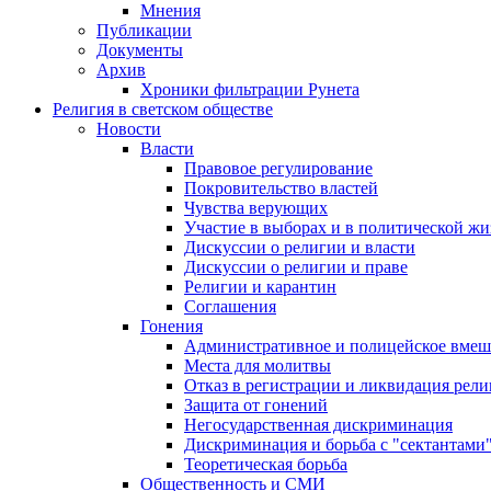
Мнения
Публикации
Документы
Архив
Хроники фильтрации Рунета
Религия в светском обществе
Новости
Власти
Правовое регулирование
Покровительство властей
Чувства верующих
Участие в выборах и в политической ж
Дискуссии о религии и власти
Дискуссии о религии и праве
Религии и карантин
Соглашения
Гонения
Административное и полицейское вмеш
Места для молитвы
Отказ в регистрации и ликвидация рел
Защита от гонений
Негосударственная дискриминация
Дискриминация и борьба с "сектантами
Теоретическая борьба
Общественность и СМИ