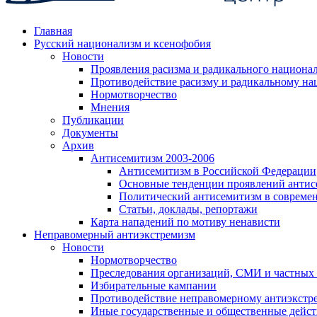
Главная
Русский национализм и ксенофобия
Новости
Проявления расизма и радикального национа
Противодействие расизму и радикальному на
Нормотворчество
Мнения
Публикации
Документы
Архив
Антисемитизм 2003-2006
Антисемитизм в Российской Федерации
Основные тенденции проявлений антис
Политический антисемитизм в совреме
Статьи, доклады, репортажи
Карта нападений по мотиву ненависти
Неправомерный антиэкстремизм
Новости
Нормотворчество
Преследования организаций, СМИ и частных
Избирательные кампании
Противодействие неправомерному антиэкстр
Иные государственные и общественные дейст