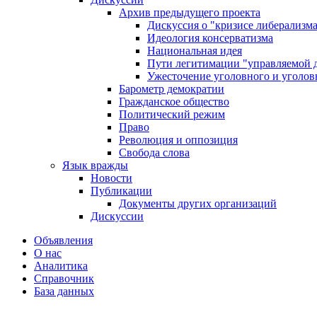
Архив предыдущего проекта
Дискуссия о "кризисе либерализм
Идеология консерватизма
Национальная идея
Пути легитимации "управляемой 
Ужесточение уголовного и уголов
Барометр демократии
Гражданское общество
Политический режим
Право
Революция и оппозиция
Свобода слова
Язык вражды
Новости
Публикации
Документы других организаций
Дискуссии
Объявления
О нас
Аналитика
Справочник
База данных