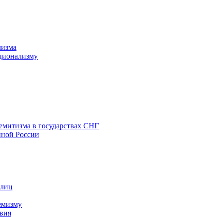
лизма
ционализму
емитизма в государствах СНГ
нной России
 лиц
емизму
вия