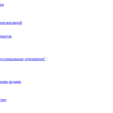
ки
организаций
ликтов
фессиональные отношения"
мыми кодами
ство