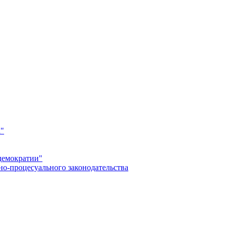
а"
демократии"
но-процесуального законодательства