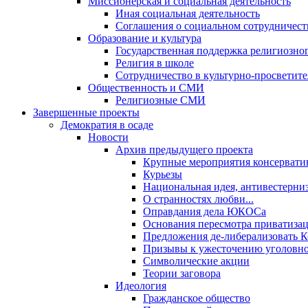
Миссионерская и социальная деятельность
Иная социальная деятельность
Соглашения о социальном сотрудничест
Образование и культура
Государственная поддержка религиозно
Религия в школе
Сотрудничество в культурно-просветите
Общественность и СМИ
Религиозные СМИ
Завершенные проекты
Демократия в осаде
Новости
Архив предыдущего проекта
Крупные мероприятия консервати
Курьезы
Национальная идея, антивестерни
О странностях любви...
Оправдания дела ЮКОСа
Основания пересмотра приватиза
Предложения де-либерализовать 
Призывы к ужесточению уголовног
Символические акции
Теории заговора
Идеология
Гражданское общество