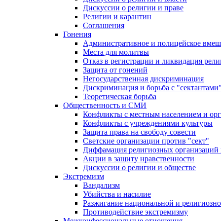
Дискуссии о религии и праве
Религии и карантин
Соглашения
Гонения
Административное и полицейское вмеш
Места для молитвы
Отказ в регистрации и ликвидация рел
Защита от гонений
Негосударственная дискриминация
Дискриминация и борьба с "сектантами
Теоретическая борьба
Общественность и СМИ
Конфликты с местным населением и ор
Конфликты с учреждениями культуры
Защита права на свободу совести
Светские организации против "сект"
Диффамация религиозных организаций
Акции в защиту нравственности
Дискуссии о религии и обществе
Экстремизм
Вандализм
Убийства и насилие
Разжигание национальной и религиозно
Противодействие экстремизму
Межконфессиональные отношения