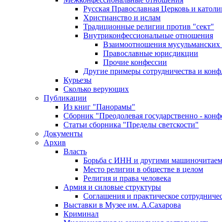
Русская Православная Церковь и католи
Христианство и ислам
Традиционные религии против "сект"
Внутриконфессиональные отношения
Взаимоотношения мусульманских 
Православные юрисдикции
Прочие конфессии
Другие примеры сотрудничества и конф
Курьезы
Сколько верующих
Публикации
Из книг "Панорамы"
Сборник "Преодолевая государственно - кон
Статьи сборника "Пределы светскости"
Документы
Архив
Власть
Борьба с ИНН и другими машиночитае
Место религии в обществе в целом
Религия и права человека
Армия и силовые структуры
Соглашения и практическое сотрудниче
Выставки в Музее им. А.Сахарова
Криминал