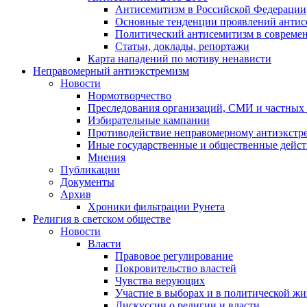
Антисемитизм в Российской Федерации
Основные тенденции проявлений антис
Политический антисемитизм в совреме
Статьи, доклады, репортажи
Карта нападений по мотиву ненависти
Неправомерный антиэкстремизм
Новости
Нормотворчество
Преследования организаций, СМИ и частных
Избирательные кампании
Противодействие неправомерному антиэкстр
Иные государственные и общественные дейст
Мнения
Публикации
Документы
Архив
Хроники фильтрации Рунета
Религия в светском обществе
Новости
Власти
Правовое регулирование
Покровительство властей
Чувства верующих
Участие в выборах и в политической ж
Дискуссии о религии и власти