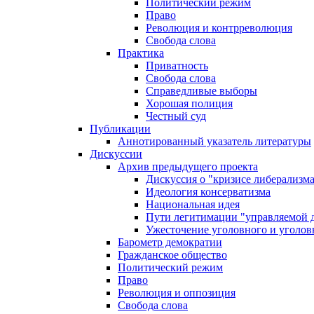
Политический режим
Право
Революция и контрреволюция
Свобода слова
Практика
Приватность
Свобода слова
Справедливые выборы
Хорошая полиция
Честный суд
Публикации
Аннотированный указатель литературы
Дискуссии
Архив предыдущего проекта
Дискуссия о "кризисе либерализм
Идеология консерватизма
Национальная идея
Пути легитимации "управляемой 
Ужесточение уголовного и уголов
Барометр демократии
Гражданское общество
Политический режим
Право
Революция и оппозиция
Свобода слова