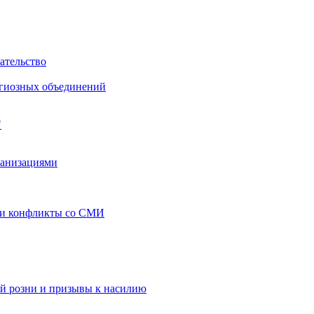
ательство
игиозных объединений
"
ганизациями
 и конфликты со СМИ
й розни и призывы к насилию