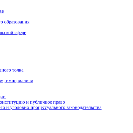
ве
го образования
льской сфере
вного толка
зм, империализм
ции
Конституцию и публичное право
о и уголовно-процессуального законодательства