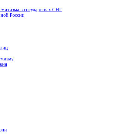
емитизма в государствах СНГ
нной России
 лиц
емизму
вия
изни