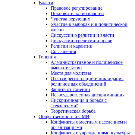
Власти
Правовое регулирование
Покровительство властей
Чувства верующих
Участие в выборах и в политической
жизни
Дискуссии о религии и власти
Дискуссии о религии и праве
Религии и карантин
Соглашения
Гонения
Административное и полицейское
вмешательство
Места для молитвы
Отказ в регистрации и ликвидация
религиозных объединений
Защита от гонений
Негосударственная дискриминация
Дискриминация и борьба с
"сектантами"
Теоретическая борьба
Общественность и СМИ
Конфликты с местным населением и
организациями
Конфликты с учреждениями культуры