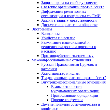
Защита права на свободу совести
Светские организации против "сект"
Диффамация религиозных
организаций и конфликты со СМИ
Акции в защиту нравственности
Дискуссии о религии и обществе
Экстремизм
Вандализм
Убийства и насилие
Разжигание национальной и
религиозной розни и призывы к
насилию
Противодействие экстремизму
Межконфессиональные отношения
Русская Православная Церковь и
католики
Христианство и ислам
Традиционные религии против "сект"
Внутриконфессиональные отношения
Взаимоотношения
мусульманских организаций
Православные юрисдикции
Прочие конфессии
Другие примеры сотрудничества и
конфликтов