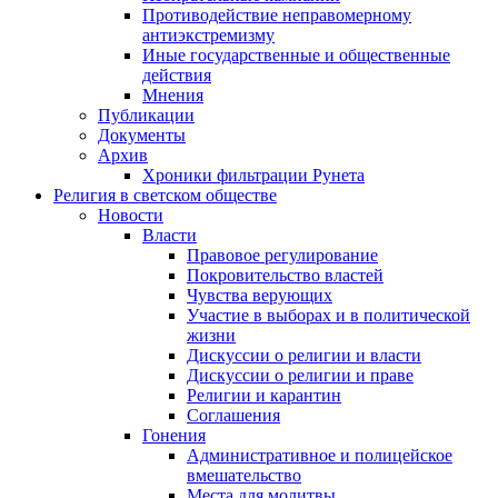
Противодействие неправомерному
антиэкстремизму
Иные государственные и общественные
действия
Мнения
Публикации
Документы
Архив
Хроники фильтрации Рунета
Религия в светском обществе
Новости
Власти
Правовое регулирование
Покровительство властей
Чувства верующих
Участие в выборах и в политической
жизни
Дискуссии о религии и власти
Дискуссии о религии и праве
Религии и карантин
Соглашения
Гонения
Административное и полицейское
вмешательство
Места для молитвы