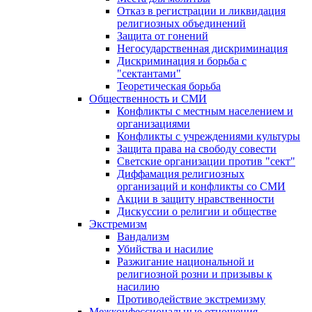
Отказ в регистрации и ликвидация
религиозных объединений
Защита от гонений
Негосударственная дискриминация
Дискриминация и борьба с
"сектантами"
Теоретическая борьба
Общественность и СМИ
Конфликты с местным населением и
организациями
Конфликты с учреждениями культуры
Защита права на свободу совести
Светские организации против "сект"
Диффамация религиозных
организаций и конфликты со СМИ
Акции в защиту нравственности
Дискуссии о религии и обществе
Экстремизм
Вандализм
Убийства и насилие
Разжигание национальной и
религиозной розни и призывы к
насилию
Противодействие экстремизму
Межконфессиональные отношения