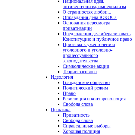
Национальная идея,
антивестернизм, империализм
О странностях любви...
Оправдания дела ЮКОСа
Основания пересмотра
приватизации
Предложения де-либерализовать
Конституцию и публичное право
Призывы к ужесточению
уголовного и уголовно-
процессуального
законодательства
Символические акции
Теории заговора
Идеология
Гражданское общество
Политический режим
Право
Революция и контрреволюция
Свобода слова
Практика
Приватность
Свобода слова
Справедливые выборы
Хорошая полиция