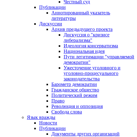
Честный суд
Публикации
Аннотированный указатель
литературы
Дискуссии
Архив предыдущего проекта
Дискуссия о "кризисе
либерализма"
Идеология консерватизма
Национальная идея
Пути легитимации "управляемой
демократии"
Ужесточение уголовного и
уголовно-процесуального
законодательства
Барометр демократии
Гражданское общество
Политический режим
Право
Революция и оппозиция
Свобода слова
Язык вражды
Новости
Публикации
Документы других организаций