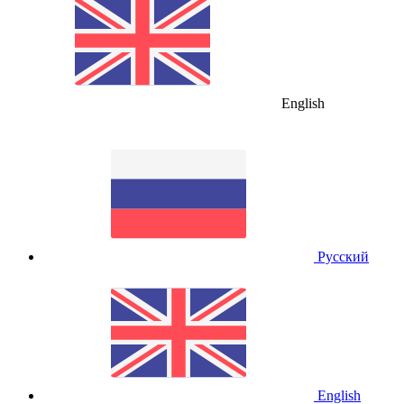
English
Русский
English