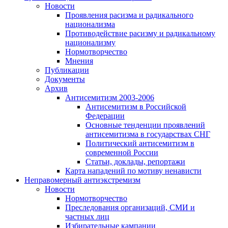
Новости
Проявления расизма и радикального
национализма
Противодействие расизму и радикальному
национализму
Нормотворчество
Мнения
Публикации
Документы
Архив
Антисемитизм 2003-2006
Антисемитизм в Российской
Федерации
Основные тенденции проявлений
антисемитизма в государствах СНГ
Политический антисемитизм в
современной России
Статьи, доклады, репортажи
Карта нападений по мотиву ненависти
Неправомерный антиэкстремизм
Новости
Нормотворчество
Преследования организаций, СМИ и
частных лиц
Избирательные кампании