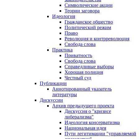
Символические акции
Теории заговора
Идеология
Гражданское общество
Политический режим
Право
Революция и контрреволюция
Свобода слова
Практика
Приватность
Свобода слова
Справедливые выборы
Хорошая полиция
Честный суд
Публикации
Аннотированный указатель
литературы
Дискуссии
Архив предыдущего проекта
Дискуссия о "кризисе
либерализма"
Идеология консерватизма
Национальная идея
Пути легитимации "управляемой