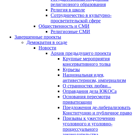
религиозного образования
Религия в школе
Сотрудничество в культурно-
просветительской сфере
Общественность и СМИ
Религиозные СМИ
Завершенные проекты
Демократия в осаде
Новости
Архив предыдущего проекта
Крупные мероприятия
консервативного толка
Курьезы
Национальная идея,
антивестернизм, империализм
О странностях любви...
Оправдания дела ЮКОСа
Основания пересмотра
приватизации
Предложения де-либерализовать
Конституцию и публичное право
Призывы к ужесточению
уголовного и уголовно-
процессуального
законодательства