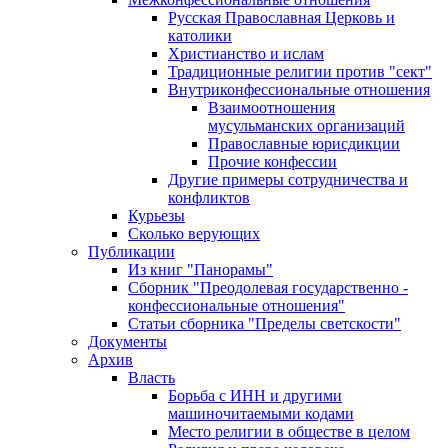
Русская Православная Церковь и
католики
Христианство и ислам
Традиционные религии против "сект"
Внутриконфессиональные отношения
Взаимоотношения
мусульманских организаций
Православные юрисдикции
Прочие конфессии
Другие примеры сотрудничества и
конфликтов
Курьезы
Сколько верующих
Публикации
Из книг "Панорамы"
Сборник "Преодолевая государственно -
конфессиональные отношения"
Статьи сборника "Пределы светскости"
Документы
Архив
Власть
Борьба с ИНН и другими
машиночитаемыми кодами
Место религии в обществе в целом