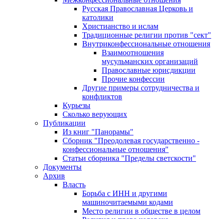
Русская Православная Церковь и
католики
Христианство и ислам
Традиционные религии против "сект"
Внутриконфессиональные отношения
Взаимоотношения
мусульманских организаций
Православные юрисдикции
Прочие конфессии
Другие примеры сотрудничества и
конфликтов
Курьезы
Сколько верующих
Публикации
Из книг "Панорамы"
Сборник "Преодолевая государственно -
конфессиональные отношения"
Статьи сборника "Пределы светскости"
Документы
Архив
Власть
Борьба с ИНН и другими
машиночитаемыми кодами
Место религии в обществе в целом