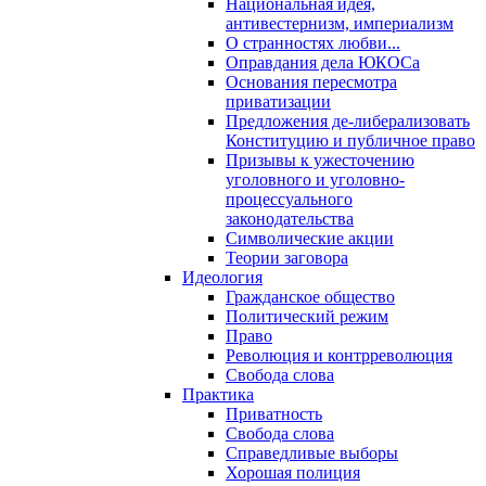
Национальная идея,
антивестернизм, империализм
О странностях любви...
Оправдания дела ЮКОСа
Основания пересмотра
приватизации
Предложения де-либерализовать
Конституцию и публичное право
Призывы к ужесточению
уголовного и уголовно-
процессуального
законодательства
Символические акции
Теории заговора
Идеология
Гражданское общество
Политический режим
Право
Революция и контрреволюция
Свобода слова
Практика
Приватность
Свобода слова
Справедливые выборы
Хорошая полиция