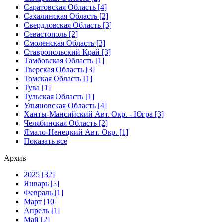
Саратовская Область [4]
Сахалинская Область [2]
Свердловская Область [3]
Севастополь [2]
Смоленская Область [3]
Ставропольский Край [3]
Тамбовская Область [1]
Тверская Область [3]
Томская Область [1]
Тува [1]
Тульская Область [1]
Ульяновская Область [4]
Ханты-Мансийский Авт. Окр. - Югра [3]
Челябинская Область [2]
Ямало-Ненецкий Авт. Окр. [1]
Показать все
Архив
2025 [32]
Январь [3]
Февраль [1]
Март [10]
Апрель [1]
Май [2]