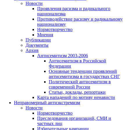
Новости
Проявления расизма и радикального
национализма
Противодействие расизму и радикальному
национализму
Нормотворчество
Мнения
Публикации
Документы
Архив
Антисемитизм 2003-2006
Антисемитизм в Российской
Федерации
Основные тенденции проявлений
антисемитизма в государствах СНГ
Политический антисемитизм в
современной России
Статьи, доклады, репортажи
Карта нападений по мотиву ненависти
Неправомерный антиэкстремизм
Новости
Нормотворчество
Преследования организаций, СМИ и
частных лиц
Избирательные кампании