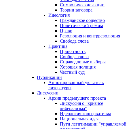
Символические акции
Теории заговора
Идеология
Гражданское общество
Политический режим
Право
Революция и контрреволюция
Свобода слова
Практика
Приватность
Свобода слова
Справедливые выборы
Хорошая полиция
Честный суд
Публикации
Аннотированный указатель
литературы
Дискуссии
Архив предыдущего проекта
Дискуссия о "кризисе
либерализма"
Идеология консерватизма
Национальная идея
Пути легитимации "управляемой