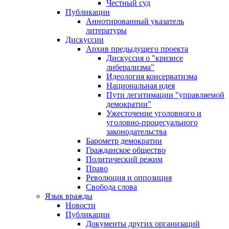
Честный суд
Публикации
Аннотированный указатель
литературы
Дискуссии
Архив предыдущего проекта
Дискуссия о "кризисе
либерализма"
Идеология консерватизма
Национальная идея
Пути легитимации "управляемой
демократии"
Ужесточение уголовного и
уголовно-процесуального
законодательства
Барометр демократии
Гражданское общество
Политический режим
Право
Революция и оппозиция
Свобода слова
Язык вражды
Новости
Публикации
Документы других организаций