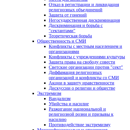
Отказ в регистрации и ликвидация
религиозных объединений
Защита от гонений
Негосударственная дискриминация
Дискриминация и борьба с
"сектантами"
Теоретическая борьба
Общественность и СМИ
Конфликты с местным населением и
организациями
Конфликты с учреждениями культуры
Защита права на свободу совести
Светские организации против "сект"
Диффамация религиозных
организаций и конфликты со СМИ
Акции в защиту нравственности
Дискуссии о религии и обществе
Экстремизм
Вандализм
Убийства и насилие
Разжигание национальной и
религиозной розни и призывы к
насилию
Противодействие экстремизму
Межконфессиональные отношения