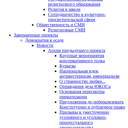
религиозного образования
Религия в школе
Сотрудничество в культурно-
просветительской сфере
Общественность и СМИ
Религиозные СМИ
Завершенные проекты
Демократия в осаде
Новости
Архив предыдущего проекта
Крупные мероприятия
консервативного толка
Курьезы
Национальная идея,
антивестернизм, империализм
О странностях любви...
Оправдания дела ЮКОСа
Основания пересмотра
приватизации
Предложения де-либерализовать
Конституцию и публичное право
Призывы к ужесточению
уголовного и уголовно-
процессуального
законодательства