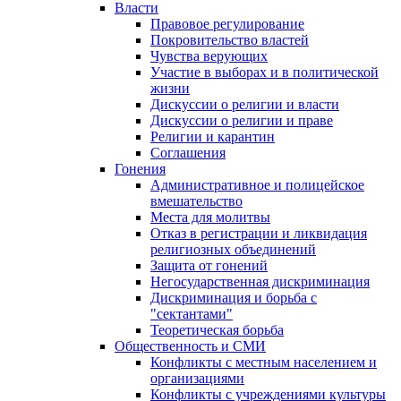
Власти
Правовое регулирование
Покровительство властей
Чувства верующих
Участие в выборах и в политической
жизни
Дискуссии о религии и власти
Дискуссии о религии и праве
Религии и карантин
Соглашения
Гонения
Административное и полицейское
вмешательство
Места для молитвы
Отказ в регистрации и ликвидация
религиозных объединений
Защита от гонений
Негосударственная дискриминация
Дискриминация и борьба с
"сектантами"
Теоретическая борьба
Общественность и СМИ
Конфликты с местным населением и
организациями
Конфликты с учреждениями культуры