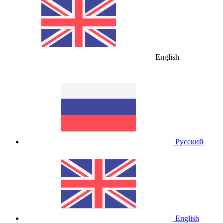
English
Русский
English