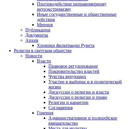
Противодействие неправомерному
антиэкстремизму
Иные государственные и общественные
действия
Мнения
Публикации
Документы
Архив
Хроники фильтрации Рунета
Религия в светском обществе
Новости
Власти
Правовое регулирование
Покровительство властей
Чувства верующих
Участие в выборах и в политической
жизни
Дискуссии о религии и власти
Дискуссии о религии и праве
Религии и карантин
Соглашения
Гонения
Административное и полицейское
вмешательство
Места для молитвы