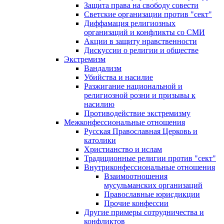
Защита права на свободу совести
Светские организации против "сект"
Диффамация религиозных
организаций и конфликты со СМИ
Акции в защиту нравственности
Дискуссии о религии и обществе
Экстремизм
Вандализм
Убийства и насилие
Разжигание национальной и
религиозной розни и призывы к
насилию
Противодействие экстремизму
Межконфессиональные отношения
Русская Православная Церковь и
католики
Христианство и ислам
Традиционные религии против "сект"
Внутриконфессиональные отношения
Взаимоотношения
мусульманских организаций
Православные юрисдикции
Прочие конфессии
Другие примеры сотрудничества и
конфликтов