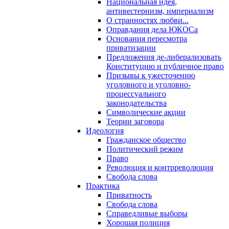
Национальная идея,
антивестернизм, империализм
О странностях любви...
Оправдания дела ЮКОСа
Основания пересмотра
приватизации
Предложения де-либерализовать
Конституцию и публичное право
Призывы к ужесточению
уголовного и уголовно-
процессуального
законодательства
Символические акции
Теории заговора
Идеология
Гражданское общество
Политический режим
Право
Революция и контрреволюция
Свобода слова
Практика
Приватность
Свобода слова
Справедливые выборы
Хорошая полиция