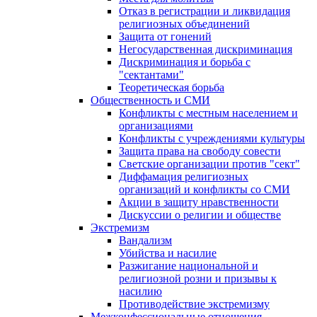
Отказ в регистрации и ликвидация
религиозных объединений
Защита от гонений
Негосударственная дискриминация
Дискриминация и борьба с
"сектантами"
Теоретическая борьба
Общественность и СМИ
Конфликты с местным населением и
организациями
Конфликты с учреждениями культуры
Защита права на свободу совести
Светские организации против "сект"
Диффамация религиозных
организаций и конфликты со СМИ
Акции в защиту нравственности
Дискуссии о религии и обществе
Экстремизм
Вандализм
Убийства и насилие
Разжигание национальной и
религиозной розни и призывы к
насилию
Противодействие экстремизму
Межконфессиональные отношения