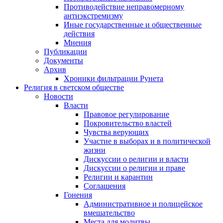
Противодействие неправомерному
антиэкстремизму
Иные государственные и общественные
действия
Мнения
Публикации
Документы
Архив
Хроники фильтрации Рунета
Религия в светском обществе
Новости
Власти
Правовое регулирование
Покровительство властей
Чувства верующих
Участие в выборах и в политической
жизни
Дискуссии о религии и власти
Дискуссии о религии и праве
Религии и карантин
Соглашения
Гонения
Административное и полицейское
вмешательство
Места для молитвы