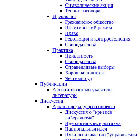
Символические акции
Теории заговора
Идеология
Гражданское общество
Политический режим
Право
Революция и контрреволюция
Свобода слова
Практика
Приватность
Свобода слова
Справедливые выборы
Хорошая полиция
Честный суд
Публикации
Аннотированный указатель
литературы
Дискуссии
Архив предыдущего проекта
Дискуссия о "кризисе
либерализма"
Идеология консерватизма
Национальная идея
Пути легитимации "управляемой