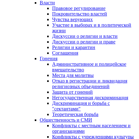
Власти
Правовое регулирование
Покровительство властей
Чувства верующих
Участие в выборах и в политической
жизни
Дискуссии о религии и власти
Дискуссии о религии и праве
Религии и карантин
Соглашения
Гонения
Административное и полицейское
вмешательство
Места для молитвы
Отказ в регистрации и ликвидация
религиозных объединений
Защита от гонений
Негосударственная дискриминация
Дискриминация и борьба с
"сектантами"
Теоретическая борьба
Общественность и СМИ
Конфликты с местным населением и
организациями
Конфликты с учреждениями культуры