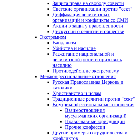
Защита права на свободу совести
Светские организации против "сект"
Диффамация религиозных
организаций и конфликты со СМИ
Акции в защиту нравственности
Дискуссии о религии и обществе
Экстремизм
Вандализм
Убийства и насилие
Разжигание национальной и
религиозной розни и призывы к
насилию
Противодействие экстремизму
Межконфессиональные отношения
Русская Православная Церковь и
католики
Христианство и ислам
Традиционные религии против "сект"
Внутриконфессиональные отношения
Взаимоотношения
мусульманских организаций
Православные юрисдикции
Прочие конфессии
Другие примеры сотрудничества и
конфликтов