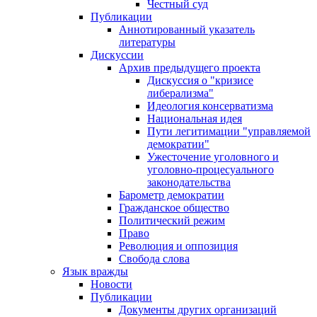
Честный суд
Публикации
Аннотированный указатель
литературы
Дискуссии
Архив предыдущего проекта
Дискуссия о "кризисе
либерализма"
Идеология консерватизма
Национальная идея
Пути легитимации "управляемой
демократии"
Ужесточение уголовного и
уголовно-процесуального
законодательства
Барометр демократии
Гражданское общество
Политический режим
Право
Революция и оппозиция
Свобода слова
Язык вражды
Новости
Публикации
Документы других организаций