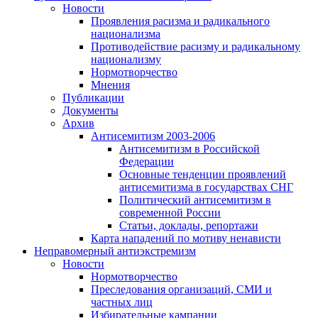
Новости
Проявления расизма и радикального
национализма
Противодействие расизму и радикальному
национализму
Нормотворчество
Мнения
Публикации
Документы
Архив
Антисемитизм 2003-2006
Антисемитизм в Российской
Федерации
Основные тенденции проявлений
антисемитизма в государствах СНГ
Политический антисемитизм в
современной России
Статьи, доклады, репортажи
Карта нападений по мотиву ненависти
Неправомерный антиэкстремизм
Новости
Нормотворчество
Преследования организаций, СМИ и
частных лиц
Избирательные кампании