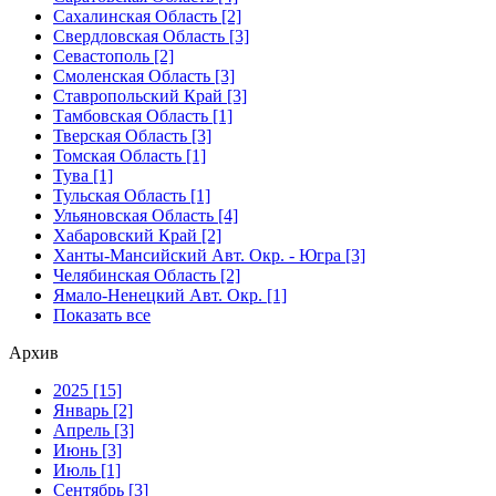
Сахалинская Область [2]
Свердловская Область [3]
Севастополь [2]
Смоленская Область [3]
Ставропольский Край [3]
Тамбовская Область [1]
Тверская Область [3]
Томская Область [1]
Тува [1]
Тульская Область [1]
Ульяновская Область [4]
Хабаровский Край [2]
Ханты-Мансийский Авт. Окр. - Югра [3]
Челябинская Область [2]
Ямало-Ненецкий Авт. Окр. [1]
Показать все
Архив
2025 [15]
Январь [2]
Апрель [3]
Июнь [3]
Июль [1]
Сентябрь [3]