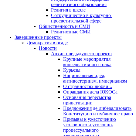
религиозного образования
Религия в школе
Сотрудничество в культурно-
просветительской сфере
Общественность и СМИ
Религиозные СМИ
Завершенные проекты
Демократия в осаде
Новости
Архив предыдущего проекта
Крупные мероприятия
консервативного толка
Курьезы
Национальная идея,
антивестернизм, империализм
О странностях любви...
Оправдания дела ЮКОСа
Основания пересмотра
приватизации
Предложения де-либерализовать
Конституцию и публичное право
Призывы к ужесточению
уголовного и уголовно-
процессуального
законодательства