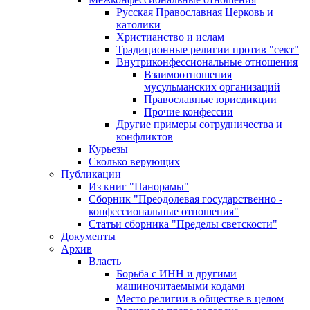
Русская Православная Церковь и
католики
Христианство и ислам
Традиционные религии против "сект"
Внутриконфессиональные отношения
Взаимоотношения
мусульманских организаций
Православные юрисдикции
Прочие конфессии
Другие примеры сотрудничества и
конфликтов
Курьезы
Сколько верующих
Публикации
Из книг "Панорамы"
Сборник "Преодолевая государственно -
конфессиональные отношения"
Статьи сборника "Пределы светскости"
Документы
Архив
Власть
Борьба с ИНН и другими
машиночитаемыми кодами
Место религии в обществе в целом