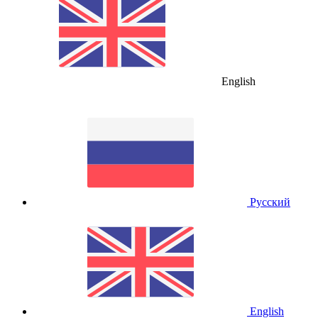
English
Русский
English