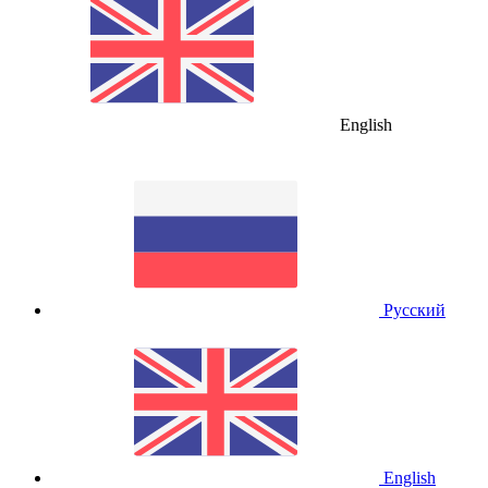
English
Русский
English