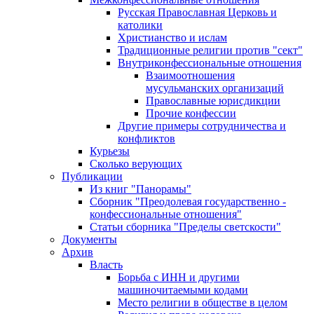
Русская Православная Церковь и
католики
Христианство и ислам
Традиционные религии против "сект"
Внутриконфессиональные отношения
Взаимоотношения
мусульманских организаций
Православные юрисдикции
Прочие конфессии
Другие примеры сотрудничества и
конфликтов
Курьезы
Сколько верующих
Публикации
Из книг "Панорамы"
Сборник "Преодолевая государственно -
конфессиональные отношения"
Статьи сборника "Пределы светскости"
Документы
Архив
Власть
Борьба с ИНН и другими
машиночитаемыми кодами
Место религии в обществе в целом