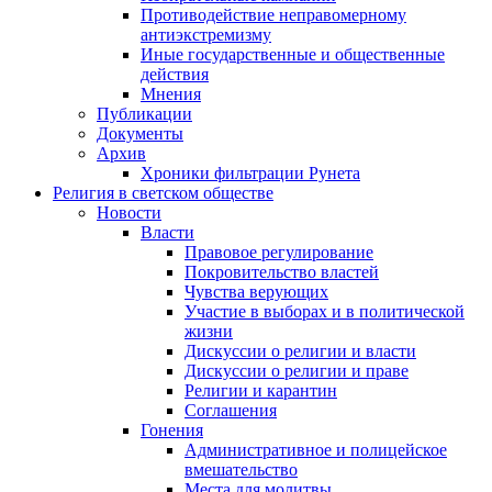
Противодействие неправомерному
антиэкстремизму
Иные государственные и общественные
действия
Мнения
Публикации
Документы
Архив
Хроники фильтрации Рунета
Религия в светском обществе
Новости
Власти
Правовое регулирование
Покровительство властей
Чувства верующих
Участие в выборах и в политической
жизни
Дискуссии о религии и власти
Дискуссии о религии и праве
Религии и карантин
Соглашения
Гонения
Административное и полицейское
вмешательство
Места для молитвы