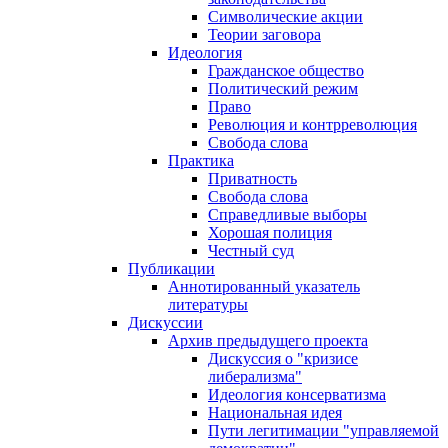
Символические акции
Теории заговора
Идеология
Гражданское общество
Политический режим
Право
Революция и контрреволюция
Свобода слова
Практика
Приватность
Свобода слова
Справедливые выборы
Хорошая полиция
Честный суд
Публикации
Аннотированный указатель
литературы
Дискуссии
Архив предыдущего проекта
Дискуссия о "кризисе
либерализма"
Идеология консерватизма
Национальная идея
Пути легитимации "управляемой