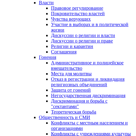
Власти
Правовое регулирование
Покровительство властей
Чувства верующих
Участие в выборах и в политической
жизни
Дискуссии о религии и власти
Дискуссии о религии и праве
Религии и карантин
Соглашения
Гонения
Административное и полицейское
вмешательство
Места для молитвы
Отказ в регистрации и ликвидация
религиозных объединений
Защита от гонений
Негосударственная дискриминация
Дискриминация и борьба с
"сектантами"
Теоретическая борьба
Общественность и СМИ
Конфликты с местным населением и
организациями
Конфликты с учреждениями культуры