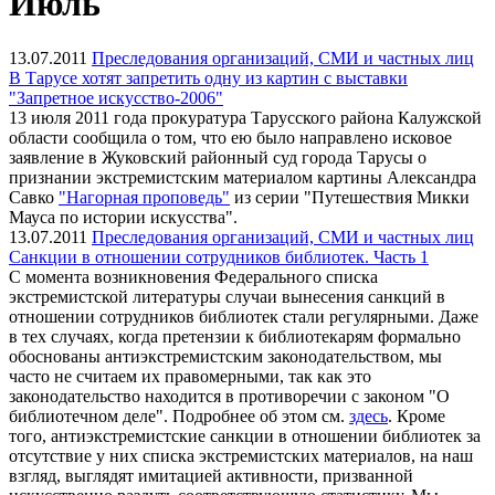
Июль
13.07.2011
Преследования организаций, СМИ и частных лиц
В Тарусе хотят запретить одну из картин с выставки
"Запретное искусство-2006"
13 июля 2011 года прокуратура Тарусского района Калужской
области сообщила о том, что ею было направлено исковое
заявление в Жуковский районный суд города Тарусы о
признании экстремистским материалом картины Александра
Савко
"Нагорная проповедь"
из серии "Путешествия Микки
Мауса по истории искусства".
13.07.2011
Преследования организаций, СМИ и частных лиц
Санкции в отношении сотрудников библиотек. Часть 1
С момента возникновения Федерального списка
экстремистской литературы случаи вынесения санкций в
отношении сотрудников библиотек стали регулярными. Даже
в тех случаях, когда претензии к библиотекарям формально
обоснованы антиэкстремистским законодательством, мы
часто не считаем их правомерными, так как это
законодательство находится в противоречии с законом "О
библиотечном деле". Подробнее об этом см.
здесь
. Кроме
того, антиэкстремистские санкции в отношении библиотек за
отсутствие у них списка экстремистских материалов, на наш
взгляд, выглядят имитацией активности, призванной