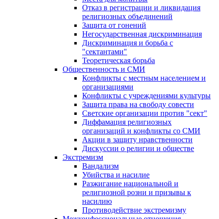
Отказ в регистрации и ликвидация
религиозных объединений
Защита от гонений
Негосударственная дискриминация
Дискриминация и борьба с
"сектантами"
Теоретическая борьба
Общественность и СМИ
Конфликты с местным населением и
организациями
Конфликты с учреждениями культуры
Защита права на свободу совести
Светские организации против "сект"
Диффамация религиозных
организаций и конфликты со СМИ
Акции в защиту нравственности
Дискуссии о религии и обществе
Экстремизм
Вандализм
Убийства и насилие
Разжигание национальной и
религиозной розни и призывы к
насилию
Противодействие экстремизму
Межконфессиональные отношения