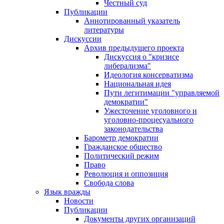
Честный суд
Публикации
Аннотированный указатель
литературы
Дискуссии
Архив предыдущего проекта
Дискуссия о "кризисе
либерализма"
Идеология консерватизма
Национальная идея
Пути легитимации "управляемой
демократии"
Ужесточение уголовного и
уголовно-процесуального
законодательства
Барометр демократии
Гражданское общество
Политический режим
Право
Революция и оппозиция
Свобода слова
Язык вражды
Новости
Публикации
Документы других организаций