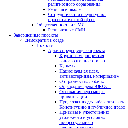
религиозного образования
Религия в школе
Сотрудничество в культурно-
просветительской сфере
Общественность и СМИ
Религиозные СМИ
Завершенные проекты
Демократия в осаде
Новости
Архив предыдущего проекта
Крупные мероприятия
консервативного толка
Курьезы
Национальная идея,
антивестернизм, империализм
О странностях любви...
Оправдания дела ЮКОСа
Основания пересмотра
приватизации
Предложения де-либерализовать
Конституцию и публичное право
Призывы к ужесточению
уголовного и уголовно-
процессуального
законодательства