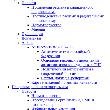
Новости
Проявления расизма и радикального
национализма
Противодействие расизму и радикальному
национализму
Нормотворчество
Мнения
Публикации
Документы
Архив
Антисемитизм 2003-2006
Антисемитизм в Российской
Федерации
Основные тенденции проявлений
антисемитизма в государствах СНГ
Политический антисемитизм в
современной России
Статьи, доклады, репортажи
Карта нападений по мотиву ненависти
Неправомерный антиэкстремизм
Новости
Нормотворчество
Преследования организаций, СМИ и
частных лиц
Избирательные кампании