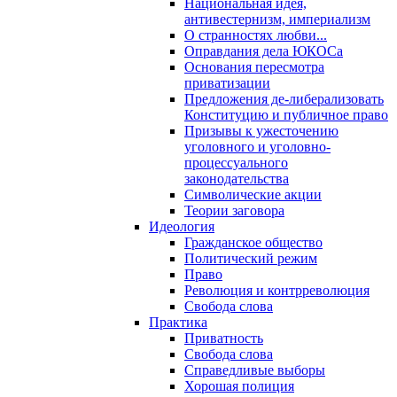
Национальная идея,
антивестернизм, империализм
О странностях любви...
Оправдания дела ЮКОСа
Основания пересмотра
приватизации
Предложения де-либерализовать
Конституцию и публичное право
Призывы к ужесточению
уголовного и уголовно-
процессуального
законодательства
Символические акции
Теории заговора
Идеология
Гражданское общество
Политический режим
Право
Революция и контрреволюция
Свобода слова
Практика
Приватность
Свобода слова
Справедливые выборы
Хорошая полиция