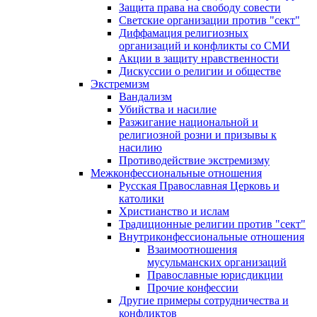
Защита права на свободу совести
Светские организации против "сект"
Диффамация религиозных
организаций и конфликты со СМИ
Акции в защиту нравственности
Дискуссии о религии и обществе
Экстремизм
Вандализм
Убийства и насилие
Разжигание национальной и
религиозной розни и призывы к
насилию
Противодействие экстремизму
Межконфессиональные отношения
Русская Православная Церковь и
католики
Христианство и ислам
Традиционные религии против "сект"
Внутриконфессиональные отношения
Взаимоотношения
мусульманских организаций
Православные юрисдикции
Прочие конфессии
Другие примеры сотрудничества и
конфликтов