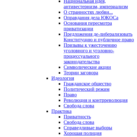
Национальная идея,
антивестернизм, империализм
О странностях любви...
Оправдания дела ЮКОСа
Основания пересмотра
приватизации
Предложения де-либерализовать
Конституцию и публичное право
Призывы к ужесточению
уголовного и уголовно-
процессуального
законодательства
Символические акции
Теории заговора
Идеология
Гражданское общество
Политический режим
Право
Революция и контрреволюция
Свобода слова
Практика
Приватность
Свобода слова
Справедливые выборы
Хорошая полиция