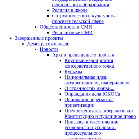
религиозного образования
Религия в школе
Сотрудничество в культурно-
просветительской сфере
Общественность и СМИ
Религиозные СМИ
Завершенные проекты
Демократия в осаде
Новости
Архив предыдущего проекта
Крупные мероприятия
консервативного толка
Курьезы
Национальная идея,
антивестернизм, империализм
О странностях любви...
Оправдания дела ЮКОСа
Основания пересмотра
приватизации
Предложения де-либерализовать
Конституцию и публичное право
Призывы к ужесточению
уголовного и уголовно-
процессуального
законодательства