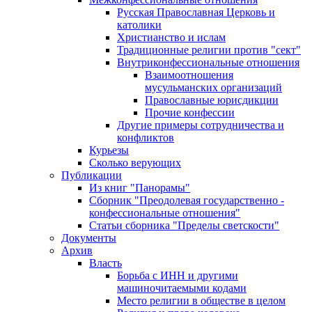
Русская Православная Церковь и
католики
Христианство и ислам
Традиционные религии против "сект"
Внутриконфессиональные отношения
Взаимоотношения
мусульманских организаций
Православные юрисдикции
Прочие конфессии
Другие примеры сотрудничества и
конфликтов
Курьезы
Сколько верующих
Публикации
Из книг "Панорамы"
Сборник "Преодолевая государственно -
конфессиональные отношения"
Статьи сборника "Пределы светскости"
Документы
Архив
Власть
Борьба с ИНН и другими
машиночитаемыми кодами
Место религии в обществе в целом