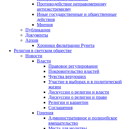
Противодействие неправомерному
антиэкстремизму
Иные государственные и общественные
действия
Мнения
Публикации
Документы
Архив
Хроники фильтрации Рунета
Религия в светском обществе
Новости
Власти
Правовое регулирование
Покровительство властей
Чувства верующих
Участие в выборах и в политической
жизни
Дискуссии о религии и власти
Дискуссии о религии и праве
Религии и карантин
Соглашения
Гонения
Административное и полицейское
вмешательство
Места для молитвы