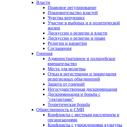
Власти
Правовое регулирование
Покровительство властей
Чувства верующих
Участие в выборах и в политической
жизни
Дискуссии о религии и власти
Дискуссии о религии и праве
Религии и карантин
Соглашения
Гонения
Административное и полицейское
вмешательство
Места для молитвы
Отказ в регистрации и ликвидация
религиозных объединений
Защита от гонений
Негосударственная дискриминация
Дискриминация и борьба с
"сектантами"
Теоретическая борьба
Общественность и СМИ
Конфликты с местным населением и
организациями
Конфликты с учреждениями культуры