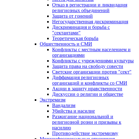
Отказ в регистрации и ликвидация
религиозных объединений
Защита от гонений
Негосударственная дискриминация
Дискриминация и борьба с
"сектантами"
Теоретическая борьба
Общественность и СМИ
Конфликты с местным населением и
организациями
Конфликты с учреждениями культуры
Защита права на свободу совести
Светские организации против "сект"
Диффамация религиозных
организаций и конфликты со СМИ
Акции в защиту нравственности
Дискуссии о религии и обществе
Экстремизм
Вандализм
Убийства и насилие
Разжигание национальной и
религиозной розни и призывы к
насилию
Противодействие экстремизму
Межконфессиональные отношения