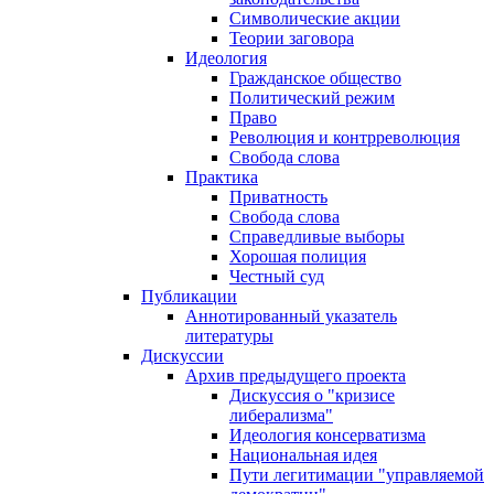
Символические акции
Теории заговора
Идеология
Гражданское общество
Политический режим
Право
Революция и контрреволюция
Свобода слова
Практика
Приватность
Свобода слова
Справедливые выборы
Хорошая полиция
Честный суд
Публикации
Аннотированный указатель
литературы
Дискуссии
Архив предыдущего проекта
Дискуссия о "кризисе
либерализма"
Идеология консерватизма
Национальная идея
Пути легитимации "управляемой