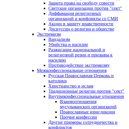
Защита права на свободу совести
Светские организации против "сект"
Диффамация религиозных
организаций и конфликты со СМИ
Акции в защиту нравственности
Дискуссии о религии и обществе
Экстремизм
Вандализм
Убийства и насилие
Разжигание национальной и
религиозной розни и призывы к
насилию
Противодействие экстремизму
Межконфессиональные отношения
Русская Православная Церковь и
католики
Христианство и ислам
Традиционные религии против "сект"
Внутриконфессиональные отношения
Взаимоотношения
мусульманских организаций
Православные юрисдикции
Прочие конфессии
Другие примеры сотрудничества и
конфликтов