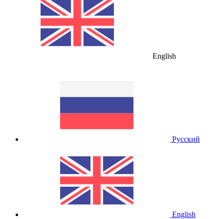
English
Русский
English