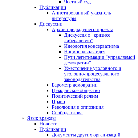
Честный суд
Публикации
Аннотированный указатель
литературы
Дискуссии
Архив предыдущего проекта
Дискуссия о "кризисе
либерализма"
Идеология консерватизма
Национальная идея
Пути легитимации "управляемой
демократии"
Ужесточение уголовного и
уголовно-процесуального
законодательства
Барометр демократии
Гражданское общество
Политический режим
Право
Революция и оппозиция
Свобода слова
Язык вражды
Новости
Публикации
Документы других организаций