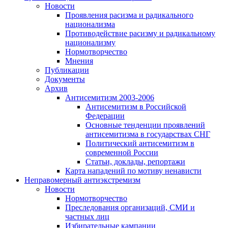
Новости
Проявления расизма и радикального
национализма
Противодействие расизму и радикальному
национализму
Нормотворчество
Мнения
Публикации
Документы
Архив
Антисемитизм 2003-2006
Антисемитизм в Российской
Федерации
Основные тенденции проявлений
антисемитизма в государствах СНГ
Политический антисемитизм в
современной России
Статьи, доклады, репортажи
Карта нападений по мотиву ненависти
Неправомерный антиэкстремизм
Новости
Нормотворчество
Преследования организаций, СМИ и
частных лиц
Избирательные кампании