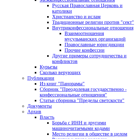
Русская Православная Церковь и
католики
Христианство и ислам
Традиционные религии против "сект"
Внутриконфессиональные отношения
Взаимоотношения
мусульманских организаций
Православные юрисдикции
Прочие конфессии
Другие примеры сотрудничества и
конфликтов
Курьезы
Сколько верующих
Публикации
Из книг "Панорамы"
Сборник "Преодолевая государственно -
конфессиональные отношения"
Статьи сборника "Пределы светскости"
Документы
Архив
Власть
Борьба с ИНН и другими
машиночитаемыми кодами
Место религии в обществе в целом