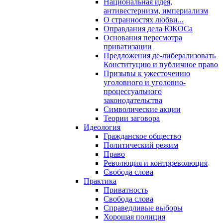
Национальная идея,
антивестернизм, империализм
О странностях любви...
Оправдания дела ЮКОСа
Основания пересмотра
приватизации
Предложения де-либерализовать
Конституцию и публичное право
Призывы к ужесточению
уголовного и уголовно-
процессуального
законодательства
Символические акции
Теории заговора
Идеология
Гражданское общество
Политический режим
Право
Революция и контрреволюция
Свобода слова
Практика
Приватность
Свобода слова
Справедливые выборы
Хорошая полиция