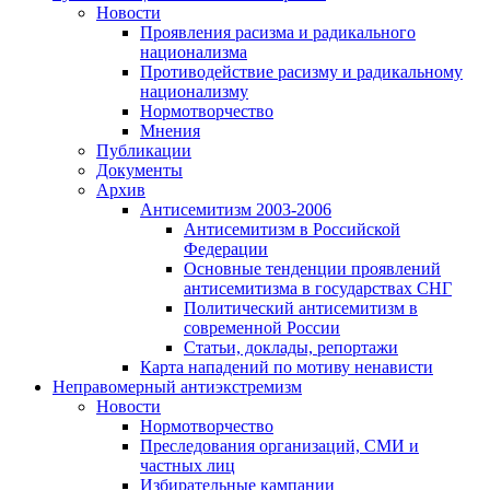
Новости
Проявления расизма и радикального
национализма
Противодействие расизму и радикальному
национализму
Нормотворчество
Мнения
Публикации
Документы
Архив
Антисемитизм 2003-2006
Антисемитизм в Российской
Федерации
Основные тенденции проявлений
антисемитизма в государствах СНГ
Политический антисемитизм в
современной России
Статьи, доклады, репортажи
Карта нападений по мотиву ненависти
Неправомерный антиэкстремизм
Новости
Нормотворчество
Преследования организаций, СМИ и
частных лиц
Избирательные кампании