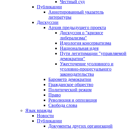
Честный суд
Публикации
Аннотированный указатель
литературы
Дискуссии
Архив предыдущего проекта
Дискуссия о "кризисе
либерализма"
Идеология консерватизма
Национальная идея
Пути легитимации "управляемой
демократии"
Ужесточение уголовного и
уголовно-процесуального
законодательства
Барометр демократии
Гражданское общество
Политический режим
Право
Революция и оппозиция
Свобода слова
Язык вражды
Новости
Публикации
Документы других организаций