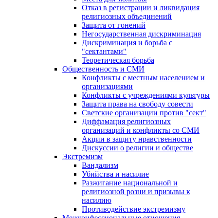
Отказ в регистрации и ликвидация
религиозных объединений
Защита от гонений
Негосударственная дискриминация
Дискриминация и борьба с
"сектантами"
Теоретическая борьба
Общественность и СМИ
Конфликты с местным населением и
организациями
Конфликты с учреждениями культуры
Защита права на свободу совести
Светские организации против "сект"
Диффамация религиозных
организаций и конфликты со СМИ
Акции в защиту нравственности
Дискуссии о религии и обществе
Экстремизм
Вандализм
Убийства и насилие
Разжигание национальной и
религиозной розни и призывы к
насилию
Противодействие экстремизму
Межконфессиональные отношения