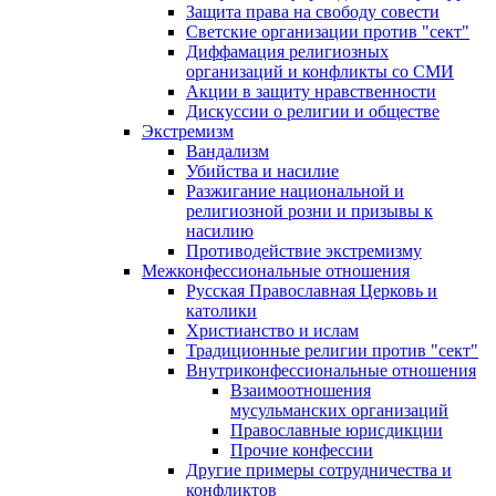
Защита права на свободу совести
Светские организации против "сект"
Диффамация религиозных
организаций и конфликты со СМИ
Акции в защиту нравственности
Дискуссии о религии и обществе
Экстремизм
Вандализм
Убийства и насилие
Разжигание национальной и
религиозной розни и призывы к
насилию
Противодействие экстремизму
Межконфессиональные отношения
Русская Православная Церковь и
католики
Христианство и ислам
Традиционные религии против "сект"
Внутриконфессиональные отношения
Взаимоотношения
мусульманских организаций
Православные юрисдикции
Прочие конфессии
Другие примеры сотрудничества и
конфликтов