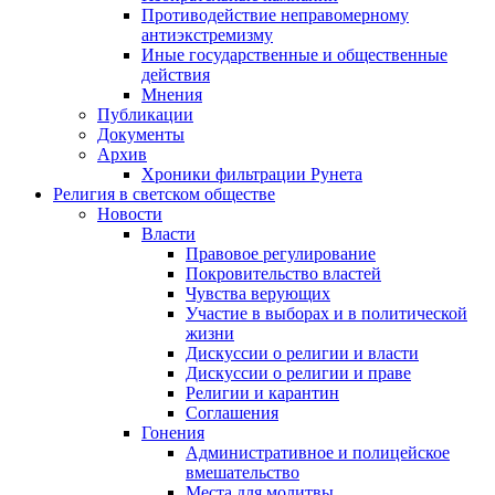
Противодействие неправомерному
антиэкстремизму
Иные государственные и общественные
действия
Мнения
Публикации
Документы
Архив
Хроники фильтрации Рунета
Религия в светском обществе
Новости
Власти
Правовое регулирование
Покровительство властей
Чувства верующих
Участие в выборах и в политической
жизни
Дискуссии о религии и власти
Дискуссии о религии и праве
Религии и карантин
Соглашения
Гонения
Административное и полицейское
вмешательство
Места для молитвы