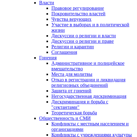
Власти
Правовое регулирование
Покровительство властей
Чувства верующих
Участие в выборах и в политической
жизни
Дискуссии о религии и власти
Дискуссии о религии и праве
Религии и карантин
Соглашения
Гонения
Административное и полицейское
вмешательство
Места для молитвы
Отказ в регистрации и ликвидация
религиозных объединений
Защита от гонений
Негосударственная дискриминация
Дискриминация и борьба с
"сектантами"
Теоретическая борьба
Общественность и СМИ
Конфликты с местным населением и
организациями
Конфликты с учреждениями культуры