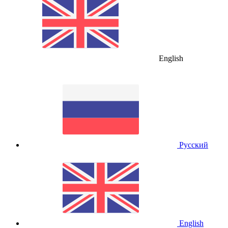
English
Русский
English