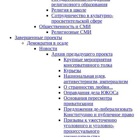
религиозного образования
Религия в школе
Сотрудничество в культурно-
просветительской сфере
Общественность и СМИ
Религиозные СМИ
Завершенные проекты
Демократия в осаде
Новости
Архив предыдущего проекта
Крупные мероприятия
консервативного толка
Курьезы
Национальная идея,
антивестернизм, империализм
О странностях любви...
Оправдания дела ЮКОСа
Основания пересмотра
приватизации
Предложения де-либерализовать
Конституцию и публичное право
Призывы к ужесточению
уголовного и уголовно-
процессуального
законодательства