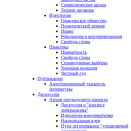
Символические акции
Теории заговора
Идеология
Гражданское общество
Политический режим
Право
Революция и контрреволюция
Свобода слова
Практика
Приватность
Свобода слова
Справедливые выборы
Хорошая полиция
Честный суд
Публикации
Аннотированный указатель
литературы
Дискуссии
Архив предыдущего проекта
Дискуссия о "кризисе
либерализма"
Идеология консерватизма
Национальная идея
Пути легитимации "управляемой