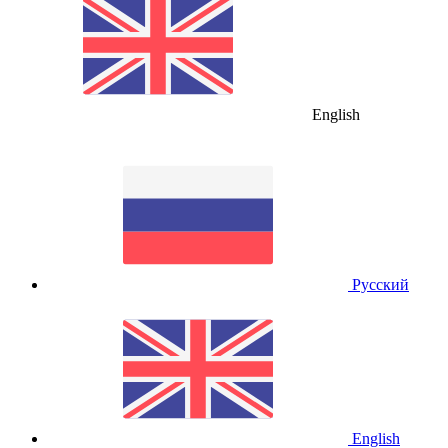
English
Русский
English