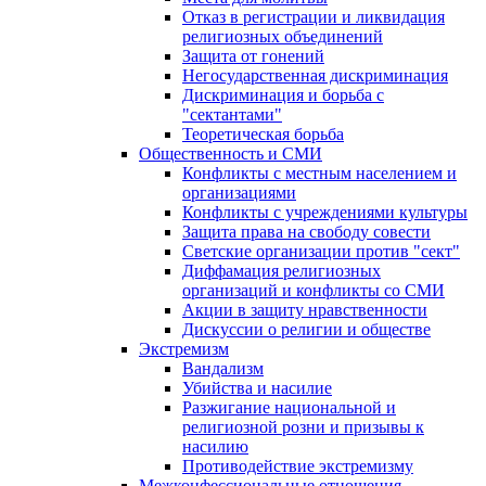
Отказ в регистрации и ликвидация
религиозных объединений
Защита от гонений
Негосударственная дискриминация
Дискриминация и борьба с
"сектантами"
Теоретическая борьба
Общественность и СМИ
Конфликты с местным населением и
организациями
Конфликты с учреждениями культуры
Защита права на свободу совести
Светские организации против "сект"
Диффамация религиозных
организаций и конфликты со СМИ
Акции в защиту нравственности
Дискуссии о религии и обществе
Экстремизм
Вандализм
Убийства и насилие
Разжигание национальной и
религиозной розни и призывы к
насилию
Противодействие экстремизму
Межконфессиональные отношения