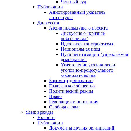
Честный суд
Публикации
Аннотированный указатель
литературы
Дискуссии
Архив предыдущего проекта
Дискуссия о "кризисе
либерализма"
Идеология консерватизма
Национальная идея
Пути легитимации "управляемой
демократии"
Ужесточение уголовного и
уголовно-процесуального
законодательства
Барометр демократии
Гражданское общество
Политический режим
Право
Революция и оппозиция
Свобода слова
Язык вражды
Новости
Публикации
Документы других организаций