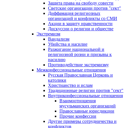
Защита права на свободу совести
Светские организации против "сект"
Диффамация религиозных
организаций и конфликты со СМИ
Акции в защиту нравственности
Дискуссии о религии и обществе
Экстремизм
Вандализм
Убийства и насилие
Разжигание национальной и
религиозной розни и призывы к
насилию
Противодействие экстремизму
Межконфессиональные отношения
Русская Православная Церковь и
католики
Христианство и ислам
Традиционные религии против "сект"
Внутриконфессиональные отношения
Взаимоотношения
мусульманских организаций
Православные юрисдикции
Прочие конфессии
Другие примеры сотрудничества и
конфликтов