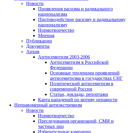
Новости
Проявления расизма и радикального
национализма
Противодействие расизму и радикальному
национализму
Нормотворчество
Мнения
Публикации
Документы
Архив
Антисемитизм 2003-2006
Антисемитизм в Российской
Федерации
Основные тенденции проявлений
антисемитизма в государствах СНГ
Политический антисемитизм в
современной России
Статьи, доклады, репортажи
Карта нападений по мотиву ненависти
Неправомерный антиэкстремизм
Новости
Нормотворчество
Преследования организаций, СМИ и
частных лиц
Избирательные кампании