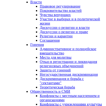
Власти
Правовое регулирование
Покровительство властей
Чувства верующих
Участие в выборах и в политической
жизни
Дискуссии о религии и власти
Дискуссии о религии и праве
Религии и карантин
Соглашения
Гонения
Административное и полицейское
вмешательство
Места для молитвы
Отказ в регистрации и ликвидация
религиозных объединений
Защита от гонений
Негосударственная дискриминация
Дискриминация и борьба с
"сектантами"
Теоретическая борьба
Общественность и СМИ
Конфликты с местным населением и
организациями
Конфликты с учреждениями культуры