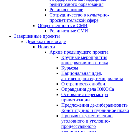
религиозного образования
Религия в школе
Сотрудничество в культурно-
просветительской сфере
Общественность и СМИ
Религиозные СМИ
Завершенные проекты
Демократия в осаде
Новости
Архив предыдущего проекта
Крупные мероприятия
консервативного толка
Курьезы
Национальная идея,
антивестернизм, империализм
О странностях любви...
Оправдания дела ЮКОСа
Основания пересмотра
приватизации
Предложения де-либерализовать
Конституцию и публичное право
Призывы к ужесточению
уголовного и уголовно-
процессуального
законодательства