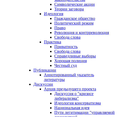
Символические акции
Теории заговора
Идеология
Гражданское общество
Политический режим
Право
Революция и контрреволюция
Свобода слова
Практика
Приватность
Свобода слова
Справедливые выборы
Хорошая полиция
Честный суд
Публикации
Аннотированный указатель
литературы
Дискуссии
Архив предыдущего проекта
Дискуссия о "кризисе
либерализма"
Идеология консерватизма
Национальная идея
Пути легитимации "управляемой