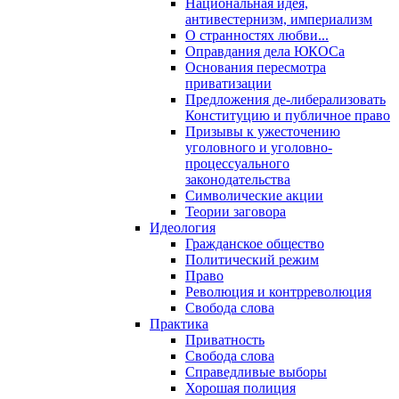
Национальная идея,
антивестернизм, империализм
О странностях любви...
Оправдания дела ЮКОСа
Основания пересмотра
приватизации
Предложения де-либерализовать
Конституцию и публичное право
Призывы к ужесточению
уголовного и уголовно-
процессуального
законодательства
Символические акции
Теории заговора
Идеология
Гражданское общество
Политический режим
Право
Революция и контрреволюция
Свобода слова
Практика
Приватность
Свобода слова
Справедливые выборы
Хорошая полиция