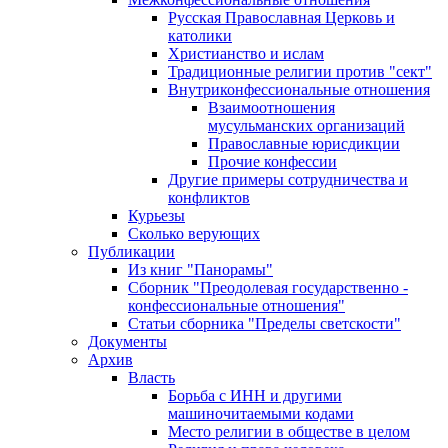
Русская Православная Церковь и
католики
Христианство и ислам
Традиционные религии против "сект"
Внутриконфессиональные отношения
Взаимоотношения
мусульманских организаций
Православные юрисдикции
Прочие конфессии
Другие примеры сотрудничества и
конфликтов
Курьезы
Сколько верующих
Публикации
Из книг "Панорамы"
Сборник "Преодолевая государственно -
конфессиональные отношения"
Статьи сборника "Пределы светскости"
Документы
Архив
Власть
Борьба с ИНН и другими
машиночитаемыми кодами
Место религии в обществе в целом