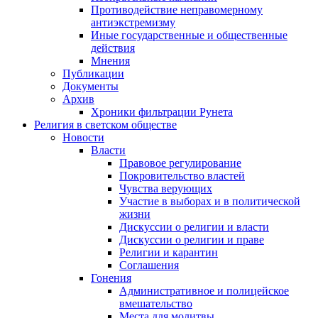
Противодействие неправомерному
антиэкстремизму
Иные государственные и общественные
действия
Мнения
Публикации
Документы
Архив
Хроники фильтрации Рунета
Религия в светском обществе
Новости
Власти
Правовое регулирование
Покровительство властей
Чувства верующих
Участие в выборах и в политической
жизни
Дискуссии о религии и власти
Дискуссии о религии и праве
Религии и карантин
Соглашения
Гонения
Административное и полицейское
вмешательство
Места для молитвы