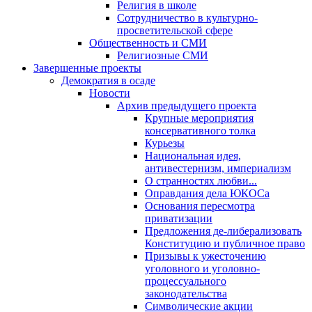
Религия в школе
Сотрудничество в культурно-
просветительской сфере
Общественность и СМИ
Религиозные СМИ
Завершенные проекты
Демократия в осаде
Новости
Архив предыдущего проекта
Крупные мероприятия
консервативного толка
Курьезы
Национальная идея,
антивестернизм, империализм
О странностях любви...
Оправдания дела ЮКОСа
Основания пересмотра
приватизации
Предложения де-либерализовать
Конституцию и публичное право
Призывы к ужесточению
уголовного и уголовно-
процессуального
законодательства
Символические акции