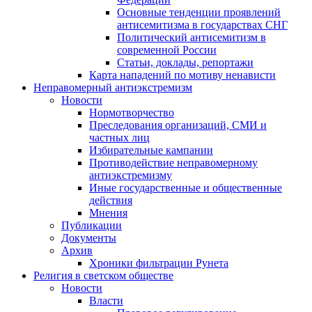
Основные тенденции проявлений
антисемитизма в государствах СНГ
Политический антисемитизм в
современной России
Статьи, доклады, репортажи
Карта нападений по мотиву ненависти
Неправомерный антиэкстремизм
Новости
Нормотворчество
Преследования организаций, СМИ и
частных лиц
Избирательные кампании
Противодействие неправомерному
антиэкстремизму
Иные государственные и общественные
действия
Мнения
Публикации
Документы
Архив
Хроники фильтрации Рунета
Религия в светском обществе
Новости
Власти