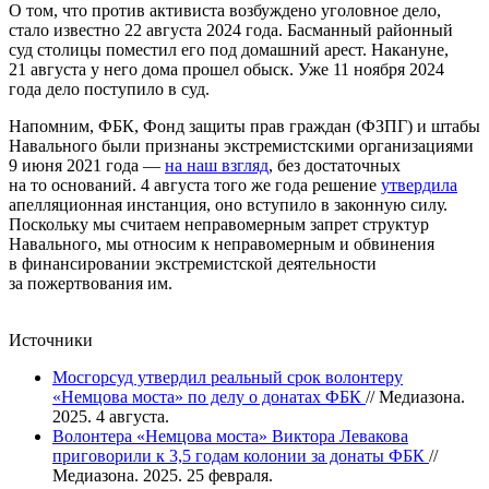
О том, что против активиста возбуждено уголовное дело,
стало известно 22 августа 2024 года. Басманный районный
суд столицы поместил его под домашний арест. Накануне,
21 августа у него дома прошел обыск. Уже 11 ноября 2024
года дело поступило в суд.
Напомним, ФБК, Фонд защиты прав граждан (ФЗПГ) и штабы
Навального были признаны экстремистскими организациями
9 июня 2021 года —
на наш взгляд
, без достаточных
на то оснований. 4 августа того же года решение
у
твердила
апелляционная инстанция, оно вступило в законную силу.
Поскольку мы считаем неправомерным запрет структур
Навального, мы относим к неправомерным и обвинения
в финансировании экстремистской деятельности
за пожертвования им.
Источники
Мосгорсуд утвердил реальный срок волонтеру
«Немцова моста» по делу о донатах ФБК
// Медиазона.
2025. 4 августа.
Волонтера «Немцова моста» Виктора Левакова
приговорили к 3,5 годам колонии за донаты ФБК
//
Медиазона. 2025. 25 февраля.