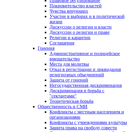
Правовое регулирование
Покровительство властей
Чувства верующих
Участие в выборах и в политической
жизни
Дискуссии о религии и власти
Дискуссии о религии и праве
Религии и карантин
Соглашения
Гонения
Административное и полицейское
вмешательство
Места для молитвы
Отказ в регистрации и ликвидация
религиозных объединений
Защита от гонений
Негосударственная дискриминация
Дискриминация и борьба с
"сектантами"
Теоретическая борьба
Общественность и СМИ
Конфликты с местным населением и
организациями
Конфликты с учреждениями культуры
Защита права на свободу совести