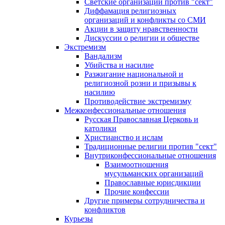
Светские организации против "сект"
Диффамация религиозных
организаций и конфликты со СМИ
Акции в защиту нравственности
Дискуссии о религии и обществе
Экстремизм
Вандализм
Убийства и насилие
Разжигание национальной и
религиозной розни и призывы к
насилию
Противодействие экстремизму
Межконфессиональные отношения
Русская Православная Церковь и
католики
Христианство и ислам
Традиционные религии против "сект"
Внутриконфессиональные отношения
Взаимоотношения
мусульманских организаций
Православные юрисдикции
Прочие конфессии
Другие примеры сотрудничества и
конфликтов
Курьезы