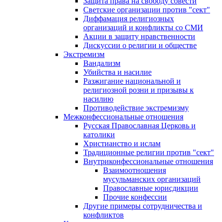
Защита права на свободу совести
Светские организации против "сект"
Диффамация религиозных
организаций и конфликты со СМИ
Акции в защиту нравственности
Дискуссии о религии и обществе
Экстремизм
Вандализм
Убийства и насилие
Разжигание национальной и
религиозной розни и призывы к
насилию
Противодействие экстремизму
Межконфессиональные отношения
Русская Православная Церковь и
католики
Христианство и ислам
Традиционные религии против "сект"
Внутриконфессиональные отношения
Взаимоотношения
мусульманских организаций
Православные юрисдикции
Прочие конфессии
Другие примеры сотрудничества и
конфликтов