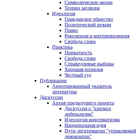
Символические акции
Теории заговора
Идеология
Гражданское общество
Политический режим
Право
Революция и контрреволюция
Свобода слова
Практика
Приватность
Свобода слова
Справедливые выборы
Хорошая полиция
Честный суд
Публикации
Аннотированный указатель
литературы
Дискуссии
Архив предыдущего проекта
Дискуссия о "кризисе
либерализма"
Идеология консерватизма
Национальная идея
Пути легитимации "управляемой
демократии"