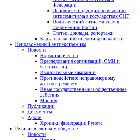
Федерации
Основные тенденции проявлений
антисемитизма в государствах СНГ
Политический антисемитизм в
современной России
Статьи, доклады, репортажи
Карта нападений по мотиву ненависти
Неправомерный антиэкстремизм
Новости
Нормотворчество
Преследования организаций, СМИ и
частных лиц
Избирательные кампании
Противодействие неправомерному
антиэкстремизму
Иные государственные и общественные
действия
Мнения
Публикации
Документы
Архив
Хроники фильтрации Рунета
Религия в светском обществе
Новости
Власти