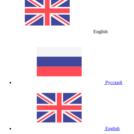
English
Русский
English