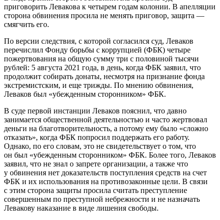
приговорить Левакова к четырем годам колонии. В апелляции
сторона обвинения просила не менять приговор, защита —
смягчить его.
По версии следствия, с которой согласился суд, Леваков
перечислил Фонду борьбы с коррупцией (ФБК) четыре
пожертвования на общую сумму три с половиной тысячи
рублей: 5 августа 2021 года, в день, когда ФБК заявил, что
продолжит собирать донаты, несмотря на признание фонда
экстремистским, и еще трижды. По мнению обвинения,
Леваков был «убежденным сторонником» ФБК.
В суде первой инстанции Леваков пояснил, что давно
занимается общественной деятельностью и часто жертвовал
деньги на благотворительность, а потому ему было «сложно
отказать», когда ФБК попросил поддержать его работу.
Однако, по его словам, это не свидетельствует о том, что
он был «убежденным сторонником» ФБК. Более того, Леваков
заявил, что не знал о запрете организации, а также что
у обвинения нет доказательств поступления средств на счет
ФБК и их использования на противозаконные цели. В связи
с этим сторона защиты просила считать преступление
совершенным по преступной небрежности и не назначать
Левакову наказание в виде лишения свободы.