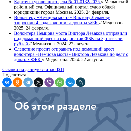
Карточка уголовного дела № 01-0132/2025
// Мещанский
районный суд. Официальный портал судов общей
юрисдикции города Москвы. 2025. 24 февраля.
Волонтеру «Немцова моста» Виктору Левакову
запросили 4 года колонии за донаты ФБК
// Медиазона.
2025. 24 февраля.
Волонтера Немцова моста Виктора Левакова отправили
под домашний арест из‑за донатов ФБК на 3,5 тысячи
рублей
// Медиазона. 2024. 22 августа.
Следствие просит отправить под домашний арест
волонтера «Немцова моста» Виктора Левакова по делу о
донатах ФБК
// Медиазона. 2024. 22 августа.
Ссылки на данную статью
[21]
Поделиться