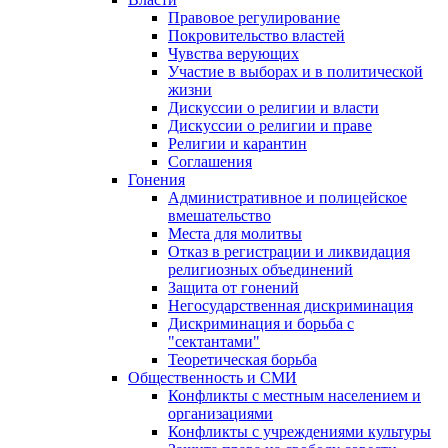
Правовое регулирование
Покровительство властей
Чувства верующих
Участие в выборах и в политической
жизни
Дискуссии о религии и власти
Дискуссии о религии и праве
Религии и карантин
Соглашения
Гонения
Административное и полицейское
вмешательство
Места для молитвы
Отказ в регистрации и ликвидация
религиозных объединений
Защита от гонений
Негосударственная дискриминация
Дискриминация и борьба с
"сектантами"
Теоретическая борьба
Общественность и СМИ
Конфликты с местным населением и
организациями
Конфликты с учреждениями культуры