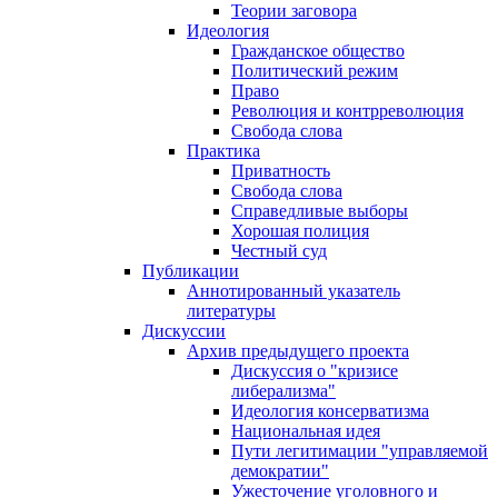
Теории заговора
Идеология
Гражданское общество
Политический режим
Право
Революция и контрреволюция
Свобода слова
Практика
Приватность
Свобода слова
Справедливые выборы
Хорошая полиция
Честный суд
Публикации
Аннотированный указатель
литературы
Дискуссии
Архив предыдущего проекта
Дискуссия о "кризисе
либерализма"
Идеология консерватизма
Национальная идея
Пути легитимации "управляемой
демократии"
Ужесточение уголовного и