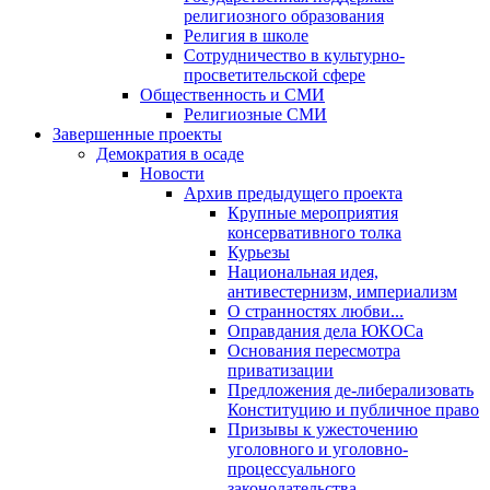
религиозного образования
Религия в школе
Сотрудничество в культурно-
просветительской сфере
Общественность и СМИ
Религиозные СМИ
Завершенные проекты
Демократия в осаде
Новости
Архив предыдущего проекта
Крупные мероприятия
консервативного толка
Курьезы
Национальная идея,
антивестернизм, империализм
О странностях любви...
Оправдания дела ЮКОСа
Основания пересмотра
приватизации
Предложения де-либерализовать
Конституцию и публичное право
Призывы к ужесточению
уголовного и уголовно-
процессуального
законодательства