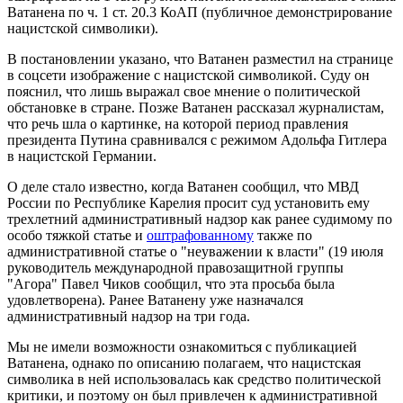
Ватанена по ч. 1 ст. 20.3 КоАП (публичное демонстрирование
нацистской символики).
В постановлении указано, что Ватанен разместил на странице
в соцсети изображение с нацистской символикой. Суду он
пояснил, что лишь выражал свое мнение о политической
обстановке в стране. Позже Ватанен рассказал журналистам,
что речь шла о картинке, на которой период правления
президента Путина сравнивался с режимом Адольфа Гитлера
в нацистской Германии.
О деле стало известно, когда Ватанен сообщил, что МВД
России по Республике Карелия просит суд установить ему
трехлетний административный надзор как ранее судимому по
особо тяжкой статье и
оштрафованному
также по
административной статье о "неуважении к власти" (19 июля
руководитель международной правозащитной группы
"Агора" Павел Чиков сообщил, что эта просьба была
удовлетворена). Ранее Ватанену уже назначался
административный надзор на три года.
Мы не имели возможности ознакомиться с публикацией
Ватанена, однако по описанию полагаем, что нацистская
символика в ней использовалась как средство политической
критики, и поэтому он был привлечен к административной