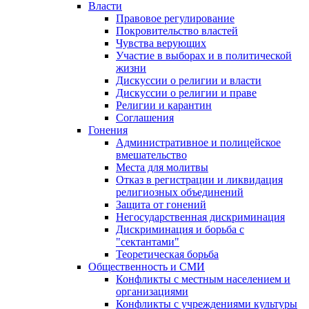
Власти
Правовое регулирование
Покровительство властей
Чувства верующих
Участие в выборах и в политической
жизни
Дискуссии о религии и власти
Дискуссии о религии и праве
Религии и карантин
Соглашения
Гонения
Административное и полицейское
вмешательство
Места для молитвы
Отказ в регистрации и ликвидация
религиозных объединений
Защита от гонений
Негосударственная дискриминация
Дискриминация и борьба с
"сектантами"
Теоретическая борьба
Общественность и СМИ
Конфликты с местным населением и
организациями
Конфликты с учреждениями культуры