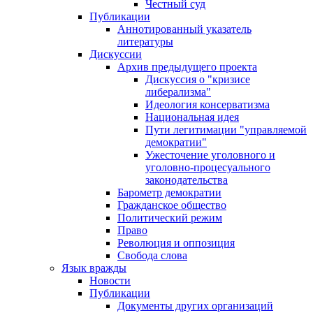
Честный суд
Публикации
Аннотированный указатель
литературы
Дискуссии
Архив предыдущего проекта
Дискуссия о "кризисе
либерализма"
Идеология консерватизма
Национальная идея
Пути легитимации "управляемой
демократии"
Ужесточение уголовного и
уголовно-процесуального
законодательства
Барометр демократии
Гражданское общество
Политический режим
Право
Революция и оппозиция
Свобода слова
Язык вражды
Новости
Публикации
Документы других организаций