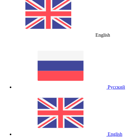
English
Русский
English