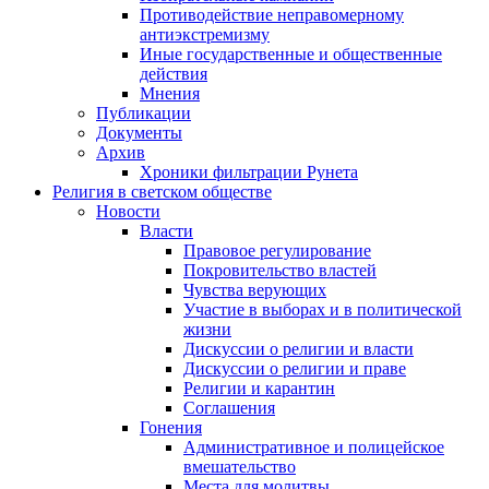
Противодействие неправомерному
антиэкстремизму
Иные государственные и общественные
действия
Мнения
Публикации
Документы
Архив
Хроники фильтрации Рунета
Религия в светском обществе
Новости
Власти
Правовое регулирование
Покровительство властей
Чувства верующих
Участие в выборах и в политической
жизни
Дискуссии о религии и власти
Дискуссии о религии и праве
Религии и карантин
Соглашения
Гонения
Административное и полицейское
вмешательство
Места для молитвы