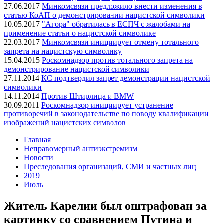
27.06.2017
Минкомсвязи предложило внести изменения в
статью КоАП о демонстрировании нацистской символики
10.05.2017
"Агора" обратилась в ЕСПЧ с жалобами на
применение статьи о нацистской символике
22.03.2017
Минкомсвязи инициирует отмену тотального
запрета на нацистскую символику
15.04.2015
Роскомнадзор против тотального запрета на
демонстрирование нацистской символики
27.11.2014
КС подтвердил запрет демонстрации нацистской
символики
14.11.2014
Против Штирлица и BMW
30.09.2011
Роскомнадзор инициирует устранение
противоречий в законодательстве по поводу квалификации
изображений нацистских символов
Главная
Неправомерный антиэкстремизм
Новости
Преследования организаций, СМИ и частных лиц
2019
Июль
Житель Карелии был оштрафован за
картинку со сравнением Путина и