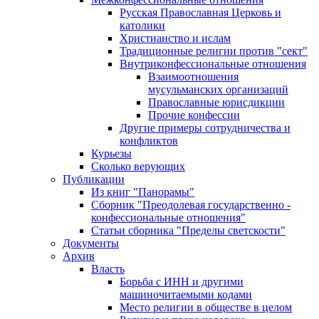
Русская Православная Церковь и
католики
Христианство и ислам
Традиционные религии против "сект"
Внутриконфессиональные отношения
Взаимоотношения
мусульманских организаций
Православные юрисдикции
Прочие конфессии
Другие примеры сотрудничества и
конфликтов
Курьезы
Сколько верующих
Публикации
Из книг "Панорамы"
Сборник "Преодолевая государственно -
конфессиональные отношения"
Статьи сборника "Пределы светскости"
Документы
Архив
Власть
Борьба с ИНН и другими
машиночитаемыми кодами
Место религии в обществе в целом