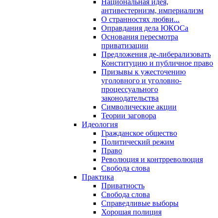
Национальная идея,
антивестернизм, империализм
О странностях любви...
Оправдания дела ЮКОСа
Основания пересмотра
приватизации
Предложения де-либерализовать
Конституцию и публичное право
Призывы к ужесточению
уголовного и уголовно-
процессуального
законодательства
Символические акции
Теории заговора
Идеология
Гражданское общество
Политический режим
Право
Революция и контрреволюция
Свобода слова
Практика
Приватность
Свобода слова
Справедливые выборы
Хорошая полиция