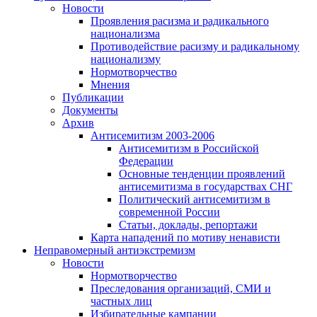
Новости
Проявления расизма и радикального
национализма
Противодействие расизму и радикальному
национализму
Нормотворчество
Мнения
Публикации
Документы
Архив
Антисемитизм 2003-2006
Антисемитизм в Российской
Федерации
Основные тенденции проявлений
антисемитизма в государствах СНГ
Политический антисемитизм в
современной России
Статьи, доклады, репортажи
Карта нападений по мотиву ненависти
Неправомерный антиэкстремизм
Новости
Нормотворчество
Преследования организаций, СМИ и
частных лиц
Избирательные кампании