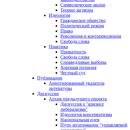
Символические акции
Теории заговора
Идеология
Гражданское общество
Политический режим
Право
Революция и контрреволюция
Свобода слова
Практика
Приватность
Свобода слова
Справедливые выборы
Хорошая полиция
Честный суд
Публикации
Аннотированный указатель
литературы
Дискуссии
Архив предыдущего проекта
Дискуссия о "кризисе
либерализма"
Идеология консерватизма
Национальная идея
Пути легитимации "управляемой