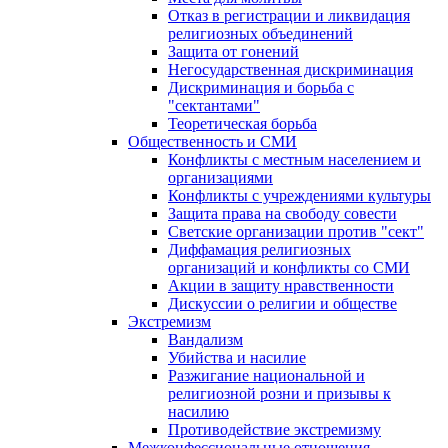
Отказ в регистрации и ликвидация
религиозных объединений
Защита от гонений
Негосударственная дискриминация
Дискриминация и борьба с
"сектантами"
Теоретическая борьба
Общественность и СМИ
Конфликты с местным населением и
организациями
Конфликты с учреждениями культуры
Защита права на свободу совести
Светские организации против "сект"
Диффамация религиозных
организаций и конфликты со СМИ
Акции в защиту нравственности
Дискуссии о религии и обществе
Экстремизм
Вандализм
Убийства и насилие
Разжигание национальной и
религиозной розни и призывы к
насилию
Противодействие экстремизму
Межконфессиональные отношения