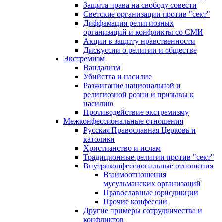
Защита права на свободу совести
Светские организации против "сект"
Диффамация религиозных
организаций и конфликты со СМИ
Акции в защиту нравственности
Дискуссии о религии и обществе
Экстремизм
Вандализм
Убийства и насилие
Разжигание национальной и
религиозной розни и призывы к
насилию
Противодействие экстремизму
Межконфессиональные отношения
Русская Православная Церковь и
католики
Христианство и ислам
Традиционные религии против "сект"
Внутриконфессиональные отношения
Взаимоотношения
мусульманских организаций
Православные юрисдикции
Прочие конфессии
Другие примеры сотрудничества и
конфликтов