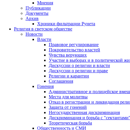
Мнения
Публикации
Документы
Архив
Хроники фильтрации Рунета
Религия в светском обществе
Новости
Власти
Правовое регулирование
Покровительство властей
Чувства верующих
Участие в выборах и в политической ж
Дискуссии о религии и власти
Дискуссии о религии и праве
Религии и карантин
Соглашения
Гонения
Административное и полицейское вмеш
Места для молитвы
Отказ в регистрации и ликвидация рел
Защита от гонений
Негосударственная дискриминация
Дискриминация и борьба с "сектантами
Теоретическая борьба
Общественность и СМИ