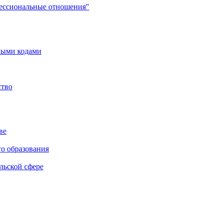
фессиональные отношения"
мыми кодами
ство
ве
го образования
льской сфере