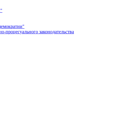
а"
демократии"
но-процесуального законодательства