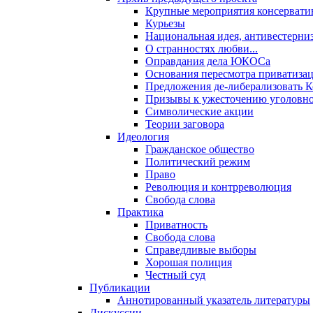
Крупные мероприятия консервати
Курьезы
Национальная идея, антивестерни
О странностях любви...
Оправдания дела ЮКОСа
Основания пересмотра приватиза
Предложения де-либерализовать 
Призывы к ужесточению уголовног
Символические акции
Теории заговора
Идеология
Гражданское общество
Политический режим
Право
Революция и контрреволюция
Свобода слова
Практика
Приватность
Свобода слова
Справедливые выборы
Хорошая полиция
Честный суд
Публикации
Аннотированный указатель литературы
Дискуссии