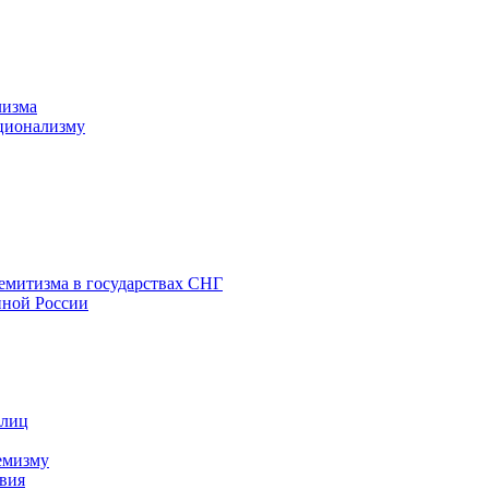
лизма
ционализму
емитизма в государствах СНГ
нной России
 лиц
емизму
вия