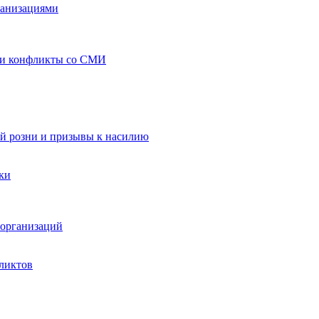
ганизациями
 и конфликты со СМИ
й розни и призывы к насилию
ки
организаций
ликтов