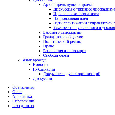
Архив предыдущего проекта
Дискуссия о "кризисе либерализм
Идеология консерватизма
Национальная идея
Пути легитимации "управляемой 
Ужесточение уголовного и уголов
Барометр демократии
Гражданское общество
Политический режим
Право
Революция и оппозиция
Свобода слова
Язык вражды
Новости
Публикации
Документы других организаций
Дискуссии
Объявления
О нас
Аналитика
Справочник
База данных