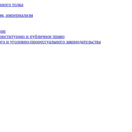
вного толка
зм, империализм
ции
Конституцию и публичное право
о и уголовно-процессуального законодательства