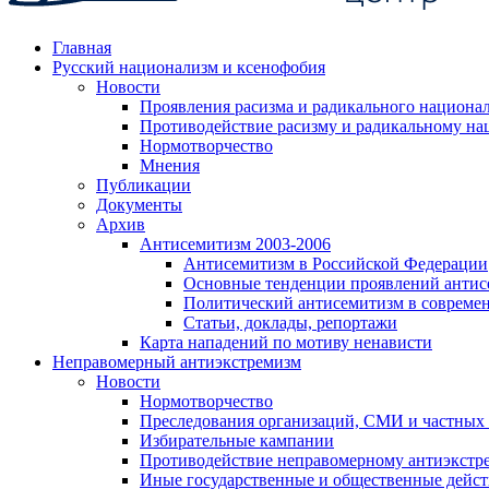
Главная
Русский национализм и ксенофобия
Новости
Проявления расизма и радикального национа
Противодействие расизму и радикальному на
Нормотворчество
Мнения
Публикации
Документы
Архив
Антисемитизм 2003-2006
Антисемитизм в Российской Федерации
Основные тенденции проявлений антис
Политический антисемитизм в совреме
Статьи, доклады, репортажи
Карта нападений по мотиву ненависти
Неправомерный антиэкстремизм
Новости
Нормотворчество
Преследования организаций, СМИ и частных
Избирательные кампании
Противодействие неправомерному антиэкстр
Иные государственные и общественные дейст