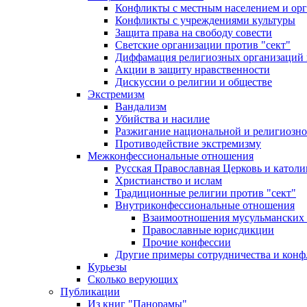
Конфликты с местным населением и ор
Конфликты с учреждениями культуры
Защита права на свободу совести
Светские организации против "сект"
Диффамация религиозных организаций
Акции в защиту нравственности
Дискуссии о религии и обществе
Экстремизм
Вандализм
Убийства и насилие
Разжигание национальной и религиозно
Противодействие экстремизму
Межконфессиональные отношения
Русская Православная Церковь и католи
Христианство и ислам
Традиционные религии против "сект"
Внутриконфессиональные отношения
Взаимоотношения мусульманских 
Православные юрисдикции
Прочие конфессии
Другие примеры сотрудничества и конф
Курьезы
Сколько верующих
Публикации
Из книг "Панорамы"