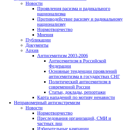
Новости
Проявления расизма и радикального
национализма
Противодействие расизму и радикальному
национализму
Нормотворчество
Мнения
Публикации
Документы
Архив
Антисемитизм 2003-2006
Антисемитизм в Российской
Федерации
Основные тенденции проявлений
антисемитизма в государствах СНГ
Политический антисемитизм в
современной России
Статьи, доклады, репортажи
Карта нападений по мотиву ненависти
Неправомерный антиэкстремизм
Новости
Нормотворчество
Преследования организаций, СМИ и
частных лиц
Избирательные кампании