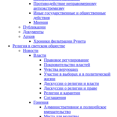
Противодействие неправомерному
антиэкстремизму
Иные государственные и общественные
действия
Мнения
Публикации
Документы
Архив
Хроники фильтрации Рунета
Религия в светском обществе
Новости
Власти
Правовое регулирование
Покровительство властей
Чувства верующих
Участие в выборах и в политической
жизни
Дискуссии о религии и власти
Дискуссии о религии и праве
Религии и карантин
Соглашения
Гонения
Административное и полицейское
вмешательство
Места для молитвы