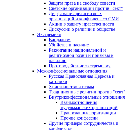
Защита права на свободу совести
Светские организации против "сект"
Диффамация религиозных
организаций и конфликты со СМИ
Акции в защиту нравственности
Дискуссии о религии и обществе
Экстремизм
Вандализм
Убийства и насилие
Разжигание национальной и
религиозной розни и призывы к
насилию
Противодействие экстремизму
Межконфессиональные отношения
Русская Православная Церковь и
католики
Христианство и ислам
Традиционные религии против "сект"
Внутриконфессиональные отношения
Взаимоотношения
мусульманских организаций
Православные юрисдикции
Прочие конфессии
Другие примеры сотрудничества и
конфликтов