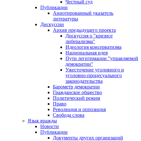
Честный суд
Публикации
Аннотированный указатель
литературы
Дискуссии
Архив предыдущего проекта
Дискуссия о "кризисе
либерализма"
Идеология консерватизма
Национальная идея
Пути легитимации "управляемой
демократии"
Ужесточение уголовного и
уголовно-процесуального
законодательства
Барометр демократии
Гражданское общество
Политический режим
Право
Революция и оппозиция
Свобода слова
Язык вражды
Новости
Публикации
Документы других организаций