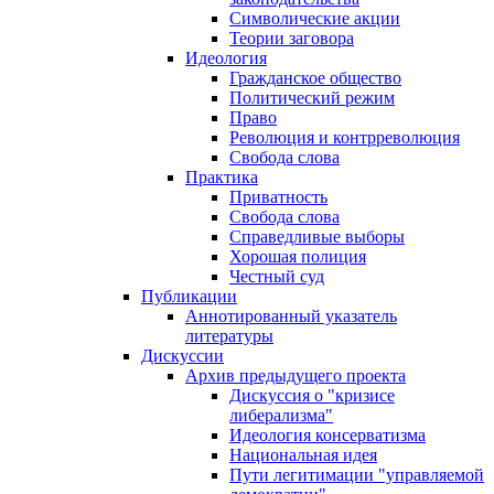
Символические акции
Теории заговора
Идеология
Гражданское общество
Политический режим
Право
Революция и контрреволюция
Свобода слова
Практика
Приватность
Свобода слова
Справедливые выборы
Хорошая полиция
Честный суд
Публикации
Аннотированный указатель
литературы
Дискуссии
Архив предыдущего проекта
Дискуссия о "кризисе
либерализма"
Идеология консерватизма
Национальная идея
Пути легитимации "управляемой