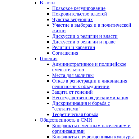
Власти
Правовое регулирование
Покровительство властей
Чувства верующих
Участие в выборах и в политической
жизни
Дискуссии о религии и власти
Дискуссии о религии и праве
Религии и карантин
Соглашения
Гонения
Административное и полицейское
вмешательство
Места для молитвы
Отказ в регистрации и ликвидация
религиозных объединений
Защита от гонений
Негосударственная дискриминация
Дискриминация и борьба с
"сектантами"
Теоретическая борьба
Общественность и СМИ
Конфликты с местным населением и
организациями
Конфликты с учреждениями культуры