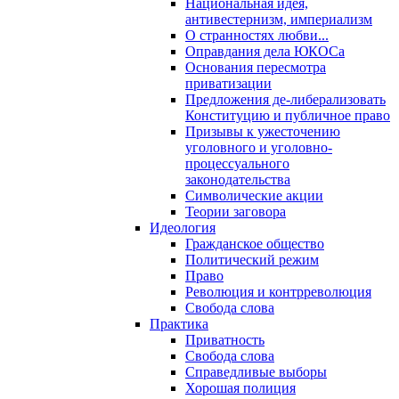
Национальная идея,
антивестернизм, империализм
О странностях любви...
Оправдания дела ЮКОСа
Основания пересмотра
приватизации
Предложения де-либерализовать
Конституцию и публичное право
Призывы к ужесточению
уголовного и уголовно-
процессуального
законодательства
Символические акции
Теории заговора
Идеология
Гражданское общество
Политический режим
Право
Революция и контрреволюция
Свобода слова
Практика
Приватность
Свобода слова
Справедливые выборы
Хорошая полиция