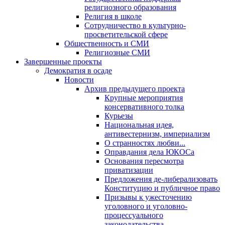
религиозного образования
Религия в школе
Сотрудничество в культурно-
просветительской сфере
Общественность и СМИ
Религиозные СМИ
Завершенные проекты
Демократия в осаде
Новости
Архив предыдущего проекта
Крупные мероприятия
консервативного толка
Курьезы
Национальная идея,
антивестернизм, империализм
О странностях любви...
Оправдания дела ЮКОСа
Основания пересмотра
приватизации
Предложения де-либерализовать
Конституцию и публичное право
Призывы к ужесточению
уголовного и уголовно-
процессуального
законодательства