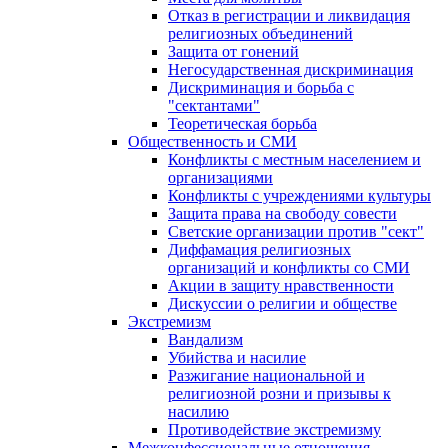
Отказ в регистрации и ликвидация
религиозных объединений
Защита от гонений
Негосударственная дискриминация
Дискриминация и борьба с
"сектантами"
Теоретическая борьба
Общественность и СМИ
Конфликты с местным населением и
организациями
Конфликты с учреждениями культуры
Защита права на свободу совести
Светские организации против "сект"
Диффамация религиозных
организаций и конфликты со СМИ
Акции в защиту нравственности
Дискуссии о религии и обществе
Экстремизм
Вандализм
Убийства и насилие
Разжигание национальной и
религиозной розни и призывы к
насилию
Противодействие экстремизму
Межконфессиональные отношения