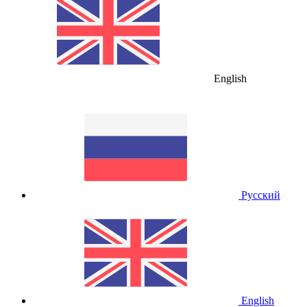
English
Русский
English