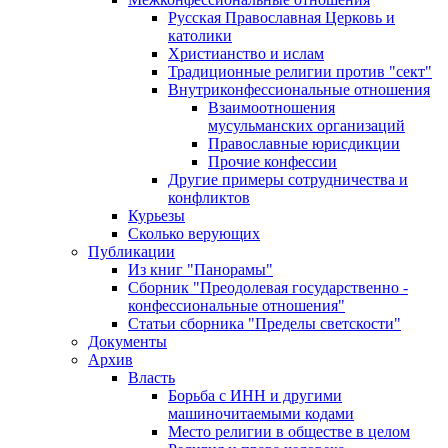
Русская Православная Церковь и
католики
Христианство и ислам
Традиционные религии против "сект"
Внутриконфессиональные отношения
Взаимоотношения
мусульманских организаций
Православные юрисдикции
Прочие конфессии
Другие примеры сотрудничества и
конфликтов
Курьезы
Сколько верующих
Публикации
Из книг "Панорамы"
Сборник "Преодолевая государственно -
конфессиональные отношения"
Статьи сборника "Пределы светскости"
Документы
Архив
Власть
Борьба с ИНН и другими
машиночитаемыми кодами
Место религии в обществе в целом