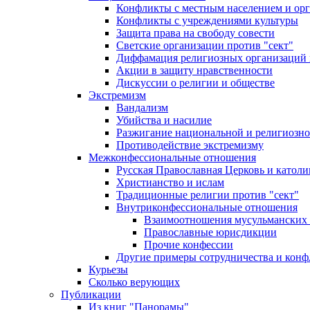
Конфликты с местным населением и ор
Конфликты с учреждениями культуры
Защита права на свободу совести
Светские организации против "сект"
Диффамация религиозных организаций
Акции в защиту нравственности
Дискуссии о религии и обществе
Экстремизм
Вандализм
Убийства и насилие
Разжигание национальной и религиозно
Противодействие экстремизму
Межконфессиональные отношения
Русская Православная Церковь и католи
Христианство и ислам
Традиционные религии против "сект"
Внутриконфессиональные отношения
Взаимоотношения мусульманских 
Православные юрисдикции
Прочие конфессии
Другие примеры сотрудничества и конф
Курьезы
Сколько верующих
Публикации
Из книг "Панорамы"