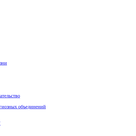
изни
ательство
игиозных объединений
"