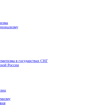
лизма
ционализму
емитизма в государствах СНГ
нной России
 лиц
емизму
вия