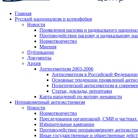
Главная
Русский национализм и ксенофобия
Новости
Проявления расизма и радикального национа
Противодействие расизму и радикальному на
Нормотворчество
Мнения
Публикации
Документы
Архив
Антисемитизм 2003-2006
Антисемитизм в Российской Федерации
Основные тенденции проявлений антис
Политический антисемитизм в совреме
Статьи, доклады, репортажи
Карта нападений по мотиву ненависти
Неправомерный антиэкстремизм
Новости
Нормотворчество
Преследования организаций, СМИ и частных
Избирательные кампании
Противодействие неправомерному антиэкстр
Иные государственные и общественные дейст