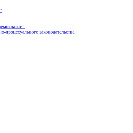
а"
демократии"
но-процесуального законодательства