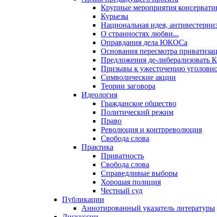
Крупные мероприятия консервати
Курьезы
Национальная идея, антивестерни
О странностях любви...
Оправдания дела ЮКОСа
Основания пересмотра приватиза
Предложения де-либерализовать 
Призывы к ужесточению уголовног
Символические акции
Теории заговора
Идеология
Гражданское общество
Политический режим
Право
Революция и контрреволюция
Свобода слова
Практика
Приватность
Свобода слова
Справедливые выборы
Хорошая полиция
Честный суд
Публикации
Аннотированный указатель литературы
Дискуссии