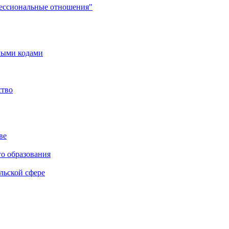
фессиональные отношения"
мыми кодами
ство
ве
го образования
льской сфере