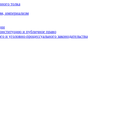
вного толка
зм, империализм
ции
Конституцию и публичное право
о и уголовно-процессуального законодательства