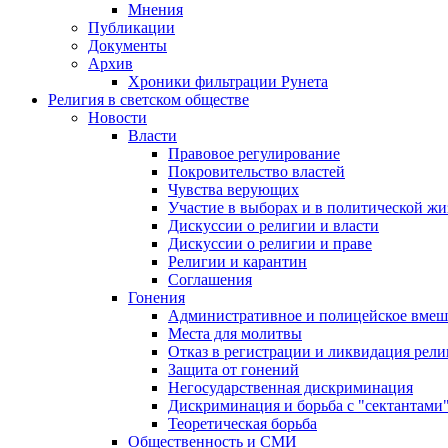
Мнения
Публикации
Документы
Архив
Хроники фильтрации Рунета
Религия в светском обществе
Новости
Власти
Правовое регулирование
Покровительство властей
Чувства верующих
Участие в выборах и в политической ж
Дискуссии о религии и власти
Дискуссии о религии и праве
Религии и карантин
Соглашения
Гонения
Административное и полицейское вмеш
Места для молитвы
Отказ в регистрации и ликвидация рел
Защита от гонений
Негосударственная дискриминация
Дискриминация и борьба с "сектантами
Теоретическая борьба
Общественность и СМИ