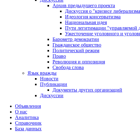
Архив предыдущего проекта
Дискуссия о "кризисе либерализм
Идеология консерватизма
Национальная идея
Пути легитимации "управляемой 
Ужесточение уголовного и уголов
Барометр демократии
Гражданское общество
Политический режим
Право
Революция и оппозиция
Свобода слова
Язык вражды
Новости
Публикации
Документы других организаций
Дискуссии
Объявления
О нас
Аналитика
Справочник
База данных