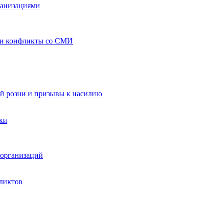
ганизациями
 и конфликты со СМИ
й розни и призывы к насилию
ки
организаций
ликтов