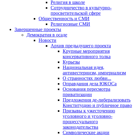
Религия в школе
Сотрудничество в культурно-
просветительской сфере
Общественность и СМИ
Религиозные СМИ
Завершенные проекты
Демократия в осаде
Новости
Архив предыдущего проекта
Крупные мероприятия
консервативного толка
Курьезы
Национальная идея,
антивестернизм, империализм
О странностях любви...
Оправдания дела ЮКОСа
Основания пересмотра
приватизации
Предложения де-либерализовать
Конституцию и публичное право
Призывы к ужесточению
уголовного и уголовно-
процессуального
законодательства
Символические акции