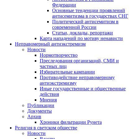
Федерации
Основные тенденции проявлений
антисемитизма в государствах СНГ
Политический антисемитизм в
современной России
Статьи, доклады, репортажи
Карта нападений по мотиву ненависти
Неправомерный антиэкстремизм
Новости
Нормотворчество
Преследования организаций, СМИ и
частных лиц
Избирательные кампании
Противодействие неправомерному
антиэкстремизму
Иные государственные и общественные
действия
Мнения
Публикации
Документы
Архив
Хроники фильтрации Рунета
Религия в светском обществе
Новости
Власти