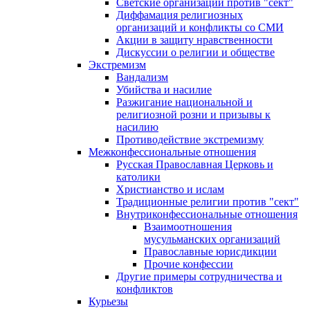
Светские организации против "сект"
Диффамация религиозных
организаций и конфликты со СМИ
Акции в защиту нравственности
Дискуссии о религии и обществе
Экстремизм
Вандализм
Убийства и насилие
Разжигание национальной и
религиозной розни и призывы к
насилию
Противодействие экстремизму
Межконфессиональные отношения
Русская Православная Церковь и
католики
Христианство и ислам
Традиционные религии против "сект"
Внутриконфессиональные отношения
Взаимоотношения
мусульманских организаций
Православные юрисдикции
Прочие конфессии
Другие примеры сотрудничества и
конфликтов
Курьезы