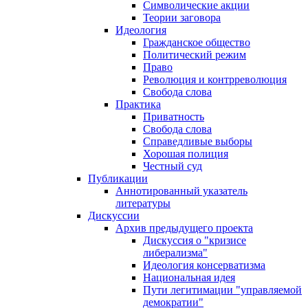
Символические акции
Теории заговора
Идеология
Гражданское общество
Политический режим
Право
Революция и контрреволюция
Свобода слова
Практика
Приватность
Свобода слова
Справедливые выборы
Хорошая полиция
Честный суд
Публикации
Аннотированный указатель
литературы
Дискуссии
Архив предыдущего проекта
Дискуссия о "кризисе
либерализма"
Идеология консерватизма
Национальная идея
Пути легитимации "управляемой
демократии"