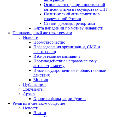
Основные тенденции проявлений
антисемитизма в государствах СНГ
Политический антисемитизм в
современной России
Статьи, доклады, репортажи
Карта нападений по мотиву ненависти
Неправомерный антиэкстремизм
Новости
Нормотворчество
Преследования организаций, СМИ и
частных лиц
Избирательные кампании
Противодействие неправомерному
антиэкстремизму
Иные государственные и общественные
действия
Мнения
Публикации
Документы
Архив
Хроники фильтрации Рунета
Религия в светском обществе
Новости
Власти