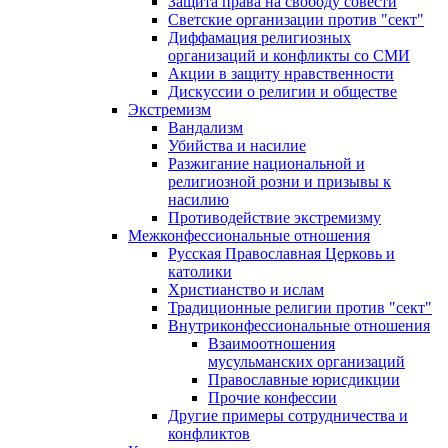
Защита права на свободу совести
Светские организации против "сект"
Диффамация религиозных
организаций и конфликты со СМИ
Акции в защиту нравственности
Дискуссии о религии и обществе
Экстремизм
Вандализм
Убийства и насилие
Разжигание национальной и
религиозной розни и призывы к
насилию
Противодействие экстремизму
Межконфессиональные отношения
Русская Православная Церковь и
католики
Христианство и ислам
Традиционные религии против "сект"
Внутриконфессиональные отношения
Взаимоотношения
мусульманских организаций
Православные юрисдикции
Прочие конфессии
Другие примеры сотрудничества и
конфликтов