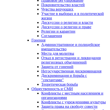
Правовое регулирование
Покровительство властей
Чувства верующих
Участие в выборах и в политической
жизни
Дискуссии о религии и власти
Дискуссии о религии и праве
Религии и карантин
Соглашения
Гонения
Административное и полицейское
вмешательство
Места для молитвы
Отказ в регистрации и ликвидация
религиозных объединений
Защита от гонений
Негосударственная дискриминация
Дискриминация и борьба с
"сектантами"
Теоретическая борьба
Общественность и СМИ
Конфликты с местным населением и
организациями
Конфликты с учреждениями культуры
Защита права на свободу совести