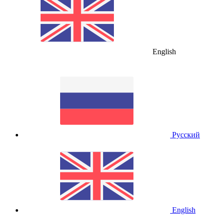
English
Русский
English