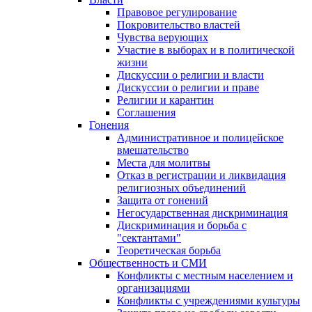
Правовое регулирование
Покровительство властей
Чувства верующих
Участие в выборах и в политической
жизни
Дискуссии о религии и власти
Дискуссии о религии и праве
Религии и карантин
Соглашения
Гонения
Административное и полицейское
вмешательство
Места для молитвы
Отказ в регистрации и ликвидация
религиозных объединений
Защита от гонений
Негосударственная дискриминация
Дискриминация и борьба с
"сектантами"
Теоретическая борьба
Общественность и СМИ
Конфликты с местным населением и
организациями
Конфликты с учреждениями культуры