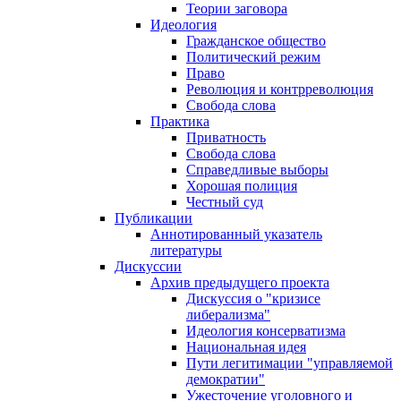
Теории заговора
Идеология
Гражданское общество
Политический режим
Право
Революция и контрреволюция
Свобода слова
Практика
Приватность
Свобода слова
Справедливые выборы
Хорошая полиция
Честный суд
Публикации
Аннотированный указатель
литературы
Дискуссии
Архив предыдущего проекта
Дискуссия о "кризисе
либерализма"
Идеология консерватизма
Национальная идея
Пути легитимации "управляемой
демократии"
Ужесточение уголовного и