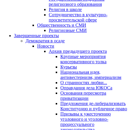
религиозного образования
Религия в школе
Сотрудничество в культурно-
просветительской сфере
Общественность и СМИ
Религиозные СМИ
Завершенные проекты
Демократия в осаде
Новости
Архив предыдущего проекта
Крупные мероприятия
консервативного толка
Курьезы
Национальная идея,
антивестернизм, империализм
О странностях любви...
Оправдания дела ЮКОСа
Основания пересмотра
приватизации
Предложения де-либерализовать
Конституцию и публичное право
Призывы к ужесточению
уголовного и уголовно-
процессуального
законодательства