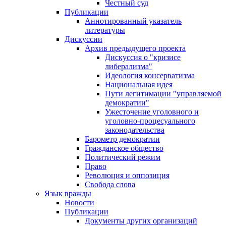
Честный суд
Публикации
Аннотированный указатель
литературы
Дискуссии
Архив предыдущего проекта
Дискуссия о "кризисе
либерализма"
Идеология консерватизма
Национальная идея
Пути легитимации "управляемой
демократии"
Ужесточение уголовного и
уголовно-процесуального
законодательства
Барометр демократии
Гражданское общество
Политический режим
Право
Революция и оппозиция
Свобода слова
Язык вражды
Новости
Публикации
Документы других организаций