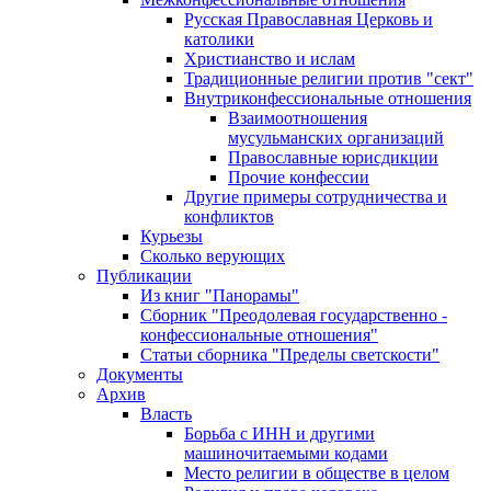
Русская Православная Церковь и
католики
Христианство и ислам
Традиционные религии против "сект"
Внутриконфессиональные отношения
Взаимоотношения
мусульманских организаций
Православные юрисдикции
Прочие конфессии
Другие примеры сотрудничества и
конфликтов
Курьезы
Сколько верующих
Публикации
Из книг "Панорамы"
Сборник "Преодолевая государственно -
конфессиональные отношения"
Статьи сборника "Пределы светскости"
Документы
Архив
Власть
Борьба с ИНН и другими
машиночитаемыми кодами
Место религии в обществе в целом