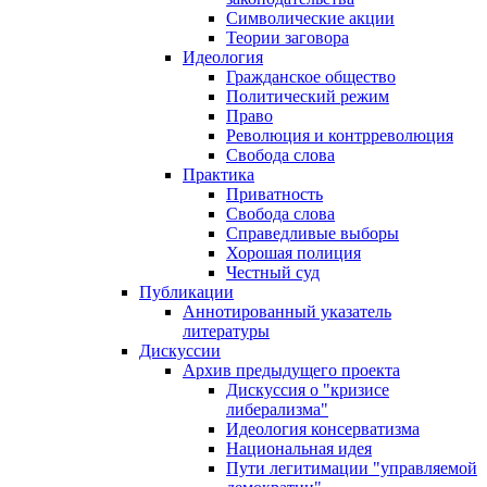
Символические акции
Теории заговора
Идеология
Гражданское общество
Политический режим
Право
Революция и контрреволюция
Свобода слова
Практика
Приватность
Свобода слова
Справедливые выборы
Хорошая полиция
Честный суд
Публикации
Аннотированный указатель
литературы
Дискуссии
Архив предыдущего проекта
Дискуссия о "кризисе
либерализма"
Идеология консерватизма
Национальная идея
Пути легитимации "управляемой