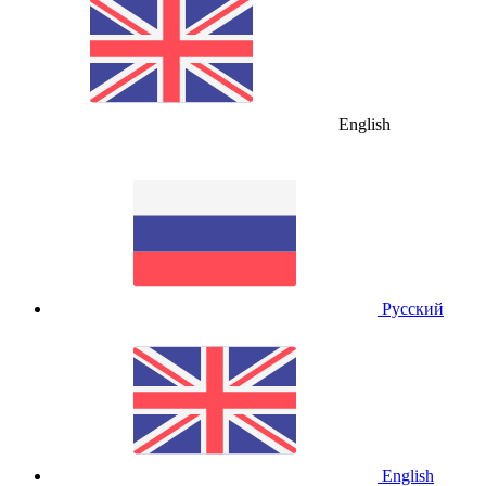
English
Русский
English