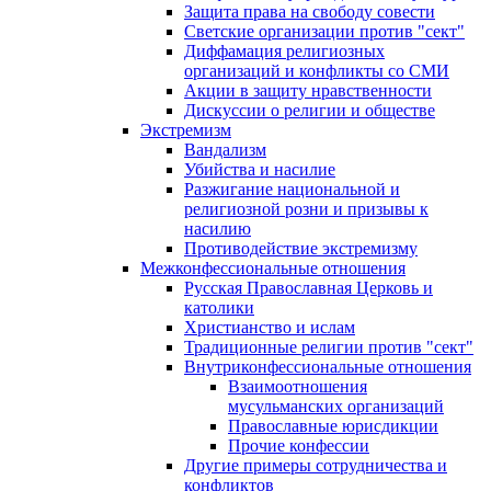
Защита права на свободу совести
Светские организации против "сект"
Диффамация религиозных
организаций и конфликты со СМИ
Акции в защиту нравственности
Дискуссии о религии и обществе
Экстремизм
Вандализм
Убийства и насилие
Разжигание национальной и
религиозной розни и призывы к
насилию
Противодействие экстремизму
Межконфессиональные отношения
Русская Православная Церковь и
католики
Христианство и ислам
Традиционные религии против "сект"
Внутриконфессиональные отношения
Взаимоотношения
мусульманских организаций
Православные юрисдикции
Прочие конфессии
Другие примеры сотрудничества и
конфликтов