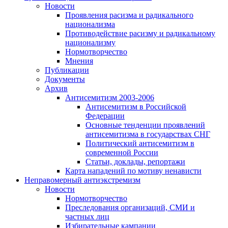
Новости
Проявления расизма и радикального
национализма
Противодействие расизму и радикальному
национализму
Нормотворчество
Мнения
Публикации
Документы
Архив
Антисемитизм 2003-2006
Антисемитизм в Российской
Федерации
Основные тенденции проявлений
антисемитизма в государствах СНГ
Политический антисемитизм в
современной России
Статьи, доклады, репортажи
Карта нападений по мотиву ненависти
Неправомерный антиэкстремизм
Новости
Нормотворчество
Преследования организаций, СМИ и
частных лиц
Избирательные кампании