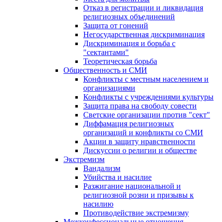
Отказ в регистрации и ликвидация
религиозных объединений
Защита от гонений
Негосударственная дискриминация
Дискриминация и борьба с
"сектантами"
Теоретическая борьба
Общественность и СМИ
Конфликты с местным населением и
организациями
Конфликты с учреждениями культуры
Защита права на свободу совести
Светские организации против "сект"
Диффамация религиозных
организаций и конфликты со СМИ
Акции в защиту нравственности
Дискуссии о религии и обществе
Экстремизм
Вандализм
Убийства и насилие
Разжигание национальной и
религиозной розни и призывы к
насилию
Противодействие экстремизму
Межконфессиональные отношения