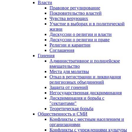
Власти
Правовое регулирование
Покровительство властей
Чувства верующих
Участие в выборах и в политической
жизни
Дискуссии о религии и власти
Дискуссии о религии и праве
Религии и карантин
Соглашения
Гонения
Административное и полицейское
вмешательство
Места для молитвы
Отказ в регистрации и ликвидация
религиозных объединений
Защита от гонений
Негосударственная дискриминация
Дискриминация и борьба с
"сектантами"
Теоретическая борьба
Общественность и СМИ
Конфликты с местным населением и
организациями
Конфликты с учреждениями культуры