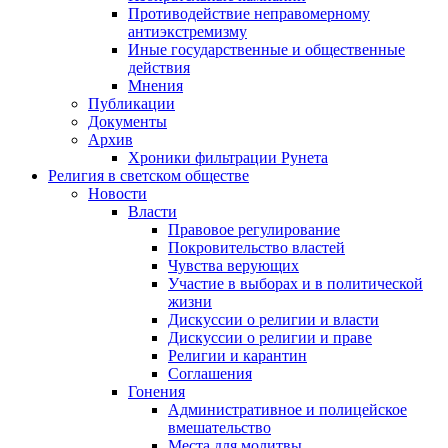
Противодействие неправомерному
антиэкстремизму
Иные государственные и общественные
действия
Мнения
Публикации
Документы
Архив
Хроники фильтрации Рунета
Религия в светском обществе
Новости
Власти
Правовое регулирование
Покровительство властей
Чувства верующих
Участие в выборах и в политической
жизни
Дискуссии о религии и власти
Дискуссии о религии и праве
Религии и карантин
Соглашения
Гонения
Административное и полицейское
вмешательство
Места для молитвы