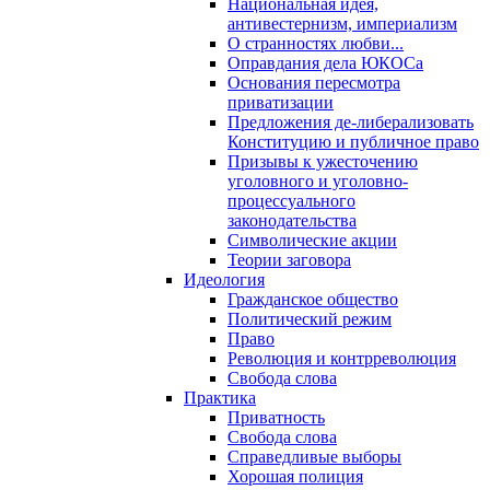
Национальная идея,
антивестернизм, империализм
О странностях любви...
Оправдания дела ЮКОСа
Основания пересмотра
приватизации
Предложения де-либерализовать
Конституцию и публичное право
Призывы к ужесточению
уголовного и уголовно-
процессуального
законодательства
Символические акции
Теории заговора
Идеология
Гражданское общество
Политический режим
Право
Революция и контрреволюция
Свобода слова
Практика
Приватность
Свобода слова
Справедливые выборы
Хорошая полиция