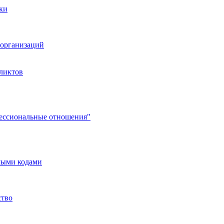
ки
организаций
ликтов
фессиональные отношения"
мыми кодами
ство