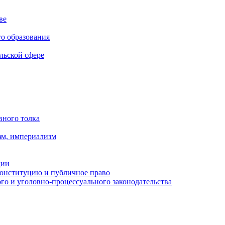
ве
го образования
льской сфере
вного толка
зм, империализм
ции
Конституцию и публичное право
о и уголовно-процессуального законодательства