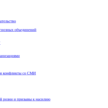
ательство
игиозных объединений
"
ганизациями
 и конфликты со СМИ
й розни и призывы к насилию