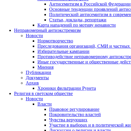
Антисемитизм в Российской Федерации
Основные тенденции проявлений антис
Политический антисемитизм в совреме
Статьи, доклады, репортажи
Карта нападений по мотиву ненависти
Неправомерный антиэкстремизм
Новости
Нормотворчество
Преследования организаций, СМИ и частных
Избирательные кампании
Противодействие неправомерному антиэкстр
Иные государственные и общественные дейст
Мнения
Публикации
Документы
Архив
Хроники фильтрации Рунета
Религия в светском обществе
Новости
Власти
Правовое регулирование
Покровительство властей
Чувства верующих
Участие в выборах и в политической ж
Дискуссии о религии и власти