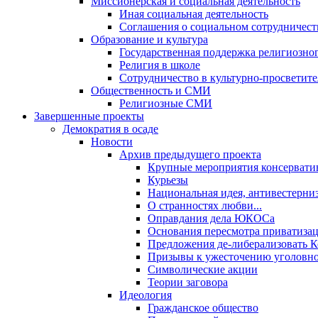
Миссионерская и социальная деятельность
Иная социальная деятельность
Соглашения о социальном сотрудничест
Образование и культура
Государственная поддержка религиозно
Религия в школе
Сотрудничество в культурно-просветите
Общественность и СМИ
Религиозные СМИ
Завершенные проекты
Демократия в осаде
Новости
Архив предыдущего проекта
Крупные мероприятия консервати
Курьезы
Национальная идея, антивестерни
О странностях любви...
Оправдания дела ЮКОСа
Основания пересмотра приватиза
Предложения де-либерализовать 
Призывы к ужесточению уголовног
Символические акции
Теории заговора
Идеология
Гражданское общество