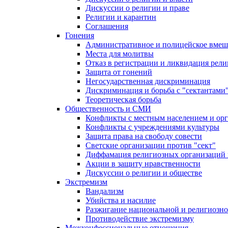
Дискуссии о религии и праве
Религии и карантин
Соглашения
Гонения
Административное и полицейское вмеш
Места для молитвы
Отказ в регистрации и ликвидация рел
Защита от гонений
Негосударственная дискриминация
Дискриминация и борьба с "сектантами
Теоретическая борьба
Общественность и СМИ
Конфликты с местным населением и ор
Конфликты с учреждениями культуры
Защита права на свободу совести
Светские организации против "сект"
Диффамация религиозных организаций
Акции в защиту нравственности
Дискуссии о религии и обществе
Экстремизм
Вандализм
Убийства и насилие
Разжигание национальной и религиозно
Противодействие экстремизму
Межконфессиональные отношения