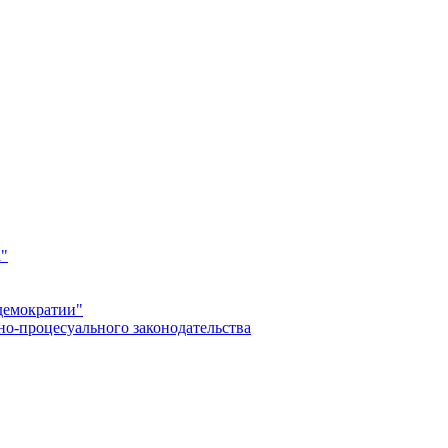
а"
демократии"
но-процесуального законодательства