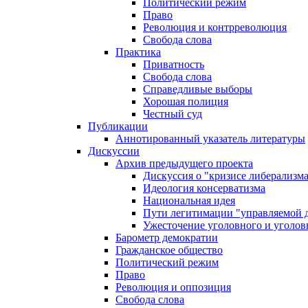
Политический режим
Право
Революция и контрреволюция
Свобода слова
Практика
Приватность
Свобода слова
Справедливые выборы
Хорошая полиция
Честный суд
Публикации
Аннотированный указатель литературы
Дискуссии
Архив предыдущего проекта
Дискуссия о "кризисе либерализм
Идеология консерватизма
Национальная идея
Пути легитимации "управляемой 
Ужесточение уголовного и уголов
Барометр демократии
Гражданское общество
Политический режим
Право
Революция и оппозиция
Свобода слова