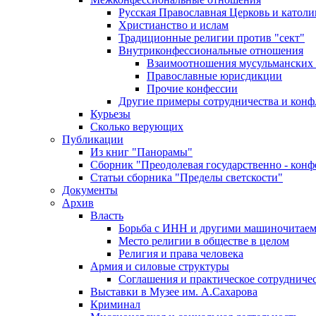
Русская Православная Церковь и католи
Христианство и ислам
Традиционные религии против "сект"
Внутриконфессиональные отношения
Взаимоотношения мусульманских 
Православные юрисдикции
Прочие конфессии
Другие примеры сотрудничества и конф
Курьезы
Сколько верующих
Публикации
Из книг "Панорамы"
Сборник "Преодолевая государственно - кон
Статьи сборника "Пределы светскости"
Документы
Архив
Власть
Борьба с ИНН и другими машиночитае
Место религии в обществе в целом
Религия и права человека
Армия и силовые структуры
Соглашения и практическое сотрудниче
Выставки в Музее им. А.Сахарова
Криминал