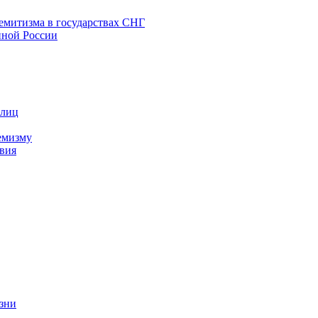
емитизма в государствах СНГ
нной России
 лиц
емизму
вия
изни