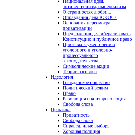
Национальная идея,
антивестернизм, империализм
О странностях любви...
Оправдания дела ЮКОСа
Основания пересмотра
приватизации
Предложения де-либерализовать
Конституцию и публичное право
Призывы к ужесточению
уголовного и уголовно-
процессуального
законодательства
Символические акции
Теории заговора
Идеология
Гражданское общество
Политический режим
Право
Революция и контрреволюция
Свобода слова
Практика
Приватность
Свобода слова
Справедливые выборы
Хорошая полиция