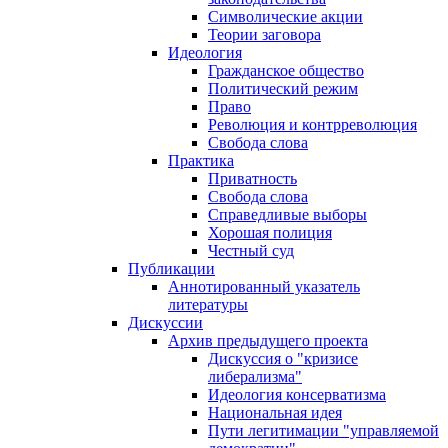
Символические акции
Теории заговора
Идеология
Гражданское общество
Политический режим
Право
Революция и контрреволюция
Свобода слова
Практика
Приватность
Свобода слова
Справедливые выборы
Хорошая полиция
Честный суд
Публикации
Аннотированный указатель
литературы
Дискуссии
Архив предыдущего проекта
Дискуссия о "кризисе
либерализма"
Идеология консерватизма
Национальная идея
Пути легитимации "управляемой