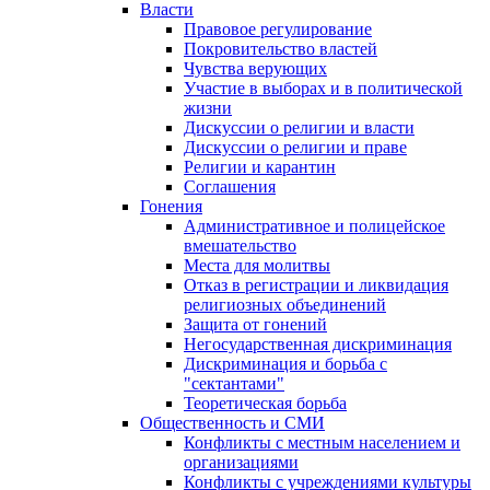
Власти
Правовое регулирование
Покровительство властей
Чувства верующих
Участие в выборах и в политической
жизни
Дискуссии о религии и власти
Дискуссии о религии и праве
Религии и карантин
Соглашения
Гонения
Административное и полицейское
вмешательство
Места для молитвы
Отказ в регистрации и ликвидация
религиозных объединений
Защита от гонений
Негосударственная дискриминация
Дискриминация и борьба с
"сектантами"
Теоретическая борьба
Общественность и СМИ
Конфликты с местным населением и
организациями
Конфликты с учреждениями культуры