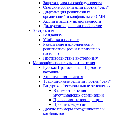
Защита права на свободу совести
Светские организации против "сект"
Диффамация религиозных
организаций и конфликты со СМИ
Акции в защиту нравственности
Дискуссии о религии и обществе
Экстремизм
Вандализм
Убийства и насилие
Разжигание национальной и
религиозной розни и призывы к
насилию
Противодействие экстремизму
Межконфессиональные отношения
Русская Православная Церковь и
католики
Христианство и ислам
Традиционные религии против "сект"
Внутриконфессиональные отношения
Взаимоотношения
мусульманских организаций
Православные юрисдикции
Прочие конфессии
Другие примеры сотрудничества и
конфликтов