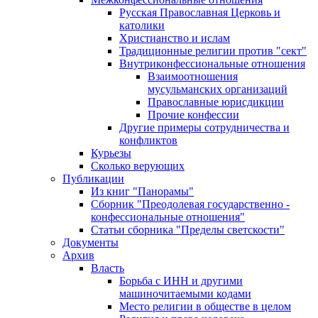
Русская Православная Церковь и
католики
Христианство и ислам
Традиционные религии против "сект"
Внутриконфессиональные отношения
Взаимоотношения
мусульманских организаций
Православные юрисдикции
Прочие конфессии
Другие примеры сотрудничества и
конфликтов
Курьезы
Сколько верующих
Публикации
Из книг "Панорамы"
Сборник "Преодолевая государственно -
конфессиональные отношения"
Статьи сборника "Пределы светскости"
Документы
Архив
Власть
Борьба с ИНН и другими
машиночитаемыми кодами
Место религии в обществе в целом