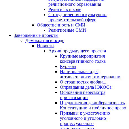
религиозного образования
Религия в школе
Сотрудничество в культурно-
просветительской сфере
Общественность и СМИ
Религиозные СМИ
Завершенные проекты
Демократия в осаде
Новости
Архив предыдущего проекта
Крупные мероприятия
консервативного толка
Курьезы
Национальная идея,
антивестернизм, империализм
О странностях любви...
Оправдания дела ЮКОСа
Основания пересмотра
приватизации
Предложения де-либерализовать
Конституцию и публичное право
Призывы к ужесточению
уголовного и уголовно-
процессуального
законодательства