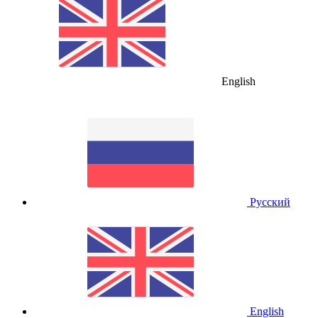
English
Русский
English