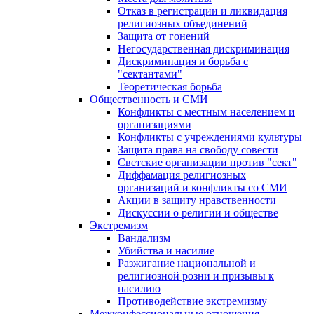
Отказ в регистрации и ликвидация
религиозных объединений
Защита от гонений
Негосударственная дискриминация
Дискриминация и борьба с
"сектантами"
Теоретическая борьба
Общественность и СМИ
Конфликты с местным населением и
организациями
Конфликты с учреждениями культуры
Защита права на свободу совести
Светские организации против "сект"
Диффамация религиозных
организаций и конфликты со СМИ
Акции в защиту нравственности
Дискуссии о религии и обществе
Экстремизм
Вандализм
Убийства и насилие
Разжигание национальной и
религиозной розни и призывы к
насилию
Противодействие экстремизму
Межконфессиональные отношения