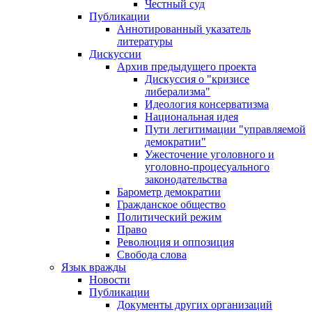
Честный суд
Публикации
Аннотированный указатель
литературы
Дискуссии
Архив предыдущего проекта
Дискуссия о "кризисе
либерализма"
Идеология консерватизма
Национальная идея
Пути легитимации "управляемой
демократии"
Ужесточение уголовного и
уголовно-процесуального
законодательства
Барометр демократии
Гражданское общество
Политический режим
Право
Революция и оппозиция
Свобода слова
Язык вражды
Новости
Публикации
Документы других организаций