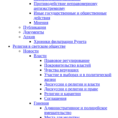
Противодействие неправомерному
антиэкстремизму
Иные государственные и общественные
действия
Мнения
Публикации
Документы
Архив
Хроники фильтрации Рунета
Религия в светском обществе
Новости
Власти
Правовое регулирование
Покровительство властей
Чувства верующих
Участие в выборах и в политической
жизни
Дискуссии о религии и власти
Дискуссии о религии и праве
Религии и карантин
Соглашения
Гонения
Административное и полицейское
вмешательство
Места для молитвы