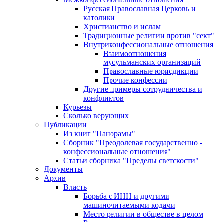
Русская Православная Церковь и
католики
Христианство и ислам
Традиционные религии против "сект"
Внутриконфессиональные отношения
Взаимоотношения
мусульманских организаций
Православные юрисдикции
Прочие конфессии
Другие примеры сотрудничества и
конфликтов
Курьезы
Сколько верующих
Публикации
Из книг "Панорамы"
Сборник "Преодолевая государственно -
конфессиональные отношения"
Статьи сборника "Пределы светскости"
Документы
Архив
Власть
Борьба с ИНН и другими
машиночитаемыми кодами
Место религии в обществе в целом