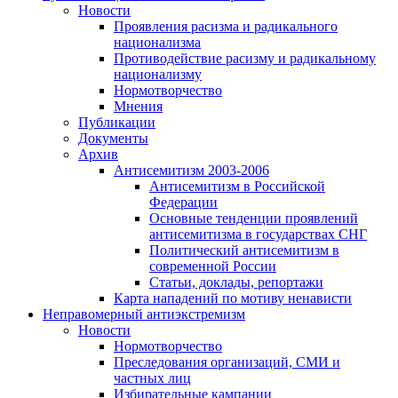
Новости
Проявления расизма и радикального
национализма
Противодействие расизму и радикальному
национализму
Нормотворчество
Мнения
Публикации
Документы
Архив
Антисемитизм 2003-2006
Антисемитизм в Российской
Федерации
Основные тенденции проявлений
антисемитизма в государствах СНГ
Политический антисемитизм в
современной России
Статьи, доклады, репортажи
Карта нападений по мотиву ненависти
Неправомерный антиэкстремизм
Новости
Нормотворчество
Преследования организаций, СМИ и
частных лиц
Избирательные кампании