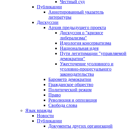
Честный суд
Публикации
Аннотированный указатель
литературы
Дискуссии
Архив предыдущего проекта
Дискуссия о "кризисе
либерализма"
Идеология консерватизма
Национальная идея
Пути легитимации "управляемой
демократии"
Ужесточение уголовного и
уголовно-процесуального
законодательства
Барометр демократии
Гражданское общество
Политический режим
Право
Революция и оппозиция
Свобода слова
Язык вражды
Новости
Публикации
Документы других организаций