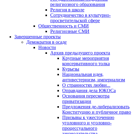
религиозного образования
Религия в школе
Сотрудничество в культурно-
просветительской сфере
Общественность и СМИ
Религиозные СМИ
Завершенные проекты
Демократия в осаде
Новости
Архив предыдущего проекта
Крупные мероприятия
консервативного толка
Курьезы
Национальная идея,
антивестернизм, империализм
О странностях любви...
Оправдания дела ЮКОСа
Основания пересмотра
приватизации
Предложения де-либерализовать
Конституцию и публичное право
Призывы к ужесточению
уголовного и уголовно-
процессуального
законодательства