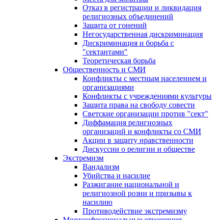
Отказ в регистрации и ликвидация
религиозных объединений
Защита от гонений
Негосударственная дискриминация
Дискриминация и борьба с
"сектантами"
Теоретическая борьба
Общественность и СМИ
Конфликты с местным населением и
организациями
Конфликты с учреждениями культуры
Защита права на свободу совести
Светские организации против "сект"
Диффамация религиозных
организаций и конфликты со СМИ
Акции в защиту нравственности
Дискуссии о религии и обществе
Экстремизм
Вандализм
Убийства и насилие
Разжигание национальной и
религиозной розни и призывы к
насилию
Противодействие экстремизму
Межконфессиональные отношения