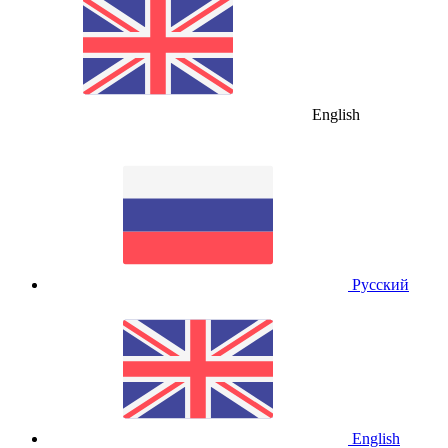
English
Русский
English