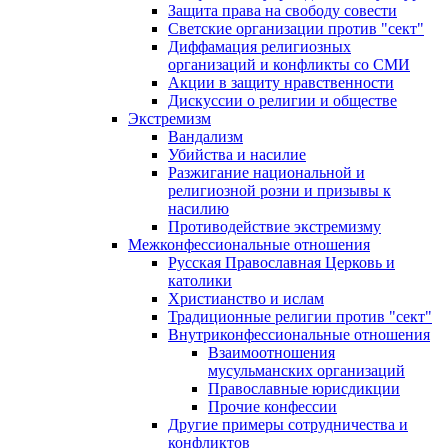
Защита права на свободу совести
Светские организации против "сект"
Диффамация религиозных
организаций и конфликты со СМИ
Акции в защиту нравственности
Дискуссии о религии и обществе
Экстремизм
Вандализм
Убийства и насилие
Разжигание национальной и
религиозной розни и призывы к
насилию
Противодействие экстремизму
Межконфессиональные отношения
Русская Православная Церковь и
католики
Христианство и ислам
Традиционные религии против "сект"
Внутриконфессиональные отношения
Взаимоотношения
мусульманских организаций
Православные юрисдикции
Прочие конфессии
Другие примеры сотрудничества и
конфликтов