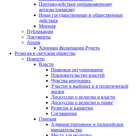
Противодействие неправомерному
антиэкстремизму
Иные государственные и общественные
действия
Мнения
Публикации
Документы
Архив
Хроники фильтрации Рунета
Религия в светском обществе
Новости
Власти
Правовое регулирование
Покровительство властей
Чувства верующих
Участие в выборах и в политической
жизни
Дискуссии о религии и власти
Дискуссии о религии и праве
Религии и карантин
Соглашения
Гонения
Административное и полицейское
вмешательство
Места для молитвы