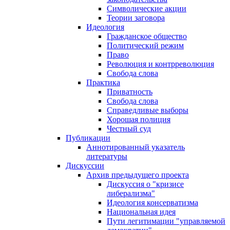
Символические акции
Теории заговора
Идеология
Гражданское общество
Политический режим
Право
Революция и контрреволюция
Свобода слова
Практика
Приватность
Свобода слова
Справедливые выборы
Хорошая полиция
Честный суд
Публикации
Аннотированный указатель
литературы
Дискуссии
Архив предыдущего проекта
Дискуссия о "кризисе
либерализма"
Идеология консерватизма
Национальная идея
Пути легитимации "управляемой