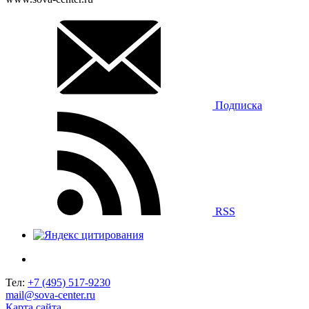
Подписка
RSS
Тел:
+7 (495) 517-9230
mail@sova-center.ru
Карта сайта