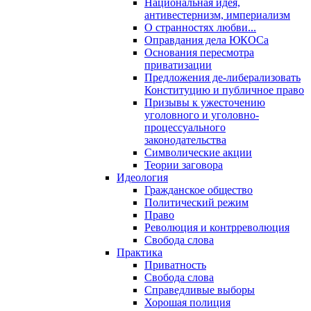
Национальная идея,
антивестернизм, империализм
О странностях любви...
Оправдания дела ЮКОСа
Основания пересмотра
приватизации
Предложения де-либерализовать
Конституцию и публичное право
Призывы к ужесточению
уголовного и уголовно-
процессуального
законодательства
Символические акции
Теории заговора
Идеология
Гражданское общество
Политический режим
Право
Революция и контрреволюция
Свобода слова
Практика
Приватность
Свобода слова
Справедливые выборы
Хорошая полиция