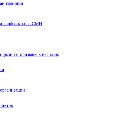
ганизациями
 и конфликты со СМИ
й розни и призывы к насилию
ки
организаций
ликтов