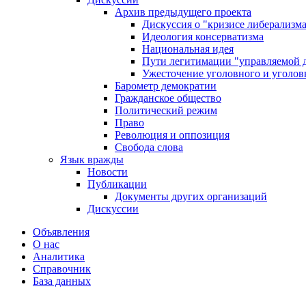
Архив предыдущего проекта
Дискуссия о "кризисе либерализм
Идеология консерватизма
Национальная идея
Пути легитимации "управляемой 
Ужесточение уголовного и уголов
Барометр демократии
Гражданское общество
Политический режим
Право
Революция и оппозиция
Свобода слова
Язык вражды
Новости
Публикации
Документы других организаций
Дискуссии
Объявления
О нас
Аналитика
Справочник
База данных