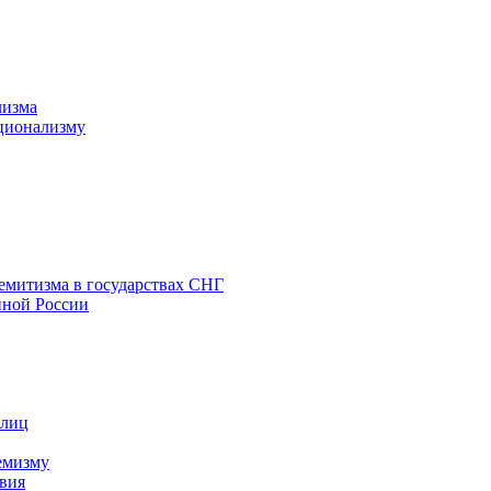
лизма
ционализму
емитизма в государствах СНГ
нной России
 лиц
емизму
вия