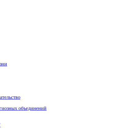
изни
ательство
игиозных объединений
"