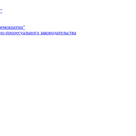
а"
демократии"
но-процесуального законодательства