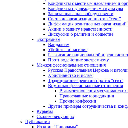
Конфликты с местным населением и ор
Конфликты с учреждениями культуры
Защита права на свободу совести
Светские организации против "сект"
Диффамация религиозных организаций
Акции в защиту нравственности
Дискуссии о религии и обществе
Экстремизм
Вандализм
Убийства и насилие
Разжигание национальной и религиозно
Противодействие экстремизму
Межконфессиональные отношения
Русская Православная Церковь и католи
Христианство и ислам
Традиционные религии против "сект"
Внутриконфессиональные отношения
Взаимоотношения мусульманских 
Православные юрисдикции
Прочие конфессии
Другие примеры сотрудничества и конф
Курьезы
Сколько верующих
Публикации
Из книг "Панорамы"