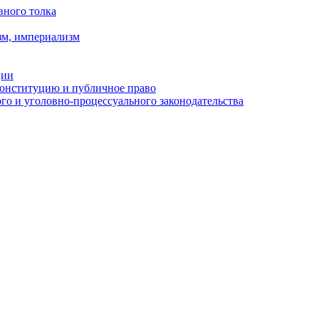
вного толка
зм, империализм
ции
Конституцию и публичное право
о и уголовно-процессуального законодательства