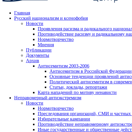
Главная
Русский национализм и ксенофобия
Новости
Проявления расизма и радикального национа
Противодействие расизму и радикальному на
Нормотворчество
Мнения
Публикации
Документы
Архив
Антисемитизм 2003-2006
Антисемитизм в Российской Федерации
Основные тенденции проявлений антис
Политический антисемитизм в совреме
Статьи, доклады, репортажи
Карта нападений по мотиву ненависти
Неправомерный антиэкстремизм
Новости
Нормотворчество
Преследования организаций, СМИ и частных
Избирательные кампании
Противодействие неправомерному антиэкстр
Иные государственные и общественные дейст