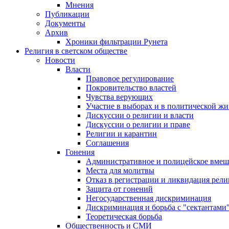
Мнения
Публикации
Документы
Архив
Хроники фильтрации Рунета
Религия в светском обществе
Новости
Власти
Правовое регулирование
Покровительство властей
Чувства верующих
Участие в выборах и в политической ж
Дискуссии о религии и власти
Дискуссии о религии и праве
Религии и карантин
Соглашения
Гонения
Административное и полицейское вмеш
Места для молитвы
Отказ в регистрации и ликвидация рел
Защита от гонений
Негосударственная дискриминация
Дискриминация и борьба с "сектантами
Теоретическая борьба
Общественность и СМИ