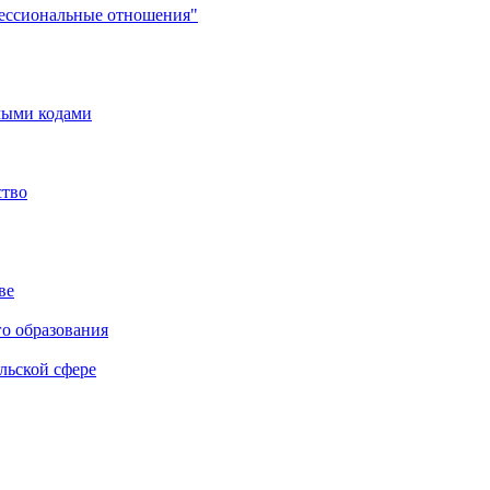
фессиональные отношения"
мыми кодами
ство
ве
го образования
льской сфере