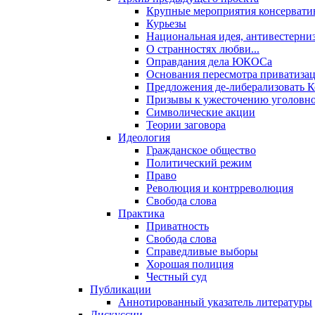
Крупные мероприятия консервати
Курьезы
Национальная идея, антивестерни
О странностях любви...
Оправдания дела ЮКОСа
Основания пересмотра приватиза
Предложения де-либерализовать 
Призывы к ужесточению уголовног
Символические акции
Теории заговора
Идеология
Гражданское общество
Политический режим
Право
Революция и контрреволюция
Свобода слова
Практика
Приватность
Свобода слова
Справедливые выборы
Хорошая полиция
Честный суд
Публикации
Аннотированный указатель литературы
Дискуссии