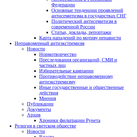
Федерации
Основные тенденции проявлений
антисемитизма в государствах СНГ
Политический антисемитизм в
современной России
Статьи, доклады, репортажи
Карта нападений по мотиву ненависти
Неправомерный антиэкстремизм
Новости
Нормотворчество
Преследования организаций, СМИ и
частных лиц
Избирательные кампании
Противодействие неправомерному
антиэкстремизму
Иные государственные и общественные
действия
Мнения
Публикации
Документы
Архив
Хроники фильтрации Рунета
Религия в светском обществе
Новости
Власти