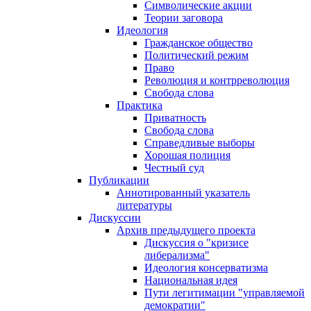
Символические акции
Теории заговора
Идеология
Гражданское общество
Политический режим
Право
Революция и контрреволюция
Свобода слова
Практика
Приватность
Свобода слова
Справедливые выборы
Хорошая полиция
Честный суд
Публикации
Аннотированный указатель
литературы
Дискуссии
Архив предыдущего проекта
Дискуссия о "кризисе
либерализма"
Идеология консерватизма
Национальная идея
Пути легитимации "управляемой
демократии"