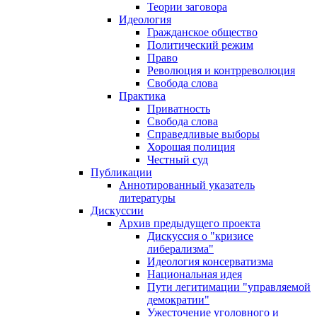
Теории заговора
Идеология
Гражданское общество
Политический режим
Право
Революция и контрреволюция
Свобода слова
Практика
Приватность
Свобода слова
Справедливые выборы
Хорошая полиция
Честный суд
Публикации
Аннотированный указатель
литературы
Дискуссии
Архив предыдущего проекта
Дискуссия о "кризисе
либерализма"
Идеология консерватизма
Национальная идея
Пути легитимации "управляемой
демократии"
Ужесточение уголовного и