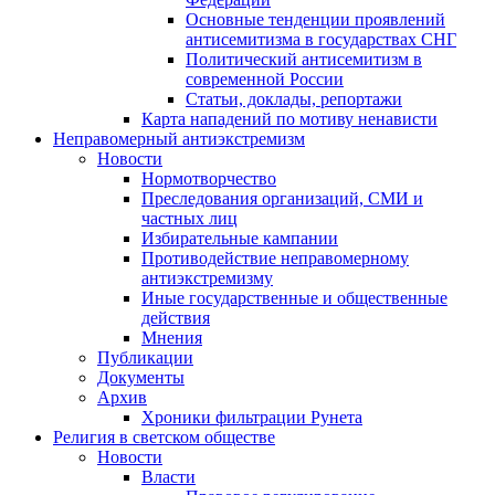
Основные тенденции проявлений
антисемитизма в государствах СНГ
Политический антисемитизм в
современной России
Статьи, доклады, репортажи
Карта нападений по мотиву ненависти
Неправомерный антиэкстремизм
Новости
Нормотворчество
Преследования организаций, СМИ и
частных лиц
Избирательные кампании
Противодействие неправомерному
антиэкстремизму
Иные государственные и общественные
действия
Мнения
Публикации
Документы
Архив
Хроники фильтрации Рунета
Религия в светском обществе
Новости
Власти