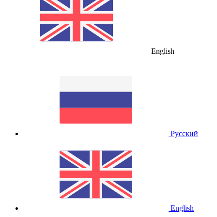
English
Русский
English