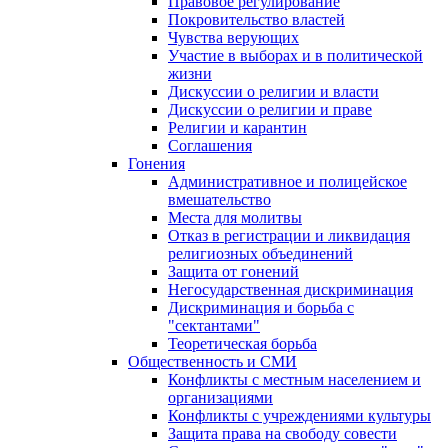
Правовое регулирование
Покровительство властей
Чувства верующих
Участие в выборах и в политической
жизни
Дискуссии о религии и власти
Дискуссии о религии и праве
Религии и карантин
Соглашения
Гонения
Административное и полицейское
вмешательство
Места для молитвы
Отказ в регистрации и ликвидация
религиозных объединений
Защита от гонений
Негосударственная дискриминация
Дискриминация и борьба с
"сектантами"
Теоретическая борьба
Общественность и СМИ
Конфликты с местным населением и
организациями
Конфликты с учреждениями культуры
Защита права на свободу совести