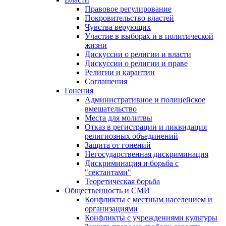
Правовое регулирование
Покровительство властей
Чувства верующих
Участие в выборах и в политической
жизни
Дискуссии о религии и власти
Дискуссии о религии и праве
Религии и карантин
Соглашения
Гонения
Административное и полицейское
вмешательство
Места для молитвы
Отказ в регистрации и ликвидация
религиозных объединений
Защита от гонений
Негосударственная дискриминация
Дискриминация и борьба с
"сектантами"
Теоретическая борьба
Общественность и СМИ
Конфликты с местным населением и
организациями
Конфликты с учреждениями культуры