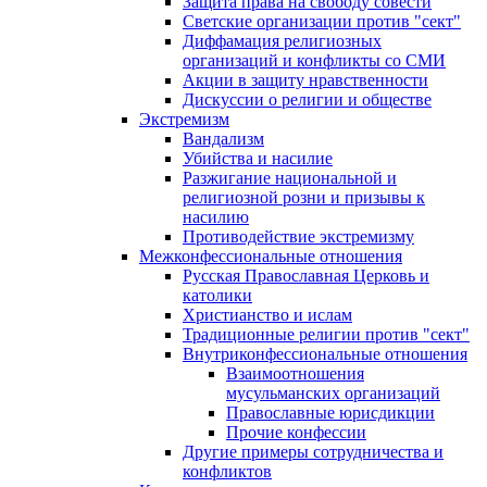
Защита права на свободу совести
Светские организации против "сект"
Диффамация религиозных
организаций и конфликты со СМИ
Акции в защиту нравственности
Дискуссии о религии и обществе
Экстремизм
Вандализм
Убийства и насилие
Разжигание национальной и
религиозной розни и призывы к
насилию
Противодействие экстремизму
Межконфессиональные отношения
Русская Православная Церковь и
католики
Христианство и ислам
Традиционные религии против "сект"
Внутриконфессиональные отношения
Взаимоотношения
мусульманских организаций
Православные юрисдикции
Прочие конфессии
Другие примеры сотрудничества и
конфликтов