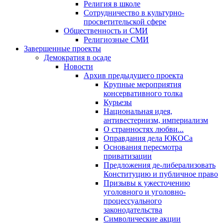
Религия в школе
Сотрудничество в культурно-
просветительской сфере
Общественность и СМИ
Религиозные СМИ
Завершенные проекты
Демократия в осаде
Новости
Архив предыдущего проекта
Крупные мероприятия
консервативного толка
Курьезы
Национальная идея,
антивестернизм, империализм
О странностях любви...
Оправдания дела ЮКОСа
Основания пересмотра
приватизации
Предложения де-либерализовать
Конституцию и публичное право
Призывы к ужесточению
уголовного и уголовно-
процессуального
законодательства
Символические акции