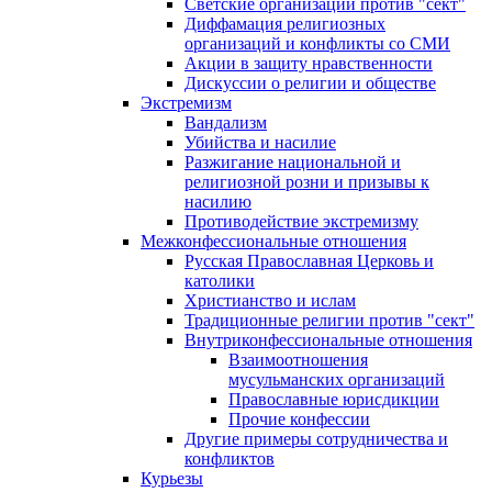
Светские организации против "сект"
Диффамация религиозных
организаций и конфликты со СМИ
Акции в защиту нравственности
Дискуссии о религии и обществе
Экстремизм
Вандализм
Убийства и насилие
Разжигание национальной и
религиозной розни и призывы к
насилию
Противодействие экстремизму
Межконфессиональные отношения
Русская Православная Церковь и
католики
Христианство и ислам
Традиционные религии против "сект"
Внутриконфессиональные отношения
Взаимоотношения
мусульманских организаций
Православные юрисдикции
Прочие конфессии
Другие примеры сотрудничества и
конфликтов
Курьезы