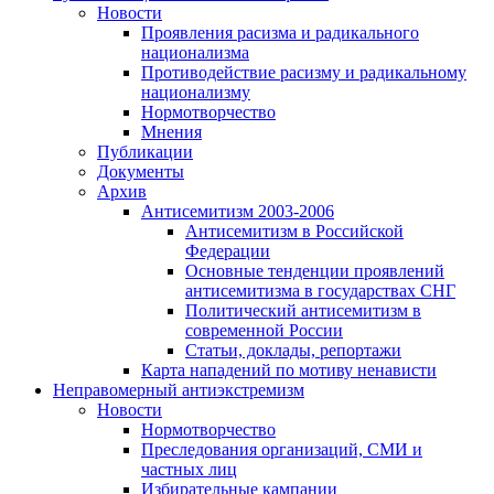
Новости
Проявления расизма и радикального
национализма
Противодействие расизму и радикальному
национализму
Нормотворчество
Мнения
Публикации
Документы
Архив
Антисемитизм 2003-2006
Антисемитизм в Российской
Федерации
Основные тенденции проявлений
антисемитизма в государствах СНГ
Политический антисемитизм в
современной России
Статьи, доклады, репортажи
Карта нападений по мотиву ненависти
Неправомерный антиэкстремизм
Новости
Нормотворчество
Преследования организаций, СМИ и
частных лиц
Избирательные кампании