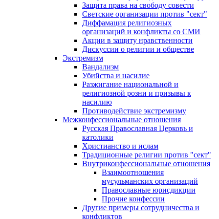
Защита права на свободу совести
Светские организации против "сект"
Диффамация религиозных
организаций и конфликты со СМИ
Акции в защиту нравственности
Дискуссии о религии и обществе
Экстремизм
Вандализм
Убийства и насилие
Разжигание национальной и
религиозной розни и призывы к
насилию
Противодействие экстремизму
Межконфессиональные отношения
Русская Православная Церковь и
католики
Христианство и ислам
Традиционные религии против "сект"
Внутриконфессиональные отношения
Взаимоотношения
мусульманских организаций
Православные юрисдикции
Прочие конфессии
Другие примеры сотрудничества и
конфликтов