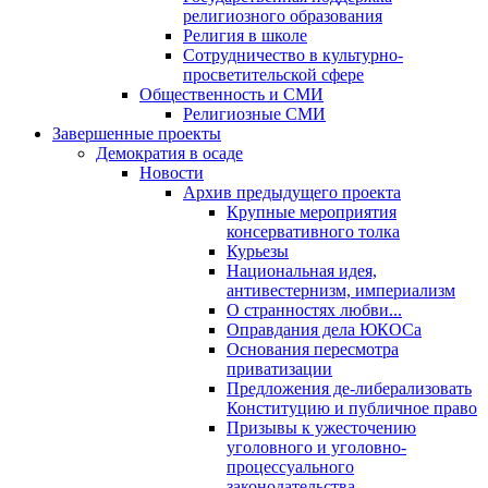
религиозного образования
Религия в школе
Сотрудничество в культурно-
просветительской сфере
Общественность и СМИ
Религиозные СМИ
Завершенные проекты
Демократия в осаде
Новости
Архив предыдущего проекта
Крупные мероприятия
консервативного толка
Курьезы
Национальная идея,
антивестернизм, империализм
О странностях любви...
Оправдания дела ЮКОСа
Основания пересмотра
приватизации
Предложения де-либерализовать
Конституцию и публичное право
Призывы к ужесточению
уголовного и уголовно-
процессуального
законодательства