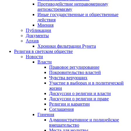
Противодействие неправомерному
антиэкстремизму
Иные государственные и общественные
действия
Мнения
Публикации
Документы
Архив
Хроники фильтрации Рунета
Религия в светском обществе
Новости
Власти
Правовое регулирование
Покровительство властей
Чувства верующих
Участие в выборах и в политической
жизни
Дискуссии о религии и власти
Дискуссии о религии и праве
Религии и карантин
Соглашения
Гонения
Административное и полицейское
вмешательство
Места для молитвы