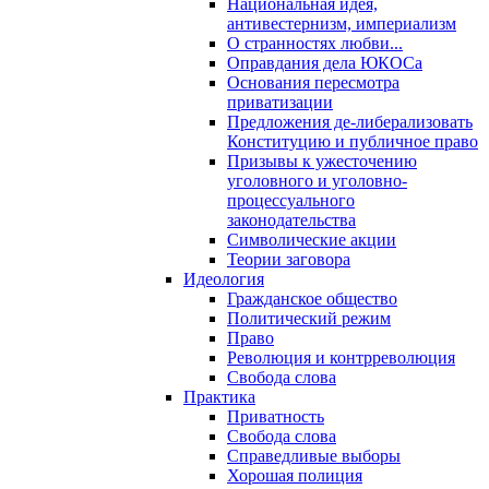
Национальная идея,
антивестернизм, империализм
О странностях любви...
Оправдания дела ЮКОСа
Основания пересмотра
приватизации
Предложения де-либерализовать
Конституцию и публичное право
Призывы к ужесточению
уголовного и уголовно-
процессуального
законодательства
Символические акции
Теории заговора
Идеология
Гражданское общество
Политический режим
Право
Революция и контрреволюция
Свобода слова
Практика
Приватность
Свобода слова
Справедливые выборы
Хорошая полиция