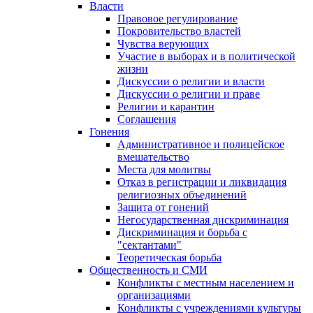
Власти
Правовое регулирование
Покровительство властей
Чувства верующих
Участие в выборах и в политической
жизни
Дискуссии о религии и власти
Дискуссии о религии и праве
Религии и карантин
Соглашения
Гонения
Административное и полицейское
вмешательство
Места для молитвы
Отказ в регистрации и ликвидация
религиозных объединений
Защита от гонений
Негосударственная дискриминация
Дискриминация и борьба с
"сектантами"
Теоретическая борьба
Общественность и СМИ
Конфликты с местным населением и
организациями
Конфликты с учреждениями культуры