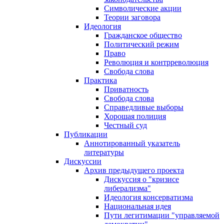
Символические акции
Теории заговора
Идеология
Гражданское общество
Политический режим
Право
Революция и контрреволюция
Свобода слова
Практика
Приватность
Свобода слова
Справедливые выборы
Хорошая полиция
Честный суд
Публикации
Аннотированный указатель
литературы
Дискуссии
Архив предыдущего проекта
Дискуссия о "кризисе
либерализма"
Идеология консерватизма
Национальная идея
Пути легитимации "управляемой