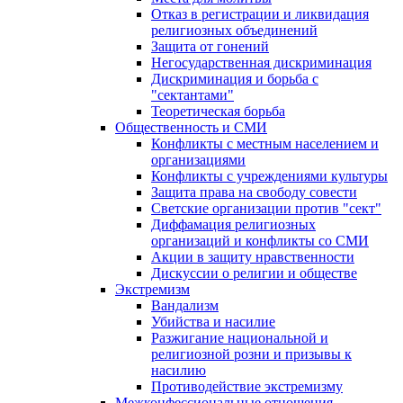
Отказ в регистрации и ликвидация
религиозных объединений
Защита от гонений
Негосударственная дискриминация
Дискриминация и борьба с
"сектантами"
Теоретическая борьба
Общественность и СМИ
Конфликты с местным населением и
организациями
Конфликты с учреждениями культуры
Защита права на свободу совести
Светские организации против "сект"
Диффамация религиозных
организаций и конфликты со СМИ
Акции в защиту нравственности
Дискуссии о религии и обществе
Экстремизм
Вандализм
Убийства и насилие
Разжигание национальной и
религиозной розни и призывы к
насилию
Противодействие экстремизму
Межконфессиональные отношения