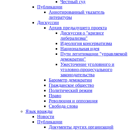
Честный суд
Публикации
Аннотированный указатель
литературы
Дискуссии
Архив предыдущего проекта
Дискуссия о "кризисе
либерализма"
Идеология консерватизма
Национальная идея
Пути легитимации "управляемой
демократии"
Ужесточение уголовного и
уголовно-процесуального
законодательства
Барометр демократии
Гражданское общество
Политический режим
Право
Революция и оппозиция
Свобода слова
Язык вражды
Новости
Публикации
Документы других организаций