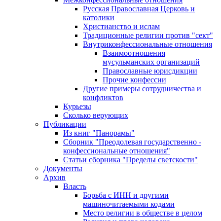
Русская Православная Церковь и
католики
Христианство и ислам
Традиционные религии против "сект"
Внутриконфессиональные отношения
Взаимоотношения
мусульманских организаций
Православные юрисдикции
Прочие конфессии
Другие примеры сотрудничества и
конфликтов
Курьезы
Сколько верующих
Публикации
Из книг "Панорамы"
Сборник "Преодолевая государственно -
конфессиональные отношения"
Статьи сборника "Пределы светскости"
Документы
Архив
Власть
Борьба с ИНН и другими
машиночитаемыми кодами
Место религии в обществе в целом