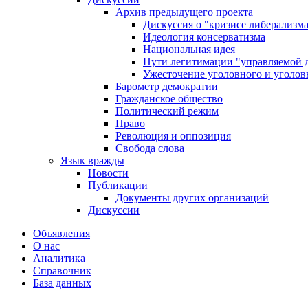
Архив предыдущего проекта
Дискуссия о "кризисе либерализм
Идеология консерватизма
Национальная идея
Пути легитимации "управляемой 
Ужесточение уголовного и уголов
Барометр демократии
Гражданское общество
Политический режим
Право
Революция и оппозиция
Свобода слова
Язык вражды
Новости
Публикации
Документы других организаций
Дискуссии
Объявления
О нас
Аналитика
Справочник
База данных