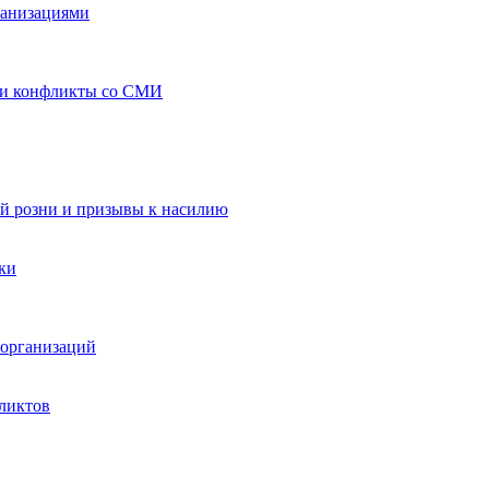
ганизациями
 и конфликты со СМИ
й розни и призывы к насилию
ки
организаций
ликтов