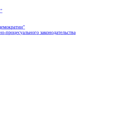
а"
демократии"
но-процесуального законодательства