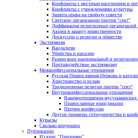
Конфликты с местным населением и ор
Конфликты с учреждениями культуры
Защита права на свободу совести
Светские организации против "сект"
Диффамация религиозных организаций
Акции в защиту нравственности
Дискуссии о религии и обществе
Экстремизм
Вандализм
Убийства и насилие
Разжигание национальной и религиозно
Противодействие экстремизму
Межконфессиональные отношения
Русская Православная Церковь и католи
Христианство и ислам
Традиционные религии против "сект"
Внутриконфессиональные отношения
Взаимоотношения мусульманских 
Православные юрисдикции
Прочие конфессии
Другие примеры сотрудничества и конф
Курьезы
Сколько верующих
Публикации
Из книг "Панорамы"