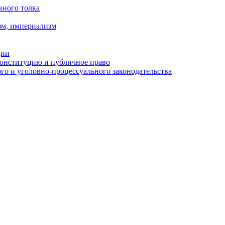
вного толка
зм, империализм
ции
Конституцию и публичное право
о и уголовно-процессуального законодательства