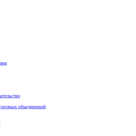
изни
ательство
игиозных объединений
"