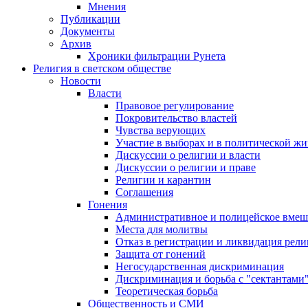
Мнения
Публикации
Документы
Архив
Хроники фильтрации Рунета
Религия в светском обществе
Новости
Власти
Правовое регулирование
Покровительство властей
Чувства верующих
Участие в выборах и в политической ж
Дискуссии о религии и власти
Дискуссии о религии и праве
Религии и карантин
Соглашения
Гонения
Административное и полицейское вмеш
Места для молитвы
Отказ в регистрации и ликвидация рел
Защита от гонений
Негосударственная дискриминация
Дискриминация и борьба с "сектантами
Теоретическая борьба
Общественность и СМИ