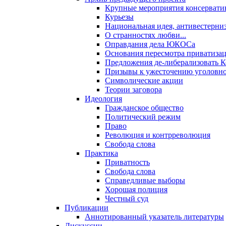
Крупные мероприятия консервати
Курьезы
Национальная идея, антивестерни
О странностях любви...
Оправдания дела ЮКОСа
Основания пересмотра приватиза
Предложения де-либерализовать 
Призывы к ужесточению уголовног
Символические акции
Теории заговора
Идеология
Гражданское общество
Политический режим
Право
Революция и контрреволюция
Свобода слова
Практика
Приватность
Свобода слова
Справедливые выборы
Хорошая полиция
Честный суд
Публикации
Аннотированный указатель литературы
Дискуссии