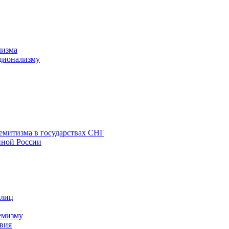
лизма
ционализму
емитизма в государствах СНГ
нной России
 лиц
емизму
вия