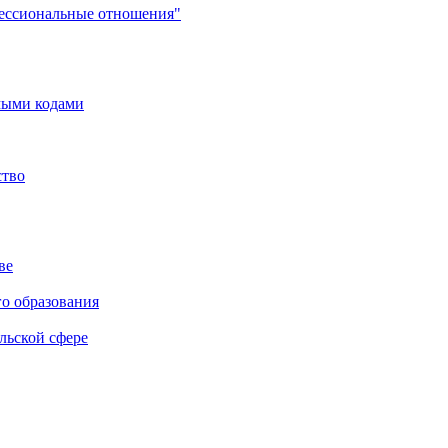
фессиональные отношения"
мыми кодами
ство
ве
го образования
льской сфере