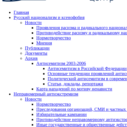
Главная
Русский национализм и ксенофобия
Новости
Проявления расизма и радикального национа
Противодействие расизму и радикальному на
Нормотворчество
Мнения
Публикации
Документы
Архив
Антисемитизм 2003-2006
Антисемитизм в Российской Федерации
Основные тенденции проявлений антис
Политический антисемитизм в совреме
Статьи, доклады, репортажи
Карта нападений по мотиву ненависти
Неправомерный антиэкстремизм
Новости
Нормотворчество
Преследования организаций, СМИ и частных
Избирательные кампании
Противодействие неправомерному антиэкстр
Иные государственные и общественные дейст