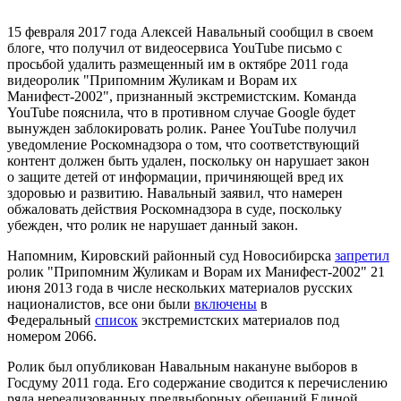
15 февраля 2017 года Алексей Навальный сообщил в своем
блоге, что
получил от видеосервиса YouTube письмо с
просьбой удалить размещенный им
в октябре 2011 года
видеоролик "Припомним Жуликам и Ворам их
Манифест-2002", признанный экстремистским. Команда
YouTube пояснила, что в противном случае Google будет
вынужден заблокировать ролик. Ранее YouTube получил
уведомление Роскомнадзора о том, что соответствующий
контент должен быть удален, поскольку он нарушает закон
о
защите детей от информации, причиняющей вред их
здоровью и развитию.
Навальный заявил, что намерен
обжаловать действия Роскомнадзора в суде, поскольку
убежден, что ролик не нарушает данный закон.
Напомним, Кировский районный суд Новосибирска
запретил
ролик "Припомним Жуликам и Ворам их Манифест-2002" 21
июня 2013 года в числе нескольких материалов русских
националистов, все они были
включены
в
Федеральный
список
экстремистских материалов под
номером 2066.
Ролик был опубликован Навальным накануне выборов в
Госдуму 2011 года. Его содержание сводится к перечислению
ряда нереализованных предвыборных обещаний Единой