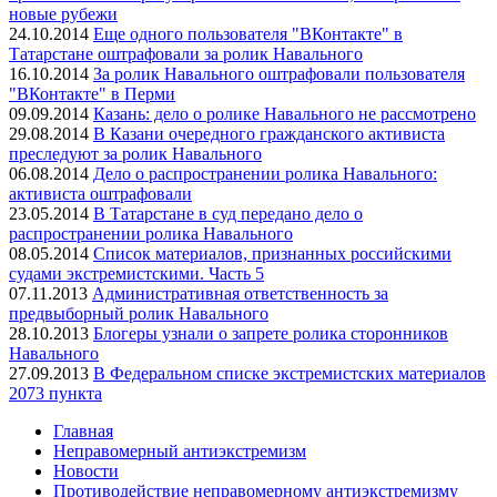
новые рубежи
24.10.2014
Еще одного пользователя "ВКонтакте" в
Татарстане оштрафовали за ролик Навального
16.10.2014
За ролик Навального оштрафовали пользователя
"ВКонтакте" в Перми
09.09.2014
Казань: дело о ролике Навального не рассмотрено
29.08.2014
В Казани очередного гражданского активиста
преследуют за ролик Навального
06.08.2014
Дело о распространении ролика Навального:
активиста оштрафовали
23.05.2014
В Татарстане в суд передано дело о
распространении ролика Навального
08.05.2014
Список материалов, признанных российскими
судами экстремистскими. Часть 5
07.11.2013
Административная ответственность за
предвыборный ролик Навального
28.10.2013
Блогеры узнали о запрете ролика сторонников
Навального
27.09.2013
В Федеральном списке экстремистских материалов
2073 пункта
Главная
Неправомерный антиэкстремизм
Новости
Противодействие неправомерному антиэкстремизму