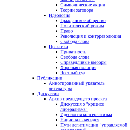
Символические акции
Теории заговора
Идеология
Гражданское общество
Политический режим
Право
Революция и контрреволюция
Свобода слова
Практика
Приватность
Свобода слова
Справедливые выборы
Хорошая полиция
Честный суд
Публикации
Аннотированный указатель
литературы
Дискуссии
Архив предыдущего проекта
Дискуссия о "кризисе
либерализма"
Идеология консерватизма
Национальная идея
Пути легитимации "управляемой