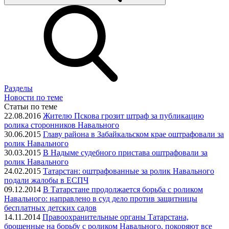
Разделы
Новости по теме
Статьи по теме
22.08.2016
Жителю Пскова грозит штраф за публикацию
ролика сторонников Навального
30.06.2015
Главу района в Забайкальском крае оштрафовали за
ролик Навального
30.03.2015
В Надыме судебного пристава оштрафовали за
ролик Навального
24.02.2015
Татарстан: оштрафованные за ролик Навального
подали жалобы в ЕСПЧ
09.12.2014
В Татарстане продолжается борьба с роликом
Навального: направлено в суд дело против защитницы
бесплатных детских садов
14.11.2014
Правоохранительные органы Татарстана,
брошенные на борьбу с роликом Навального, покоряют все