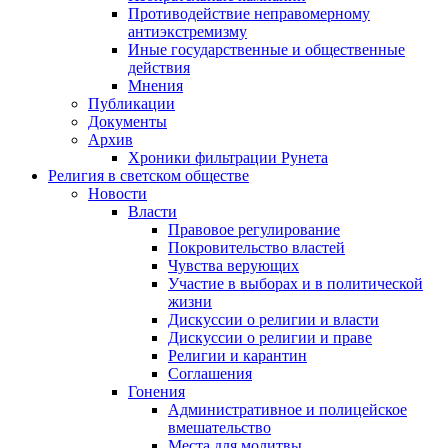
Противодействие неправомерному
антиэкстремизму
Иные государственные и общественные
действия
Мнения
Публикации
Документы
Архив
Хроники фильтрации Рунета
Религия в светском обществе
Новости
Власти
Правовое регулирование
Покровительство властей
Чувства верующих
Участие в выборах и в политической
жизни
Дискуссии о религии и власти
Дискуссии о религии и праве
Религии и карантин
Соглашения
Гонения
Административное и полицейское
вмешательство
Места для молитвы