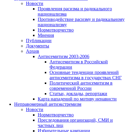
Новости
Проявления расизма и радикального
национализма
Противодействие расизму и радикальному
национализму
Нормотворчество
Мнения
Публикации
Документы
Архив
Антисемитизм 2003-2006
Антисемитизм в Российской
Федерации
Основные тенденции проявлений
антисемитизма в государствах СНГ
Политический антисемитизм в
современной России
Статьи, доклады, репортажи
Карта нападений по мотиву ненависти
Неправомерный антиэкстремизм
Новости
Нормотворчество
Преследования организаций, СМИ и
частных лиц
Избирательные кампании