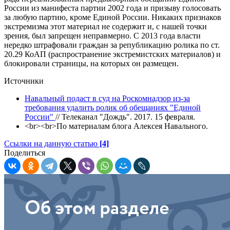
России из манифеста партии 2002 года и призыву голосовать
за любую партию, кроме Единой России. Никаких признаков
экстремизма этот материал не содержит и, с нашей точки
зрения, был запрещен неправмерно. С 2013 года власти
нередко штрафовали граждан за републикацию ролика по ст.
20.29 КоАП (распространение экстремистских материалов) и
блокировали страницы, на которых он размещен.
Источники
Навальный подаст в суд на Роскомнадзор из-за
требования удалить ролик об обещаниях "Единой
России"
// Телеканал "Дождь". 2017. 15 февраля.
<br><br>По материалам блога Алексея Навального.
Ссылки на данную статью
[4]
Поделиться