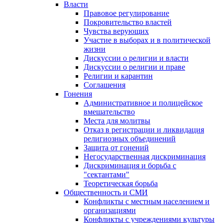
Власти
Правовое регулирование
Покровительство властей
Чувства верующих
Участие в выборах и в политической
жизни
Дискуссии о религии и власти
Дискуссии о религии и праве
Религии и карантин
Соглашения
Гонения
Административное и полицейское
вмешательство
Места для молитвы
Отказ в регистрации и ликвидация
религиозных объединений
Защита от гонений
Негосударственная дискриминация
Дискриминация и борьба с
"сектантами"
Теоретическая борьба
Общественность и СМИ
Конфликты с местным населением и
организациями
Конфликты с учреждениями культуры