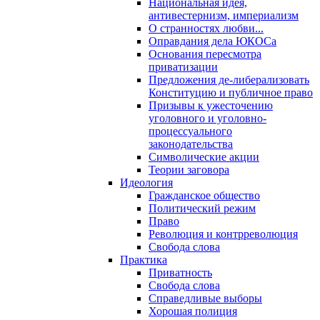
Национальная идея,
антивестернизм, империализм
О странностях любви...
Оправдания дела ЮКОСа
Основания пересмотра
приватизации
Предложения де-либерализовать
Конституцию и публичное право
Призывы к ужесточению
уголовного и уголовно-
процессуального
законодательства
Символические акции
Теории заговора
Идеология
Гражданское общество
Политический режим
Право
Революция и контрреволюция
Свобода слова
Практика
Приватность
Свобода слова
Справедливые выборы
Хорошая полиция