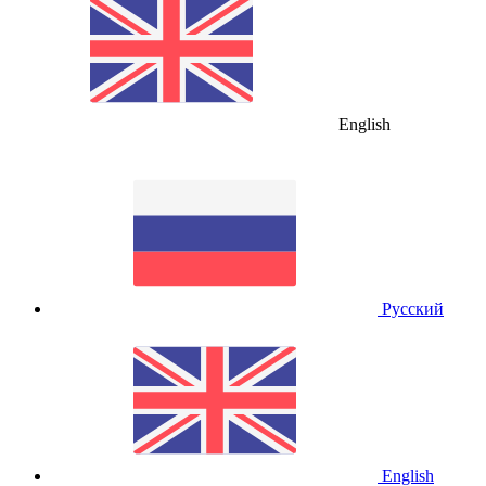
English
Русский
English