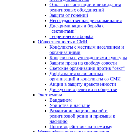
Отказ в регистрации и ликвидация
религиозных объединений
Защита от гонений
Негосударственная дискриминация
Дискриминация и борьба с
"сектантами"
Теоретическая борьба
Общественность и СМИ
Конфликты с местным населением и
организациями
Конфликты с учреждениями культуры
Защита права на свободу совести
Светские организации против "сект"
Диффамация религиозных
организаций и конфликты со СМИ
Акции в защиту нравственности
Дискуссии о религии и обществе
Экстремизм
Вандализм
Убийства и насилие
Разжигание национальной и
религиозной розни и призывы к
насилию
Противодействие экстремизму
Межконфессиональные отношения