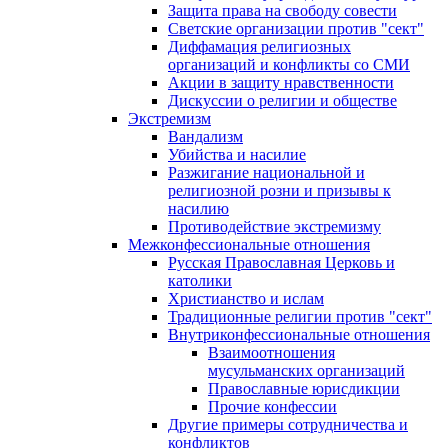
Защита права на свободу совести
Светские организации против "сект"
Диффамация религиозных
организаций и конфликты со СМИ
Акции в защиту нравственности
Дискуссии о религии и обществе
Экстремизм
Вандализм
Убийства и насилие
Разжигание национальной и
религиозной розни и призывы к
насилию
Противодействие экстремизму
Межконфессиональные отношения
Русская Православная Церковь и
католики
Христианство и ислам
Традиционные религии против "сект"
Внутриконфессиональные отношения
Взаимоотношения
мусульманских организаций
Православные юрисдикции
Прочие конфессии
Другие примеры сотрудничества и
конфликтов