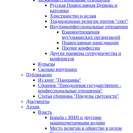
Русская Православная Церковь и
католики
Христианство и ислам
Традиционные религии против "сект"
Внутриконфессиональные отношения
Взаимоотношения
мусульманских организаций
Православные юрисдикции
Прочие конфессии
Другие примеры сотрудничества и
конфликтов
Курьезы
Сколько верующих
Публикации
Из книг "Панорамы"
Сборник "Преодолевая государственно -
конфессиональные отношения"
Статьи сборника "Пределы светскости"
Документы
Архив
Власть
Борьба с ИНН и другими
машиночитаемыми кодами
Место религии в обществе в целом