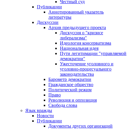
Честный суд
Публикации
Аннотированный указатель
литературы
Дискуссии
Архив предыдущего проекта
Дискуссия о "кризисе
либерализма"
Идеология консерватизма
Национальная идея
Пути легитимации "управляемой
демократии"
Ужесточение уголовного и
уголовно-процесуального
законодательства
Барометр демократии
Гражданское общество
Политический режим
Право
Революция и оппозиция
Свобода слова
Язык вражды
Новости
Публикации
Документы других организаций