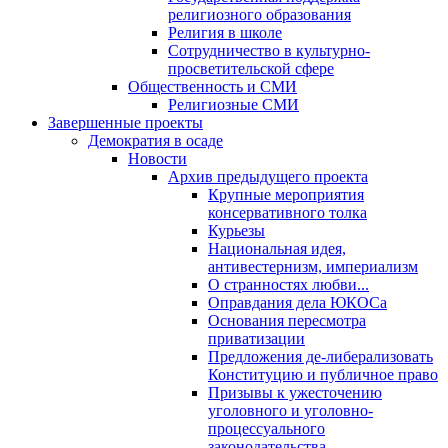
религиозного образования
Религия в школе
Сотрудничество в культурно-
просветительской сфере
Общественность и СМИ
Религиозные СМИ
Завершенные проекты
Демократия в осаде
Новости
Архив предыдущего проекта
Крупные мероприятия
консервативного толка
Курьезы
Национальная идея,
антивестернизм, империализм
О странностях любви...
Оправдания дела ЮКОСа
Основания пересмотра
приватизации
Предложения де-либерализовать
Конституцию и публичное право
Призывы к ужесточению
уголовного и уголовно-
процессуального
законодательства