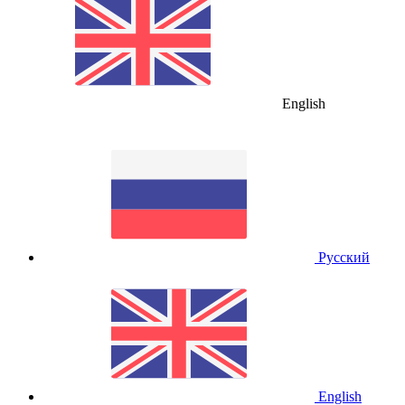
English
Русский
English