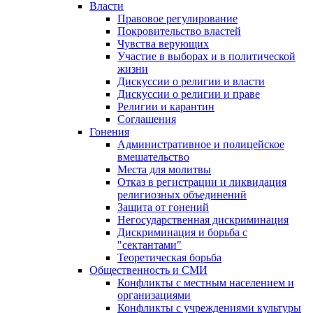
Власти
Правовое регулирование
Покровительство властей
Чувства верующих
Участие в выборах и в политической
жизни
Дискуссии о религии и власти
Дискуссии о религии и праве
Религии и карантин
Соглашения
Гонения
Административное и полицейское
вмешательство
Места для молитвы
Отказ в регистрации и ликвидация
религиозных объединений
Защита от гонений
Негосударственная дискриминация
Дискриминация и борьба с
"сектантами"
Теоретическая борьба
Общественность и СМИ
Конфликты с местным населением и
организациями
Конфликты с учреждениями культуры