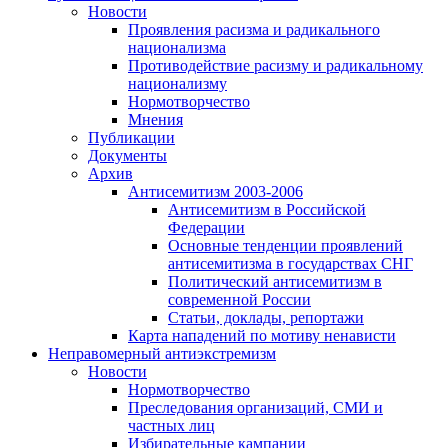
Новости
Проявления расизма и радикального
национализма
Противодействие расизму и радикальному
национализму
Нормотворчество
Мнения
Публикации
Документы
Архив
Антисемитизм 2003-2006
Антисемитизм в Российской
Федерации
Основные тенденции проявлений
антисемитизма в государствах СНГ
Политический антисемитизм в
современной России
Статьи, доклады, репортажи
Карта нападений по мотиву ненависти
Неправомерный антиэкстремизм
Новости
Нормотворчество
Преследования организаций, СМИ и
частных лиц
Избирательные кампании