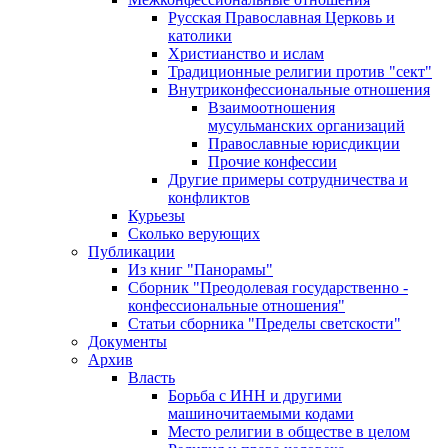
Русская Православная Церковь и
католики
Христианство и ислам
Традиционные религии против "сект"
Внутриконфессиональные отношения
Взаимоотношения
мусульманских организаций
Православные юрисдикции
Прочие конфессии
Другие примеры сотрудничества и
конфликтов
Курьезы
Сколько верующих
Публикации
Из книг "Панорамы"
Сборник "Преодолевая государственно -
конфессиональные отношения"
Статьи сборника "Пределы светскости"
Документы
Архив
Власть
Борьба с ИНН и другими
машиночитаемыми кодами
Место религии в обществе в целом