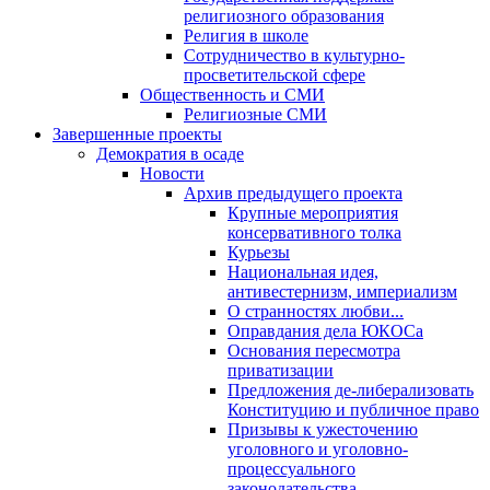
религиозного образования
Религия в школе
Сотрудничество в культурно-
просветительской сфере
Общественность и СМИ
Религиозные СМИ
Завершенные проекты
Демократия в осаде
Новости
Архив предыдущего проекта
Крупные мероприятия
консервативного толка
Курьезы
Национальная идея,
антивестернизм, империализм
О странностях любви...
Оправдания дела ЮКОСа
Основания пересмотра
приватизации
Предложения де-либерализовать
Конституцию и публичное право
Призывы к ужесточению
уголовного и уголовно-
процессуального
законодательства