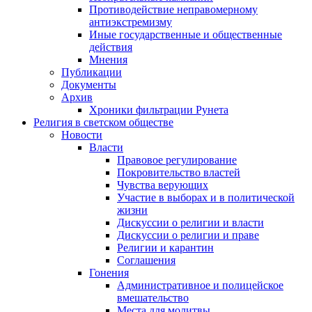
Противодействие неправомерному
антиэкстремизму
Иные государственные и общественные
действия
Мнения
Публикации
Документы
Архив
Хроники фильтрации Рунета
Религия в светском обществе
Новости
Власти
Правовое регулирование
Покровительство властей
Чувства верующих
Участие в выборах и в политической
жизни
Дискуссии о религии и власти
Дискуссии о религии и праве
Религии и карантин
Соглашения
Гонения
Административное и полицейское
вмешательство
Места для молитвы