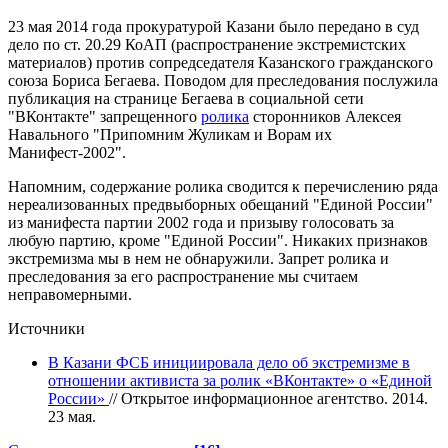
23 мая 2014 года прокуратурой Казани было передано в суд
дело по ст. 20.29 КоАП (распространение экстремистских
материалов) против сопредседателя Казанского гражданского
союза Бориса Бегаева. Поводом для преследования послужила
публикация на странице Бегаева в социальной сети
"ВКонтакте" запрещенного
ролика
сторонников Алексея
Навального "Припомним Жуликам и Ворам их
Манифест-2002".
Напомним, содержание ролика сводится к перечислению ряда
нереализованных предвыборных обещаний "Единой России"
из манифеста партии 2002 года и призыву голосовать за
любую партию, кроме "Единой России". Никаких признаков
экстремизма мы в нем не обнаружили. Запрет ролика и
преследования за его распространение мы считаем
неправомерными.
Источники
В Казани ФСБ инициировала дело об экстремизме в
отношении активиста за ролик «ВКонтакте» о «Единой
России»
// Открытое информационное агентство. 2014.
23 мая.