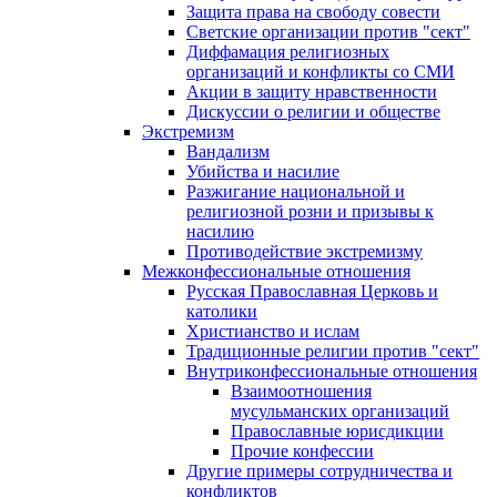
Защита права на свободу совести
Светские организации против "сект"
Диффамация религиозных
организаций и конфликты со СМИ
Акции в защиту нравственности
Дискуссии о религии и обществе
Экстремизм
Вандализм
Убийства и насилие
Разжигание национальной и
религиозной розни и призывы к
насилию
Противодействие экстремизму
Межконфессиональные отношения
Русская Православная Церковь и
католики
Христианство и ислам
Традиционные религии против "сект"
Внутриконфессиональные отношения
Взаимоотношения
мусульманских организаций
Православные юрисдикции
Прочие конфессии
Другие примеры сотрудничества и
конфликтов