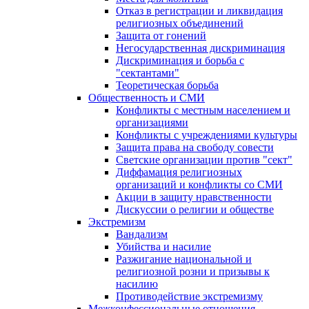
Отказ в регистрации и ликвидация
религиозных объединений
Защита от гонений
Негосударственная дискриминация
Дискриминация и борьба с
"сектантами"
Теоретическая борьба
Общественность и СМИ
Конфликты с местным населением и
организациями
Конфликты с учреждениями культуры
Защита права на свободу совести
Светские организации против "сект"
Диффамация религиозных
организаций и конфликты со СМИ
Акции в защиту нравственности
Дискуссии о религии и обществе
Экстремизм
Вандализм
Убийства и насилие
Разжигание национальной и
религиозной розни и призывы к
насилию
Противодействие экстремизму
Межконфессиональные отношения