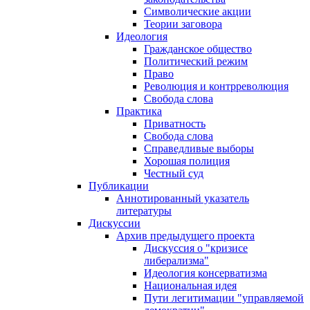
Символические акции
Теории заговора
Идеология
Гражданское общество
Политический режим
Право
Революция и контрреволюция
Свобода слова
Практика
Приватность
Свобода слова
Справедливые выборы
Хорошая полиция
Честный суд
Публикации
Аннотированный указатель
литературы
Дискуссии
Архив предыдущего проекта
Дискуссия о "кризисе
либерализма"
Идеология консерватизма
Национальная идея
Пути легитимации "управляемой