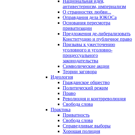
Национальная идея,
антивестернизм, империализм
О странностях любви...
Оправдания дела ЮКОСа
Основания пересмотра
приватизации
Предложения де-либерализовать
Конституцию и публичное право
Призывы к ужесточению
уголовного и уголовно-
процессуального
законодательства
Символические акции
Теории заговора
Идеология
Гражданское общество
Политический режим
Право
Революция и контрреволюция
Свобода слова
Практика
Приватность
Свобода слова
Справедливые выборы
Хорошая полиция