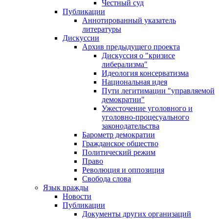
Честный суд
Публикации
Аннотированный указатель
литературы
Дискуссии
Архив предыдущего проекта
Дискуссия о "кризисе
либерализма"
Идеология консерватизма
Национальная идея
Пути легитимации "управляемой
демократии"
Ужесточение уголовного и
уголовно-процесуального
законодательства
Барометр демократии
Гражданское общество
Политический режим
Право
Революция и оппозиция
Свобода слова
Язык вражды
Новости
Публикации
Документы других организаций