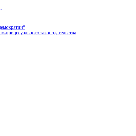
а"
демократии"
но-процесуального законодательства