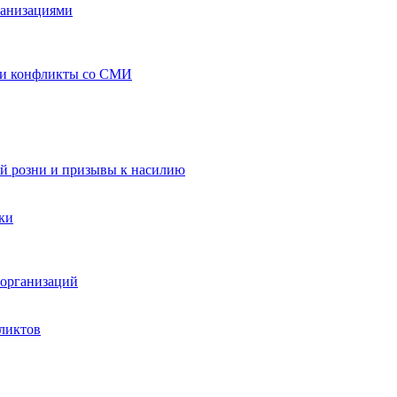
ганизациями
 и конфликты со СМИ
й розни и призывы к насилию
ки
организаций
ликтов