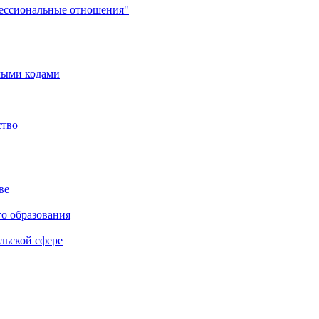
фессиональные отношения"
мыми кодами
ство
ве
го образования
льской сфере