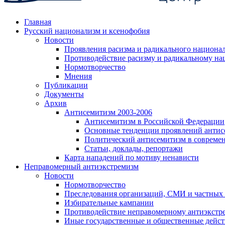
Главная
Русский национализм и ксенофобия
Новости
Проявления расизма и радикального национа
Противодействие расизму и радикальному на
Нормотворчество
Мнения
Публикации
Документы
Архив
Антисемитизм 2003-2006
Антисемитизм в Российской Федерации
Основные тенденции проявлений антис
Политический антисемитизм в совреме
Статьи, доклады, репортажи
Карта нападений по мотиву ненависти
Неправомерный антиэкстремизм
Новости
Нормотворчество
Преследования организаций, СМИ и частных
Избирательные кампании
Противодействие неправомерному антиэкстр
Иные государственные и общественные дейст