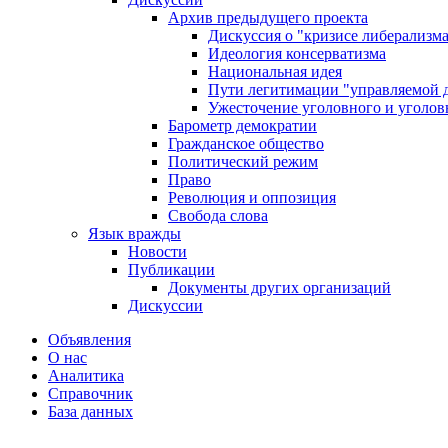
Архив предыдущего проекта
Дискуссия о "кризисе либерализм
Идеология консерватизма
Национальная идея
Пути легитимации "управляемой 
Ужесточение уголовного и уголов
Барометр демократии
Гражданское общество
Политический режим
Право
Революция и оппозиция
Свобода слова
Язык вражды
Новости
Публикации
Документы других организаций
Дискуссии
Объявления
О нас
Аналитика
Справочник
База данных