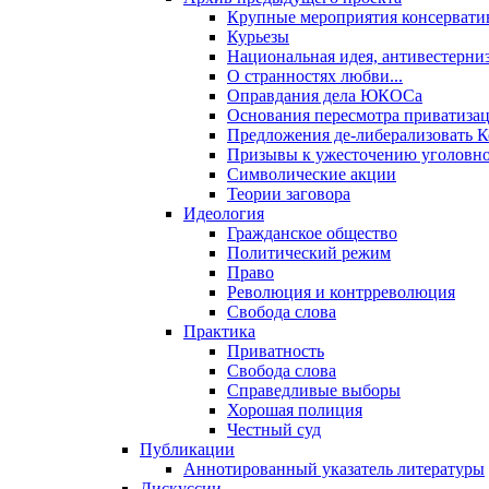
Крупные мероприятия консервати
Курьезы
Национальная идея, антивестерни
О странностях любви...
Оправдания дела ЮКОСа
Основания пересмотра приватиза
Предложения де-либерализовать 
Призывы к ужесточению уголовног
Символические акции
Теории заговора
Идеология
Гражданское общество
Политический режим
Право
Революция и контрреволюция
Свобода слова
Практика
Приватность
Свобода слова
Справедливые выборы
Хорошая полиция
Честный суд
Публикации
Аннотированный указатель литературы
Дискуссии