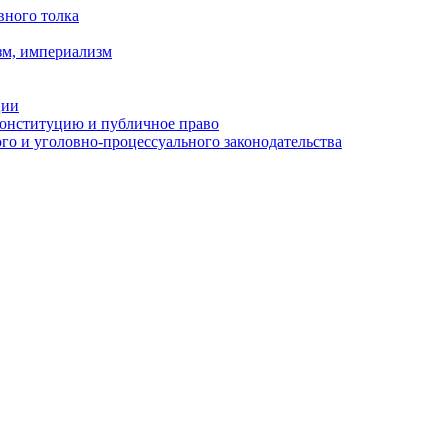
вного толка
зм, империализм
ции
Конституцию и публичное право
о и уголовно-процессуального законодательства