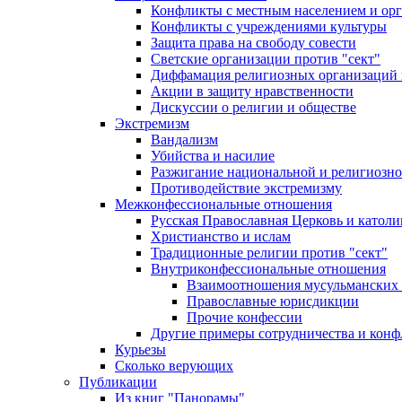
Конфликты с местным населением и ор
Конфликты с учреждениями культуры
Защита права на свободу совести
Светские организации против "сект"
Диффамация религиозных организаций
Акции в защиту нравственности
Дискуссии о религии и обществе
Экстремизм
Вандализм
Убийства и насилие
Разжигание национальной и религиозно
Противодействие экстремизму
Межконфессиональные отношения
Русская Православная Церковь и католи
Христианство и ислам
Традиционные религии против "сект"
Внутриконфессиональные отношения
Взаимоотношения мусульманских 
Православные юрисдикции
Прочие конфессии
Другие примеры сотрудничества и конф
Курьезы
Сколько верующих
Публикации
Из книг "Панорамы"