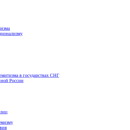
лизма
ционализму
емитизма в государствах СНГ
нной России
 лиц
емизму
вия