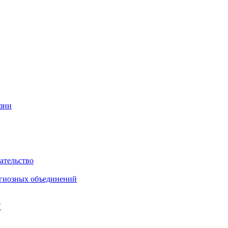
изни
ательство
игиозных объединений
"