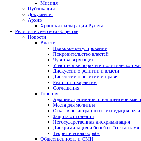
Мнения
Публикации
Документы
Архив
Хроники фильтрации Рунета
Религия в светском обществе
Новости
Власти
Правовое регулирование
Покровительство властей
Чувства верующих
Участие в выборах и в политической ж
Дискуссии о религии и власти
Дискуссии о религии и праве
Религии и карантин
Соглашения
Гонения
Административное и полицейское вмеш
Места для молитвы
Отказ в регистрации и ликвидация рел
Защита от гонений
Негосударственная дискриминация
Дискриминация и борьба с "сектантами
Теоретическая борьба
Общественность и СМИ