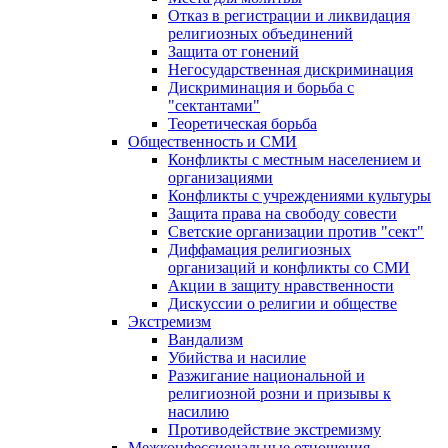
Отказ в регистрации и ликвидация
религиозных объединений
Защита от гонений
Негосударственная дискриминация
Дискриминация и борьба с
"сектантами"
Теоретическая борьба
Общественность и СМИ
Конфликты с местным населением и
организациями
Конфликты с учреждениями культуры
Защита права на свободу совести
Светские организации против "сект"
Диффамация религиозных
организаций и конфликты со СМИ
Акции в защиту нравственности
Дискуссии о религии и обществе
Экстремизм
Вандализм
Убийства и насилие
Разжигание национальной и
религиозной розни и призывы к
насилию
Противодействие экстремизму
Межконфессиональные отношения