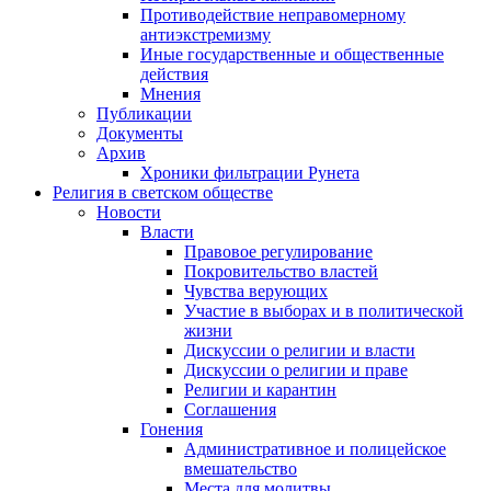
Противодействие неправомерному
антиэкстремизму
Иные государственные и общественные
действия
Мнения
Публикации
Документы
Архив
Хроники фильтрации Рунета
Религия в светском обществе
Новости
Власти
Правовое регулирование
Покровительство властей
Чувства верующих
Участие в выборах и в политической
жизни
Дискуссии о религии и власти
Дискуссии о религии и праве
Религии и карантин
Соглашения
Гонения
Административное и полицейское
вмешательство
Места для молитвы