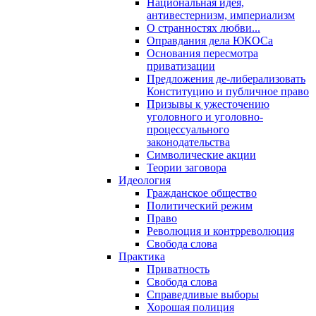
Национальная идея,
антивестернизм, империализм
О странностях любви...
Оправдания дела ЮКОСа
Основания пересмотра
приватизации
Предложения де-либерализовать
Конституцию и публичное право
Призывы к ужесточению
уголовного и уголовно-
процессуального
законодательства
Символические акции
Теории заговора
Идеология
Гражданское общество
Политический режим
Право
Революция и контрреволюция
Свобода слова
Практика
Приватность
Свобода слова
Справедливые выборы
Хорошая полиция