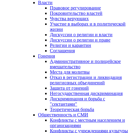
Власти
Правовое регулирование
Покровительство властей
Чувства верующих
Участие в выборах и в политической
жизни
Дискуссии о религии и власти
Дискуссии о религии и праве
Религии и карантин
Соглашения
Гонения
Административное и полицейское
вмешательство
Места для молитвы
Отказ в регистрации и ликвидация
религиозных объединений
Защита от гонений
Негосударственная дискриминация
Дискриминация и борьба с
"сектантами"
Теоретическая борьба
Общественность и СМИ
Конфликты с местным населением и
организациями
Конфликты с учреждениями культуры