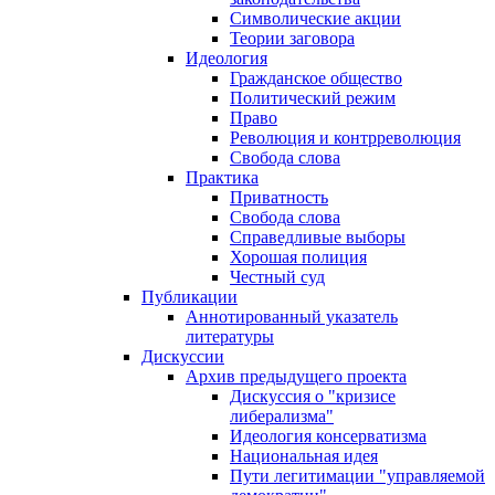
Символические акции
Теории заговора
Идеология
Гражданское общество
Политический режим
Право
Революция и контрреволюция
Свобода слова
Практика
Приватность
Свобода слова
Справедливые выборы
Хорошая полиция
Честный суд
Публикации
Аннотированный указатель
литературы
Дискуссии
Архив предыдущего проекта
Дискуссия о "кризисе
либерализма"
Идеология консерватизма
Национальная идея
Пути легитимации "управляемой