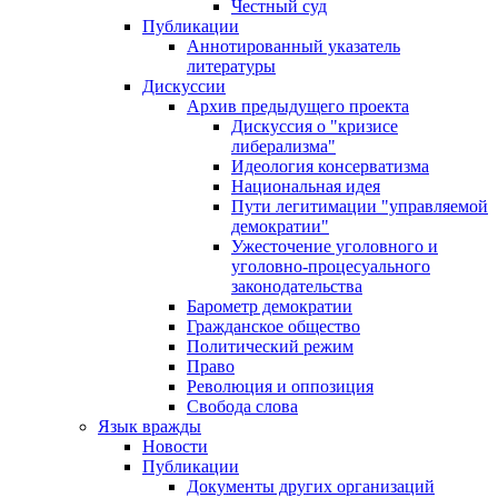
Честный суд
Публикации
Аннотированный указатель
литературы
Дискуссии
Архив предыдущего проекта
Дискуссия о "кризисе
либерализма"
Идеология консерватизма
Национальная идея
Пути легитимации "управляемой
демократии"
Ужесточение уголовного и
уголовно-процесуального
законодательства
Барометр демократии
Гражданское общество
Политический режим
Право
Революция и оппозиция
Свобода слова
Язык вражды
Новости
Публикации
Документы других организаций