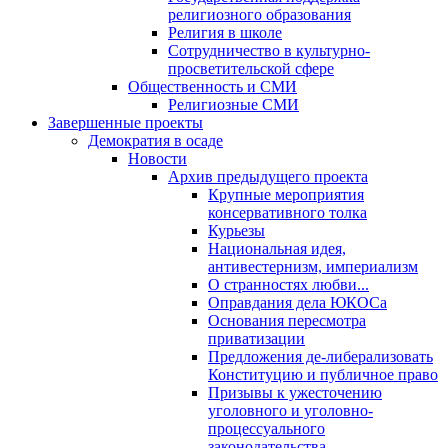
религиозного образования
Религия в школе
Сотрудничество в культурно-
просветительской сфере
Общественность и СМИ
Религиозные СМИ
Завершенные проекты
Демократия в осаде
Новости
Архив предыдущего проекта
Крупные мероприятия
консервативного толка
Курьезы
Национальная идея,
антивестернизм, империализм
О странностях любви...
Оправдания дела ЮКОСа
Основания пересмотра
приватизации
Предложения де-либерализовать
Конституцию и публичное право
Призывы к ужесточению
уголовного и уголовно-
процессуального
законодательства