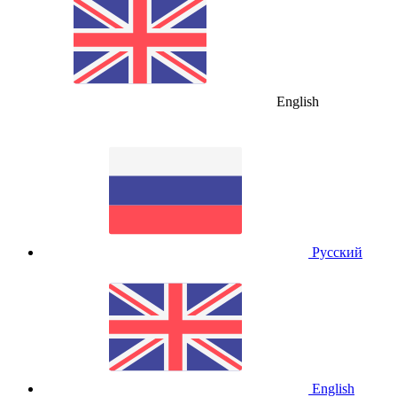
English
Русский
English