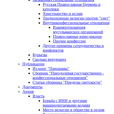
Русская Православная Церковь и
католики
Христианство и ислам
Традиционные религии против "сект"
Внутриконфессиональные отношения
Взаимоотношения
мусульманских организаций
Православные юрисдикции
Прочие конфессии
Другие примеры сотрудничества и
конфликтов
Курьезы
Сколько верующих
Публикации
Из книг "Панорамы"
Сборник "Преодолевая государственно -
конфессиональные отношения"
Статьи сборника "Пределы светскости"
Документы
Архив
Власть
Борьба с ИНН и другими
машиночитаемыми кодами
Место религии в обществе в целом