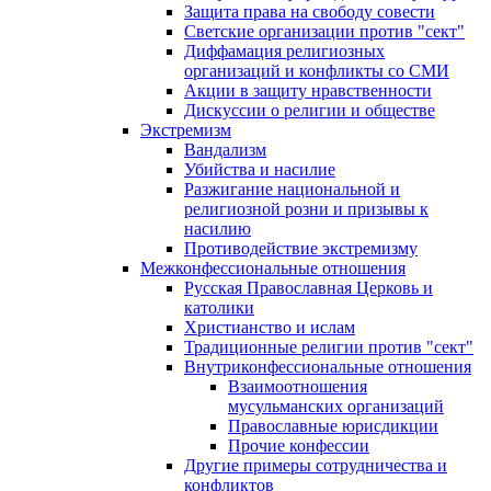
Защита права на свободу совести
Светские организации против "сект"
Диффамация религиозных
организаций и конфликты со СМИ
Акции в защиту нравственности
Дискуссии о религии и обществе
Экстремизм
Вандализм
Убийства и насилие
Разжигание национальной и
религиозной розни и призывы к
насилию
Противодействие экстремизму
Межконфессиональные отношения
Русская Православная Церковь и
католики
Христианство и ислам
Традиционные религии против "сект"
Внутриконфессиональные отношения
Взаимоотношения
мусульманских организаций
Православные юрисдикции
Прочие конфессии
Другие примеры сотрудничества и
конфликтов