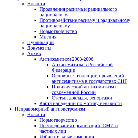
Новости
Проявления расизма и радикального
национализма
Противодействие расизму и радикальному
национализму
Нормотворчество
Мнения
Публикации
Документы
Архив
Антисемитизм 2003-2006
Антисемитизм в Российской
Федерации
Основные тенденции проявлений
антисемитизма в государствах СНГ
Политический антисемитизм в
современной России
Статьи, доклады, репортажи
Карта нападений по мотиву ненависти
Неправомерный антиэкстремизм
Новости
Нормотворчество
Преследования организаций, СМИ и
частных лиц
Избирательные кампании