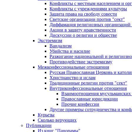
Конфликты с местным населением и ор
Конфликты с учреждениями культуры
Защита права на свободу совести
Светские организации против "сект"
Диффамация религиозных организаций
Акции в защиту нравственности
Дискуссии о религии и обществе
Экстремизм
Вандализм
Убийства и насилие
Разжигание национальной и религиозно
Противодействие экстремизму
Межконфессиональные отношения
Русская Православная Церковь и католи
Христианство и ислам
Традиционные религии против "сект"
Внутриконфессиональные отношения
Взаимоотношения мусульманских 
Православные юрисдикции
Прочие конфессии
Другие примеры сотрудничества и конф
Курьезы
Сколько верующих
Публикации
Из книг "Панорамы"