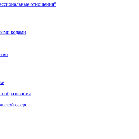
фессиональные отношения"
мыми кодами
ство
ве
го образования
льской сфере