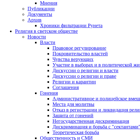
Мнения
Публикации
Документы
Архив
Хроники фильтрации Рунета
Религия в светском обществе
Новости
Власти
Правовое регулирование
Покровительство властей
Чувства верующих
Участие в выборах и в политической ж
Дискуссии о религии и власти
Дискуссии о религии и праве
Религии и карантин
Соглашения
Гонения
Административное и полицейское вмеш
Места для молитвы
Отказ в регистрации и ликвидация рел
Защита от гонений
Негосударственная дискриминация
Дискриминация и борьба с "сектантами
Теоретическая борьба
Общественность и СМИ