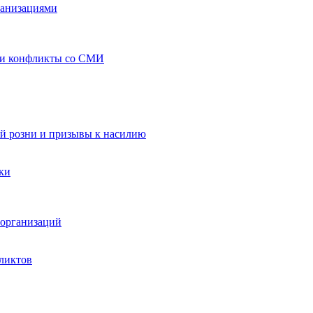
ганизациями
 и конфликты со СМИ
й розни и призывы к насилию
ки
организаций
ликтов