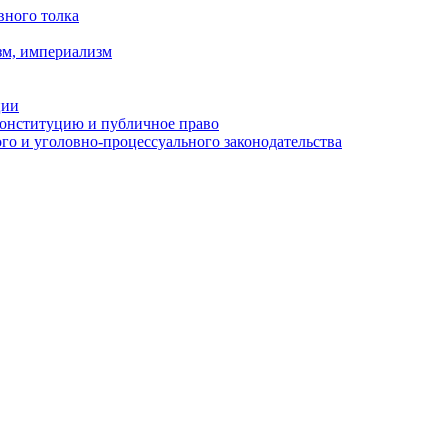
вного толка
зм, империализм
ции
Конституцию и публичное право
о и уголовно-процессуального законодательства