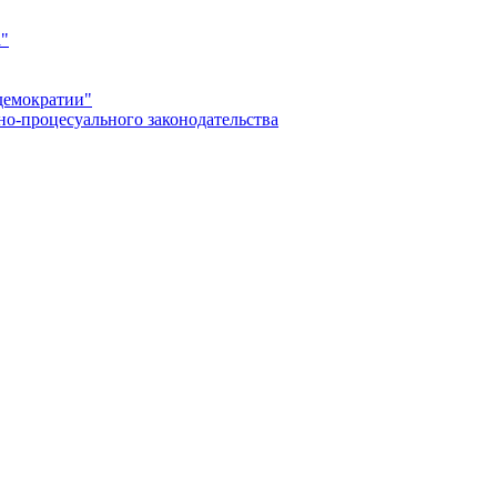
а"
демократии"
но-процесуального законодательства