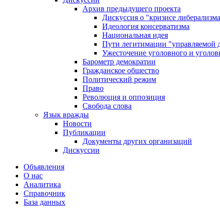
Архив предыдущего проекта
Дискуссия о "кризисе либерализм
Идеология консерватизма
Национальная идея
Пути легитимации "управляемой 
Ужесточение уголовного и уголов
Барометр демократии
Гражданское общество
Политический режим
Право
Революция и оппозиция
Свобода слова
Язык вражды
Новости
Публикации
Документы других организаций
Дискуссии
Объявления
О нас
Аналитика
Справочник
База данных