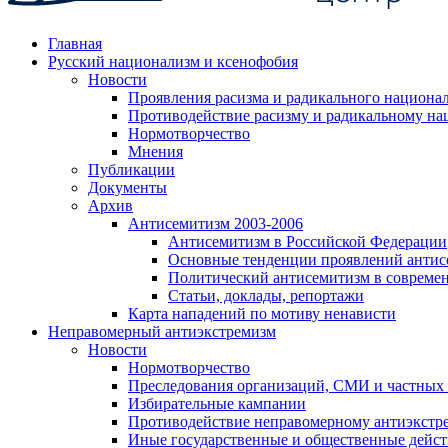
Главная
Русский национализм и ксенофобия
Новости
Проявления расизма и радикального национа
Противодействие расизму и радикальному на
Нормотворчество
Мнения
Публикации
Документы
Архив
Антисемитизм 2003-2006
Антисемитизм в Российской Федерации
Основные тенденции проявлений антис
Политический антисемитизм в совреме
Статьи, доклады, репортажи
Карта нападений по мотиву ненависти
Неправомерный антиэкстремизм
Новости
Нормотворчество
Преследования организаций, СМИ и частных
Избирательные кампании
Противодействие неправомерному антиэкстр
Иные государственные и общественные дейст