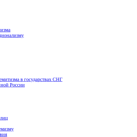
лизма
ционализму
емитизма в государствах СНГ
нной России
 лиц
емизму
вия