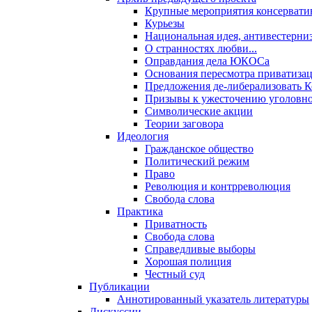
Крупные мероприятия консервати
Курьезы
Национальная идея, антивестерни
О странностях любви...
Оправдания дела ЮКОСа
Основания пересмотра приватиза
Предложения де-либерализовать 
Призывы к ужесточению уголовног
Символические акции
Теории заговора
Идеология
Гражданское общество
Политический режим
Право
Революция и контрреволюция
Свобода слова
Практика
Приватность
Свобода слова
Справедливые выборы
Хорошая полиция
Честный суд
Публикации
Аннотированный указатель литературы
Дискуссии