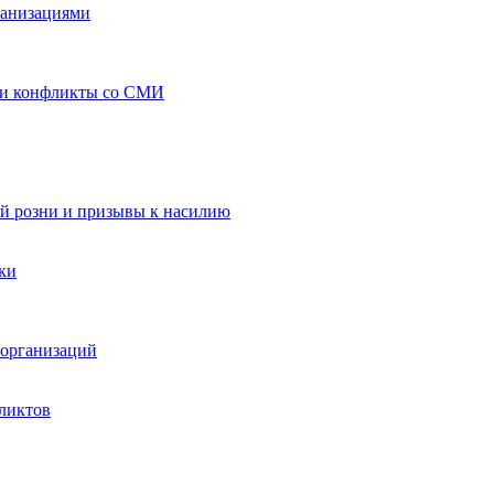
ганизациями
 и конфликты со СМИ
й розни и призывы к насилию
ки
организаций
ликтов