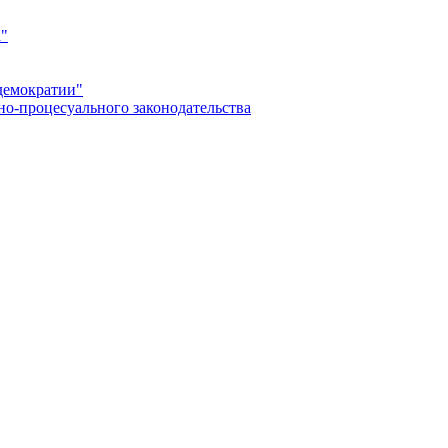
а"
демократии"
но-процесуального законодательства