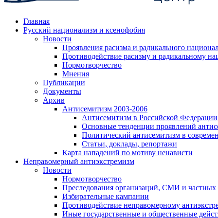
Главная
Русский национализм и ксенофобия
Новости
Проявления расизма и радикального национа
Противодействие расизму и радикальному на
Нормотворчество
Мнения
Публикации
Документы
Архив
Антисемитизм 2003-2006
Антисемитизм в Российской Федерации
Основные тенденции проявлений антис
Политический антисемитизм в совреме
Статьи, доклады, репортажи
Карта нападений по мотиву ненависти
Неправомерный антиэкстремизм
Новости
Нормотворчество
Преследования организаций, СМИ и частных
Избирательные кампании
Противодействие неправомерному антиэкстр
Иные государственные и общественные дейст