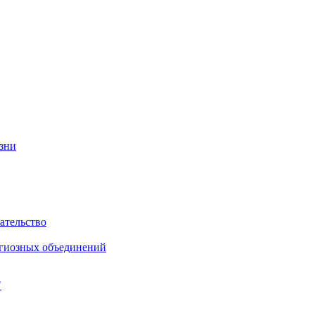
изни
ательство
игиозных объединений
"