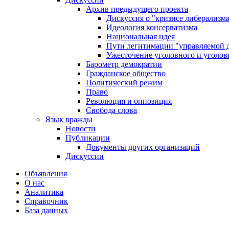
Архив предыдущего проекта
Дискуссия о "кризисе либерализм
Идеология консерватизма
Национальная идея
Пути легитимации "управляемой 
Ужесточение уголовного и уголов
Барометр демократии
Гражданское общество
Политический режим
Право
Революция и оппозиция
Свобода слова
Язык вражды
Новости
Публикации
Документы других организаций
Дискуссии
Объявления
О нас
Аналитика
Справочник
База данных