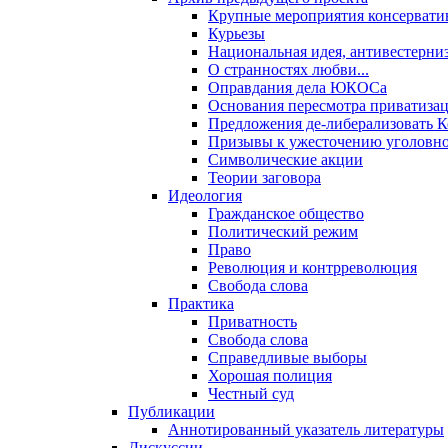
Крупные мероприятия консервати
Курьезы
Национальная идея, антивестерни
О странностях любви...
Оправдания дела ЮКОСа
Основания пересмотра приватиза
Предложения де-либерализовать 
Призывы к ужесточению уголовног
Символические акции
Теории заговора
Идеология
Гражданское общество
Политический режим
Право
Революция и контрреволюция
Свобода слова
Практика
Приватность
Свобода слова
Справедливые выборы
Хорошая полиция
Честный суд
Публикации
Аннотированный указатель литературы
Дискуссии