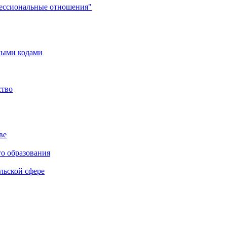
фессиональные отношения"
мыми кодами
ство
ве
го образования
льской сфере