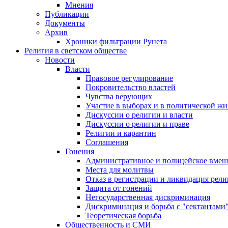
Мнения
Публикации
Документы
Архив
Хроники фильтрации Рунета
Религия в светском обществе
Новости
Власти
Правовое регулирование
Покровительство властей
Чувства верующих
Участие в выборах и в политической ж
Дискуссии о религии и власти
Дискуссии о религии и праве
Религии и карантин
Соглашения
Гонения
Административное и полицейское вмеш
Места для молитвы
Отказ в регистрации и ликвидация рел
Защита от гонений
Негосударственная дискриминация
Дискриминация и борьба с "сектантами
Теоретическая борьба
Общественность и СМИ