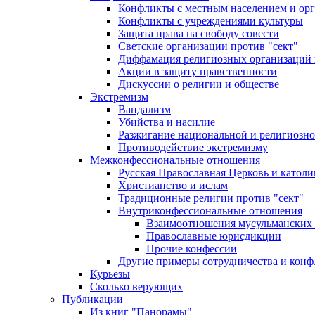
Конфликты с местным населением и ор
Конфликты с учреждениями культуры
Защита права на свободу совести
Светские организации против "сект"
Диффамация религиозных организаций
Акции в защиту нравственности
Дискуссии о религии и обществе
Экстремизм
Вандализм
Убийства и насилие
Разжигание национальной и религиозно
Противодействие экстремизму
Межконфессиональные отношения
Русская Православная Церковь и католи
Христианство и ислам
Традиционные религии против "сект"
Внутриконфессиональные отношения
Взаимоотношения мусульманских 
Православные юрисдикции
Прочие конфессии
Другие примеры сотрудничества и конф
Курьезы
Сколько верующих
Публикации
Из книг "Панорамы"