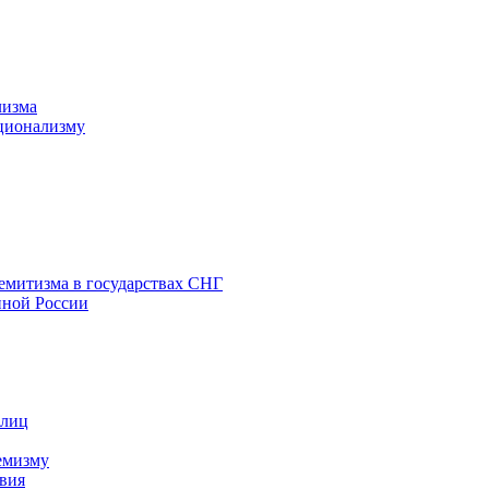
лизма
ционализму
емитизма в государствах СНГ
нной России
 лиц
емизму
вия