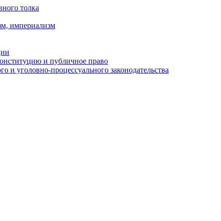
вного толка
зм, империализм
ции
Конституцию и публичное право
о и уголовно-процессуального законодательства