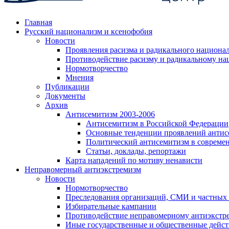
Главная
Русский национализм и ксенофобия
Новости
Проявления расизма и радикального национа
Противодействие расизму и радикальному на
Нормотворчество
Мнения
Публикации
Документы
Архив
Антисемитизм 2003-2006
Антисемитизм в Российской Федерации
Основные тенденции проявлений антис
Политический антисемитизм в совреме
Статьи, доклады, репортажи
Карта нападений по мотиву ненависти
Неправомерный антиэкстремизм
Новости
Нормотворчество
Преследования организаций, СМИ и частных
Избирательные кампании
Противодействие неправомерному антиэкстр
Иные государственные и общественные дейст