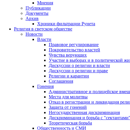
Мнения
Публикации
Документы
Архив
Хроники фильтрации Рунета
Религия в светском обществе
Новости
Власти
Правовое регулирование
Покровительство властей
Чувства верующих
Участие в выборах и в политической ж
Дискуссии о религии и власти
Дискуссии о религии и праве
Религии и карантин
Соглашения
Гонения
Административное и полицейское вмеш
Места для молитвы
Отказ в регистрации и ликвидация рел
Защита от гонений
Негосударственная дискриминация
Дискриминация и борьба с "сектантами
Теоретическая борьба
Общественность и СМИ