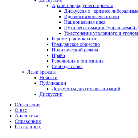
Архив предыдущего проекта
Дискуссия о "кризисе либерализм
Идеология консерватизма
Национальная идея
Пути легитимации "управляемой 
Ужесточение уголовного и уголов
Барометр демократии
Гражданское общество
Политический режим
Право
Революция и оппозиция
Свобода слова
Язык вражды
Новости
Публикации
Документы других организаций
Дискуссии
Объявления
О нас
Аналитика
Справочник
База данных