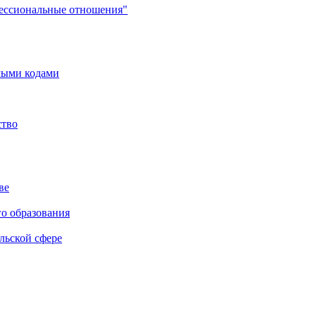
фессиональные отношения"
мыми кодами
ство
ве
го образования
льской сфере