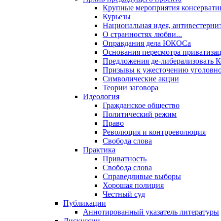
Крупные мероприятия консервати
Курьезы
Национальная идея, антивестерни
О странностях любви...
Оправдания дела ЮКОСа
Основания пересмотра приватиза
Предложения де-либерализовать 
Призывы к ужесточению уголовног
Символические акции
Теории заговора
Идеология
Гражданское общество
Политический режим
Право
Революция и контрреволюция
Свобода слова
Практика
Приватность
Свобода слова
Справедливые выборы
Хорошая полиция
Честный суд
Публикации
Аннотированный указатель литературы
Дискуссии