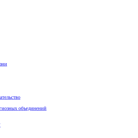
изни
ательство
игиозных объединений
"