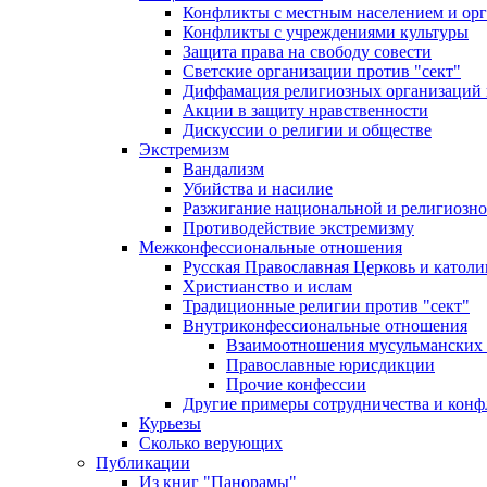
Конфликты с местным населением и ор
Конфликты с учреждениями культуры
Защита права на свободу совести
Светские организации против "сект"
Диффамация религиозных организаций
Акции в защиту нравственности
Дискуссии о религии и обществе
Экстремизм
Вандализм
Убийства и насилие
Разжигание национальной и религиозно
Противодействие экстремизму
Межконфессиональные отношения
Русская Православная Церковь и католи
Христианство и ислам
Традиционные религии против "сект"
Внутриконфессиональные отношения
Взаимоотношения мусульманских 
Православные юрисдикции
Прочие конфессии
Другие примеры сотрудничества и конф
Курьезы
Сколько верующих
Публикации
Из книг "Панорамы"