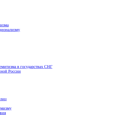
лизма
ционализму
емитизма в государствах СНГ
нной России
 лиц
емизму
вия