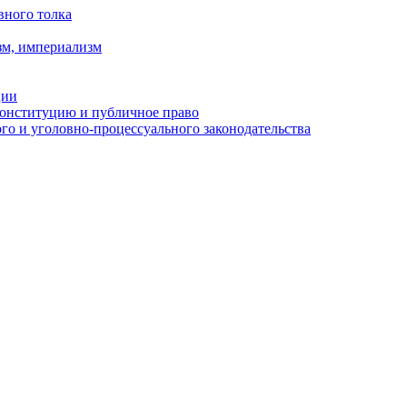
вного толка
зм, империализм
ции
Конституцию и публичное право
о и уголовно-процессуального законодательства