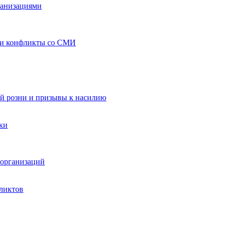
ганизациями
 и конфликты со СМИ
й розни и призывы к насилию
ки
организаций
ликтов