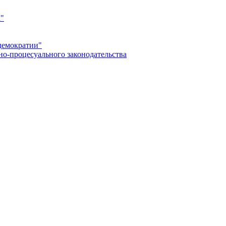
а"
демократии"
но-процесуального законодательства