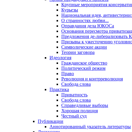
Крупные мероприятия консервати
Курьезы
Национальная идея, антивестерни
О странностях любви...
Оправдания дела ЮКОСа
Основания пересмотра приватиза
Предложения де-либерализовать 
Призывы к ужесточению уголовног
Символические акции
Теории заговора
Идеология
Гражданское общество
Политический режим
Право
Революция и контрреволюция
Свобода слова
Практика
Приватность
Свобода слова
Справедливые выборы
Хорошая полиция
Честный суд
Публикации
Аннотированный указатель литературы
Дискуссии