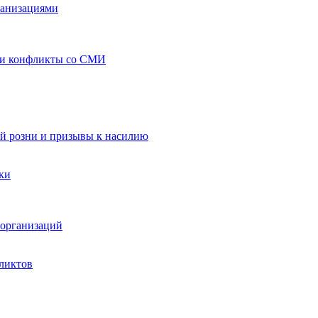
ганизациями
 и конфликты со СМИ
й розни и призывы к насилию
ки
организаций
ликтов