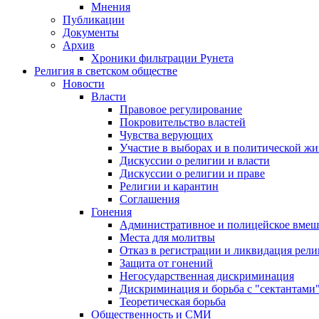
Мнения
Публикации
Документы
Архив
Хроники фильтрации Рунета
Религия в светском обществе
Новости
Власти
Правовое регулирование
Покровительство властей
Чувства верующих
Участие в выборах и в политической ж
Дискуссии о религии и власти
Дискуссии о религии и праве
Религии и карантин
Соглашения
Гонения
Административное и полицейское вмеш
Места для молитвы
Отказ в регистрации и ликвидация рел
Защита от гонений
Негосударственная дискриминация
Дискриминация и борьба с "сектантами
Теоретическая борьба
Общественность и СМИ