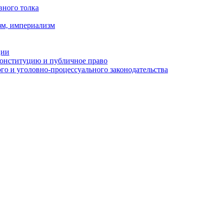
вного толка
зм, империализм
ции
Конституцию и публичное право
о и уголовно-процессуального законодательства