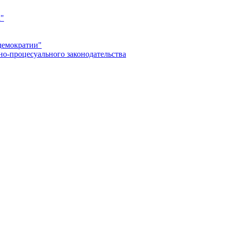
а"
демократии"
но-процесуального законодательства