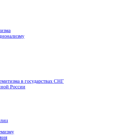
лизма
ционализму
емитизма в государствах СНГ
нной России
 лиц
емизму
вия