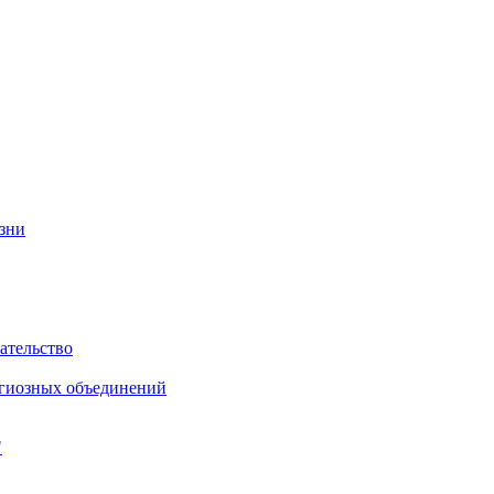
изни
ательство
игиозных объединений
"