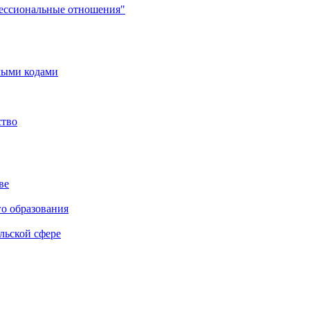
фессиональные отношения"
мыми кодами
ство
ве
го образования
льской сфере