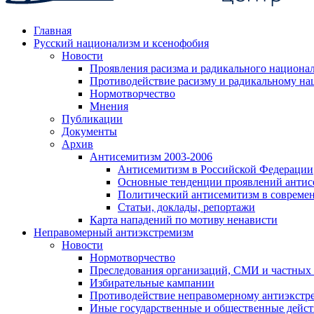
Главная
Русский национализм и ксенофобия
Новости
Проявления расизма и радикального национа
Противодействие расизму и радикальному на
Нормотворчество
Мнения
Публикации
Документы
Архив
Антисемитизм 2003-2006
Антисемитизм в Российской Федерации
Основные тенденции проявлений антис
Политический антисемитизм в совреме
Статьи, доклады, репортажи
Карта нападений по мотиву ненависти
Неправомерный антиэкстремизм
Новости
Нормотворчество
Преследования организаций, СМИ и частных
Избирательные кампании
Противодействие неправомерному антиэкстр
Иные государственные и общественные дейст