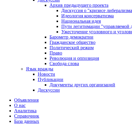
Архив предыдущего проекта
Дискуссия о "кризисе либерализм
Идеология консерватизма
Национальная идея
Пути легитимации "управляемой 
Ужесточение уголовного и уголов
Барометр демократии
Гражданское общество
Политический режим
Право
Революция и оппозиция
Свобода слова
Язык вражды
Новости
Публикации
Документы других организаций
Дискуссии
Объявления
О нас
Аналитика
Справочник
База данных