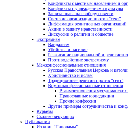
Конфликты с местным населением и ор
Конфликты с учреждениями культуры
Защита права на свободу совести
Светские организации против "сект"
Диффамация религиозных организаций
Акции в защиту нравственности
Дискуссии о религии и обществе
Экстремизм
Вандализм
Убийства и насилие
Разжигание национальной и религиозно
Противодействие экстремизму
Межконфессиональные отношения
Русская Православная Церковь и католи
Христианство и ислам
Традиционные религии против "сект"
Внутриконфессиональные отношения
Взаимоотношения мусульманских 
Православные юрисдикции
Прочие конфессии
Другие примеры сотрудничества и конф
Курьезы
Сколько верующих
Публикации
Из книг "Панорамы"