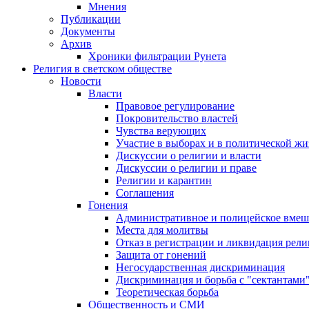
Мнения
Публикации
Документы
Архив
Хроники фильтрации Рунета
Религия в светском обществе
Новости
Власти
Правовое регулирование
Покровительство властей
Чувства верующих
Участие в выборах и в политической ж
Дискуссии о религии и власти
Дискуссии о религии и праве
Религии и карантин
Соглашения
Гонения
Административное и полицейское вмеш
Места для молитвы
Отказ в регистрации и ликвидация рел
Защита от гонений
Негосударственная дискриминация
Дискриминация и борьба с "сектантами
Теоретическая борьба
Общественность и СМИ