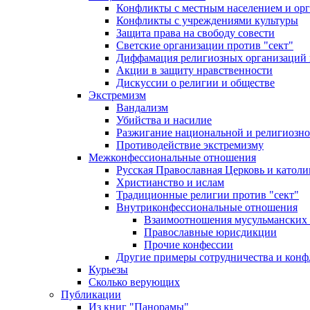
Конфликты с местным населением и ор
Конфликты с учреждениями культуры
Защита права на свободу совести
Светские организации против "сект"
Диффамация религиозных организаций
Акции в защиту нравственности
Дискуссии о религии и обществе
Экстремизм
Вандализм
Убийства и насилие
Разжигание национальной и религиозно
Противодействие экстремизму
Межконфессиональные отношения
Русская Православная Церковь и католи
Христианство и ислам
Традиционные религии против "сект"
Внутриконфессиональные отношения
Взаимоотношения мусульманских 
Православные юрисдикции
Прочие конфессии
Другие примеры сотрудничества и конф
Курьезы
Сколько верующих
Публикации
Из книг "Панорамы"