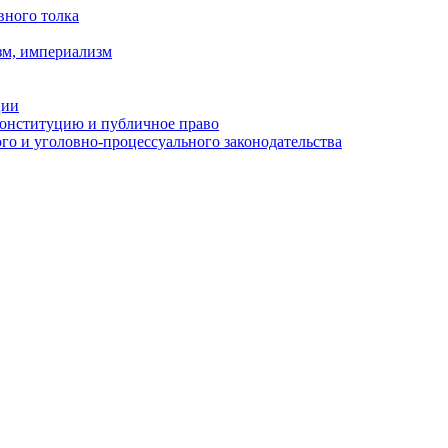
вного толка
зм, империализм
ции
Конституцию и публичное право
о и уголовно-процессуального законодательства