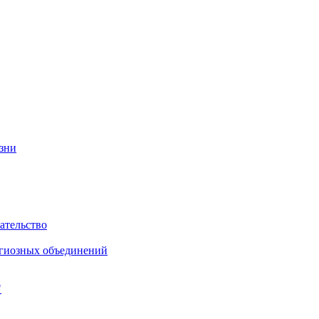
изни
ательство
игиозных объединений
"