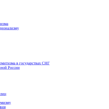
лизма
ционализму
емитизма в государствах СНГ
нной России
 лиц
емизму
вия