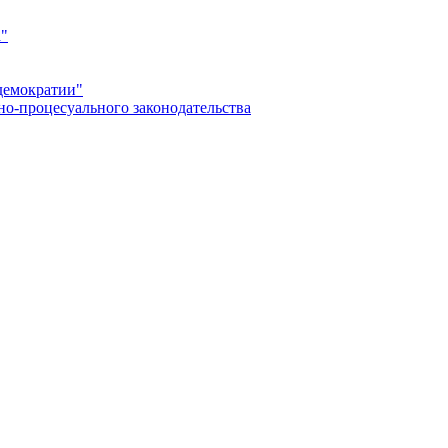
а"
демократии"
но-процесуального законодательства