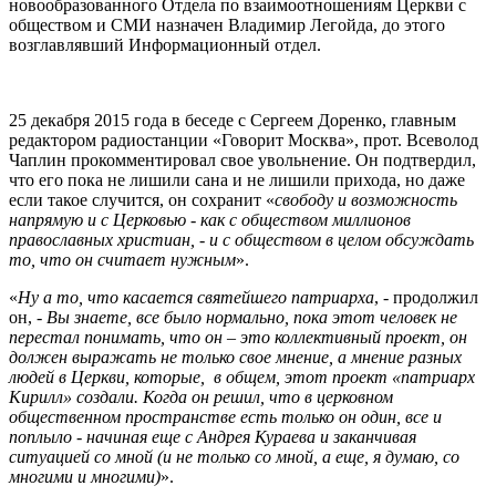
новообразованного Отдела по взаимоотношениям Церкви с
обществом и СМИ назначен Владимир Легойда, до этого
возглавлявший Информационный отдел.
25 декабря 2015 года в беседе с Сергеем Доренко, главным
редактором радиостанции «Говорит Москва», прот. Всеволод
Чаплин прокомментировал свое увольнение. Он подтвердил,
что его пока не лишили сана и не лишили прихода, но даже
если такое случится, он сохранит «
свободу и возможность
напрямую и с Церковью - как c обществом миллионов
православных христиан, - и с обществом в целом обсуждать
то, что он считает нужным
».
«
Ну а то, что касается святейшего патриарха
, - продолжил
он, -
Вы знаете, все было нормально, пока этот человек не
перестал понимать, что он – это коллективный проект, он
должен выражать не только свое мнение, а мнение разных
людей в Церкви, которые, в общем, этот проект «патриарх
Кирилл» создали. Когда он решил, что в церковном
общественном пространстве есть только он один, все и
поплыло - начиная еще с Андрея Кураева и заканчивая
ситуацией со мной (и не только со мной, а еще, я думаю, cо
многими и многими)
».