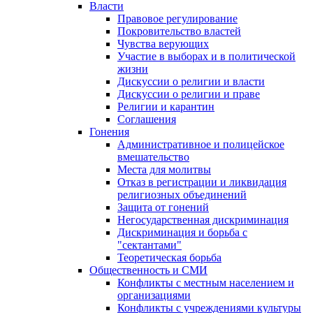
Власти
Правовое регулирование
Покровительство властей
Чувства верующих
Участие в выборах и в политической
жизни
Дискуссии о религии и власти
Дискуссии о религии и праве
Религии и карантин
Соглашения
Гонения
Административное и полицейское
вмешательство
Места для молитвы
Отказ в регистрации и ликвидация
религиозных объединений
Защита от гонений
Негосударственная дискриминация
Дискриминация и борьба с
"сектантами"
Теоретическая борьба
Общественность и СМИ
Конфликты с местным населением и
организациями
Конфликты с учреждениями культуры