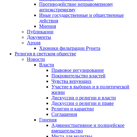
Противодействие неправомерному
антиэкстремизму
Иные государственные и общественные
действия
Мнения
Публикации
Документы
Архив
Хроники фильтрации Рунета
Религия в светском обществе
Новости
Власти
Правовое регулирование
Покровительство властей
Чувства верующих
Участие в выборах и в политической
жизни
Дискуссии о религии и власти
Дискуссии о религии и праве
Религии и карантин
Соглашения
Гонения
Административное и полицейское
вмешательство
Места для молитвы