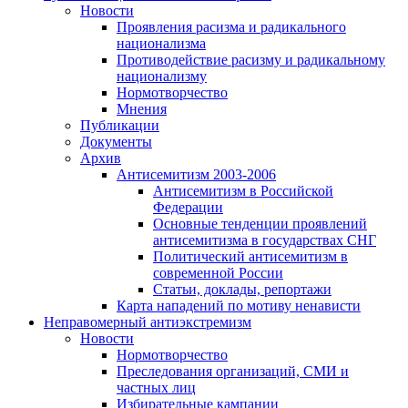
Новости
Проявления расизма и радикального
национализма
Противодействие расизму и радикальному
национализму
Нормотворчество
Мнения
Публикации
Документы
Архив
Антисемитизм 2003-2006
Антисемитизм в Российской
Федерации
Основные тенденции проявлений
антисемитизма в государствах СНГ
Политический антисемитизм в
современной России
Статьи, доклады, репортажи
Карта нападений по мотиву ненависти
Неправомерный антиэкстремизм
Новости
Нормотворчество
Преследования организаций, СМИ и
частных лиц
Избирательные кампании