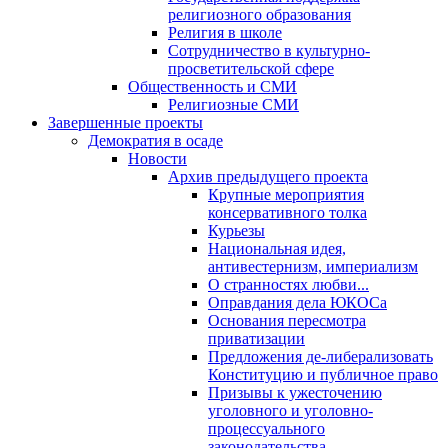
религиозного образования
Религия в школе
Сотрудничество в культурно-
просветительской сфере
Общественность и СМИ
Религиозные СМИ
Завершенные проекты
Демократия в осаде
Новости
Архив предыдущего проекта
Крупные мероприятия
консервативного толка
Курьезы
Национальная идея,
антивестернизм, империализм
О странностях любви...
Оправдания дела ЮКОСа
Основания пересмотра
приватизации
Предложения де-либерализовать
Конституцию и публичное право
Призывы к ужесточению
уголовного и уголовно-
процессуального
законодательства