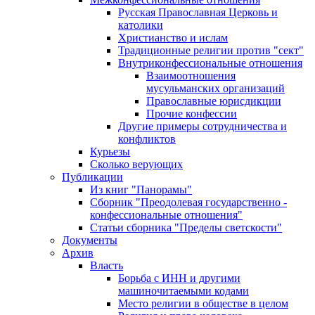
Русская Православная Церковь и
католики
Христианство и ислам
Традиционные религии против "сект"
Внутриконфессиональные отношения
Взаимоотношения
мусульманских организаций
Православные юрисдикции
Прочие конфессии
Другие примеры сотрудничества и
конфликтов
Курьезы
Сколько верующих
Публикации
Из книг "Панорамы"
Сборник "Преодолевая государственно -
конфессиональные отношения"
Статьи сборника "Пределы светскости"
Документы
Архив
Власть
Борьба с ИНН и другими
машиночитаемыми кодами
Место религии в обществе в целом