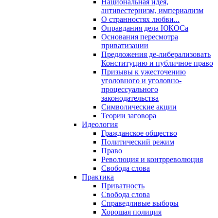
Национальная идея,
антивестернизм, империализм
О странностях любви...
Оправдания дела ЮКОСа
Основания пересмотра
приватизации
Предложения де-либерализовать
Конституцию и публичное право
Призывы к ужесточению
уголовного и уголовно-
процессуального
законодательства
Символические акции
Теории заговора
Идеология
Гражданское общество
Политический режим
Право
Революция и контрреволюция
Свобода слова
Практика
Приватность
Свобода слова
Справедливые выборы
Хорошая полиция