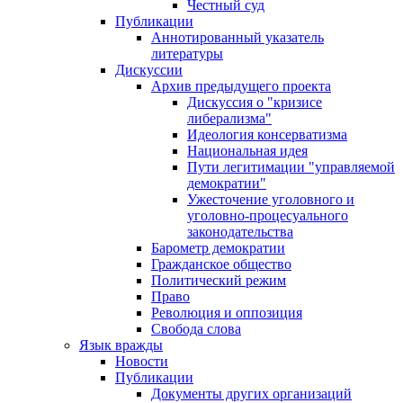
Честный суд
Публикации
Аннотированный указатель
литературы
Дискуссии
Архив предыдущего проекта
Дискуссия о "кризисе
либерализма"
Идеология консерватизма
Национальная идея
Пути легитимации "управляемой
демократии"
Ужесточение уголовного и
уголовно-процесуального
законодательства
Барометр демократии
Гражданское общество
Политический режим
Право
Революция и оппозиция
Свобода слова
Язык вражды
Новости
Публикации
Документы других организаций