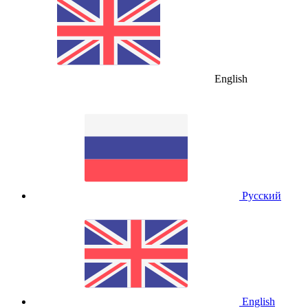
English
Русский
English