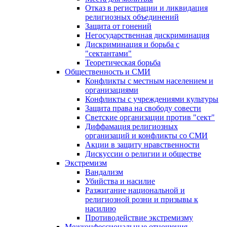
Отказ в регистрации и ликвидация
религиозных объединений
Защита от гонений
Негосударственная дискриминация
Дискриминация и борьба с
"сектантами"
Теоретическая борьба
Общественность и СМИ
Конфликты с местным населением и
организациями
Конфликты с учреждениями культуры
Защита права на свободу совести
Светские организации против "сект"
Диффамация религиозных
организаций и конфликты со СМИ
Акции в защиту нравственности
Дискуссии о религии и обществе
Экстремизм
Вандализм
Убийства и насилие
Разжигание национальной и
религиозной розни и призывы к
насилию
Противодействие экстремизму
Межконфессиональные отношения