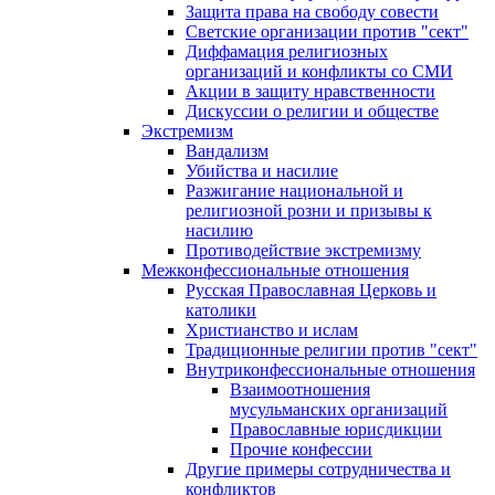
Защита права на свободу совести
Светские организации против "сект"
Диффамация религиозных
организаций и конфликты со СМИ
Акции в защиту нравственности
Дискуссии о религии и обществе
Экстремизм
Вандализм
Убийства и насилие
Разжигание национальной и
религиозной розни и призывы к
насилию
Противодействие экстремизму
Межконфессиональные отношения
Русская Православная Церковь и
католики
Христианство и ислам
Традиционные религии против "сект"
Внутриконфессиональные отношения
Взаимоотношения
мусульманских организаций
Православные юрисдикции
Прочие конфессии
Другие примеры сотрудничества и
конфликтов