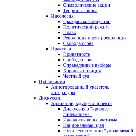
Символические акции
Теории заговора
Идеология
Гражданское общество
Политический режим
Право
Революция и контрреволюция
Свобода слова
Практика
Приватность
Свобода слова
Справедливые выборы
Хорошая полиция
Честный суд
Публикации
Аннотированный указатель
литературы
Дискуссии
Архив предыдущего проекта
Дискуссия о "кризисе
либерализма"
Идеология консерватизма
Национальная идея
Пути легитимации "управляемой