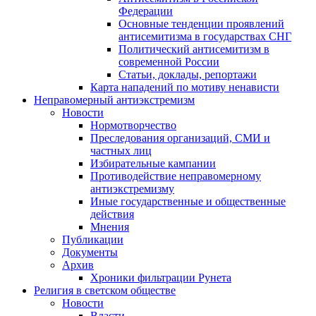
Федерации
Основные тенденции проявлений
антисемитизма в государствах СНГ
Политический антисемитизм в
современной России
Статьи, доклады, репортажи
Карта нападений по мотиву ненависти
Неправомерный антиэкстремизм
Новости
Нормотворчество
Преследования организаций, СМИ и
частных лиц
Избирательные кампании
Противодействие неправомерному
антиэкстремизму
Иные государственные и общественные
действия
Мнения
Публикации
Документы
Архив
Хроники фильтрации Рунета
Религия в светском обществе
Новости
Власти