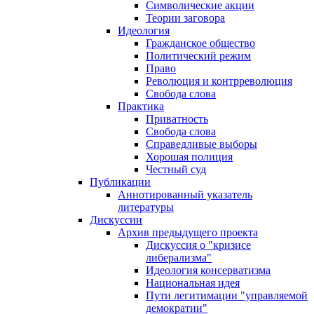
Символические акции
Теории заговора
Идеология
Гражданское общество
Политический режим
Право
Революция и контрреволюция
Свобода слова
Практика
Приватность
Свобода слова
Справедливые выборы
Хорошая полиция
Честный суд
Публикации
Аннотированный указатель
литературы
Дискуссии
Архив предыдущего проекта
Дискуссия о "кризисе
либерализма"
Идеология консерватизма
Национальная идея
Пути легитимации "управляемой
демократии"