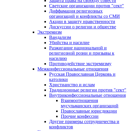
Защита права на свободу совести
Светские организации против "сект"
Диффамация религиозных
организаций и конфликты со СМИ
Акции в защиту нравственности
Дискуссии о религии и обществе
Экстремизм
Вандализм
Убийства и насилие
Разжигание национальной и
религиозной розни и призывы к
насилию
Противодействие экстремизму
Межконфессиональные отношения
Русская Православная Церковь и
католики
Христианство и ислам
Традиционные религии против "сект"
Внутриконфессиональные отношения
Взаимоотношения
мусульманских организаций
Православные юрисдикции
Прочие конфессии
Другие примеры сотрудничества и
конфликтов