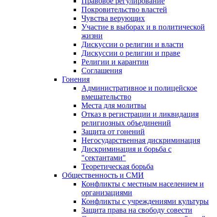
Правовое регулирование
Покровительство властей
Чувства верующих
Участие в выборах и в политической
жизни
Дискуссии о религии и власти
Дискуссии о религии и праве
Религии и карантин
Соглашения
Гонения
Административное и полицейское
вмешательство
Места для молитвы
Отказ в регистрации и ликвидация
религиозных объединений
Защита от гонений
Негосударственная дискриминация
Дискриминация и борьба с
"сектантами"
Теоретическая борьба
Общественность и СМИ
Конфликты с местным населением и
организациями
Конфликты с учреждениями культуры
Защита права на свободу совести