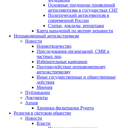
Основные тенденции проявлений
антисемитизма в государствах СНГ
Политический антисемитизм в
современной России
Статьи, доклады, репортажи
Карта нападений по мотиву ненависти
Неправомерный антиэкстремизм
Новости
Нормотворчество
Преследования организаций, СМИ и
частных лиц
Избирательные кампании
Противодействие неправомерному
антиэкстремизму
Иные государственные и общественные
действия
Мнения
Публикации
Документы
Архив
Хроники фильтрации Рунета
Религия в светском обществе
Новости
Власти