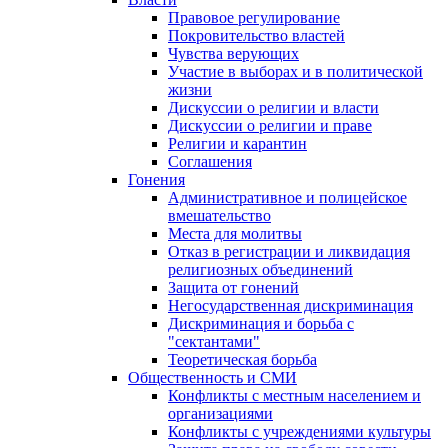
Правовое регулирование
Покровительство властей
Чувства верующих
Участие в выборах и в политической
жизни
Дискуссии о религии и власти
Дискуссии о религии и праве
Религии и карантин
Соглашения
Гонения
Административное и полицейское
вмешательство
Места для молитвы
Отказ в регистрации и ликвидация
религиозных объединений
Защита от гонений
Негосударственная дискриминация
Дискриминация и борьба с
"сектантами"
Теоретическая борьба
Общественность и СМИ
Конфликты с местным населением и
организациями
Конфликты с учреждениями культуры