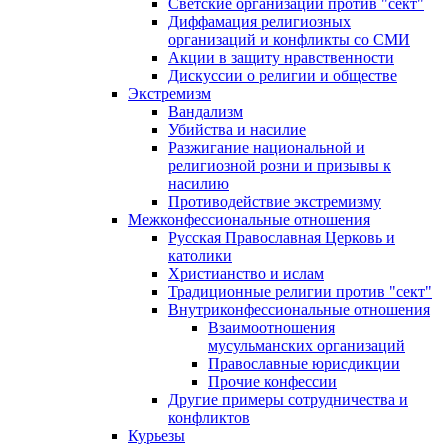
Светские организации против "сект"
Диффамация религиозных
организаций и конфликты со СМИ
Акции в защиту нравственности
Дискуссии о религии и обществе
Экстремизм
Вандализм
Убийства и насилие
Разжигание национальной и
религиозной розни и призывы к
насилию
Противодействие экстремизму
Межконфессиональные отношения
Русская Православная Церковь и
католики
Христианство и ислам
Традиционные религии против "сект"
Внутриконфессиональные отношения
Взаимоотношения
мусульманских организаций
Православные юрисдикции
Прочие конфессии
Другие примеры сотрудничества и
конфликтов
Курьезы