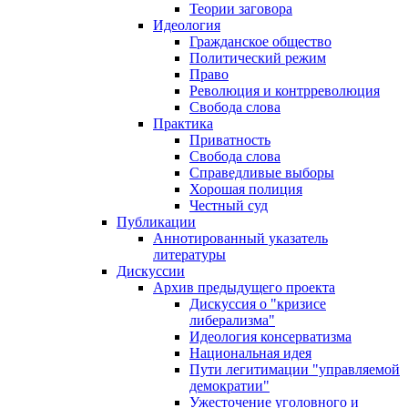
Теории заговора
Идеология
Гражданское общество
Политический режим
Право
Революция и контрреволюция
Свобода слова
Практика
Приватность
Свобода слова
Справедливые выборы
Хорошая полиция
Честный суд
Публикации
Аннотированный указатель
литературы
Дискуссии
Архив предыдущего проекта
Дискуссия о "кризисе
либерализма"
Идеология консерватизма
Национальная идея
Пути легитимации "управляемой
демократии"
Ужесточение уголовного и