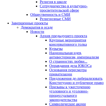
Религия в школе
Сотрудничество в культурно-
просветительской сфере
Общественность и СМИ
Религиозные СМИ
Завершенные проекты
Демократия в осаде
Новости
Архив предыдущего проекта
Крупные мероприятия
консервативного толка
Курьезы
Национальная идея,
антивестернизм, империализм
О странностях любви...
Оправдания дела ЮКОСа
Основания пересмотра
приватизации
Предложения де-либерализовать
Конституцию и публичное право
Призывы к ужесточению
уголовного и уголовно-
процессуального
законодательства
Символические акции