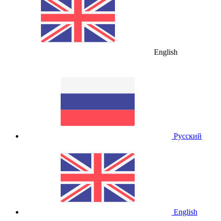
English
Русский
English