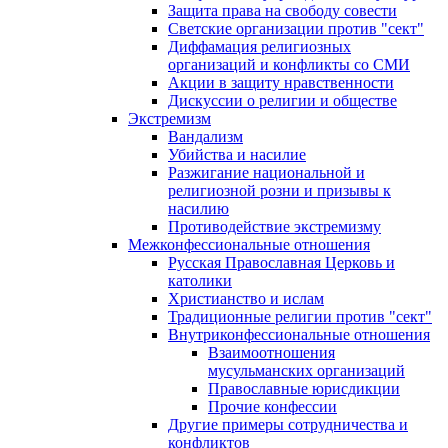
Защита права на свободу совести
Светские организации против "сект"
Диффамация религиозных
организаций и конфликты со СМИ
Акции в защиту нравственности
Дискуссии о религии и обществе
Экстремизм
Вандализм
Убийства и насилие
Разжигание национальной и
религиозной розни и призывы к
насилию
Противодействие экстремизму
Межконфессиональные отношения
Русская Православная Церковь и
католики
Христианство и ислам
Традиционные религии против "сект"
Внутриконфессиональные отношения
Взаимоотношения
мусульманских организаций
Православные юрисдикции
Прочие конфессии
Другие примеры сотрудничества и
конфликтов