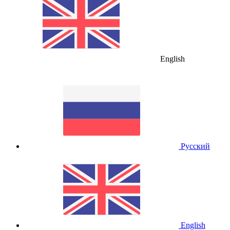
English
Русский
English