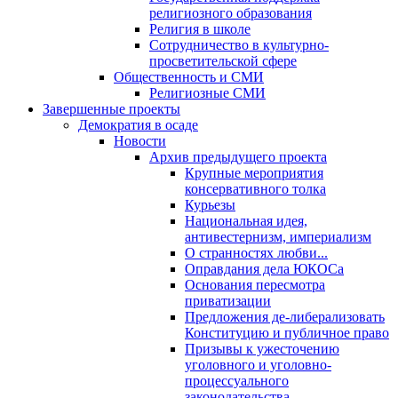
религиозного образования
Религия в школе
Сотрудничество в культурно-
просветительской сфере
Общественность и СМИ
Религиозные СМИ
Завершенные проекты
Демократия в осаде
Новости
Архив предыдущего проекта
Крупные мероприятия
консервативного толка
Курьезы
Национальная идея,
антивестернизм, империализм
О странностях любви...
Оправдания дела ЮКОСа
Основания пересмотра
приватизации
Предложения де-либерализовать
Конституцию и публичное право
Призывы к ужесточению
уголовного и уголовно-
процессуального
законодательства