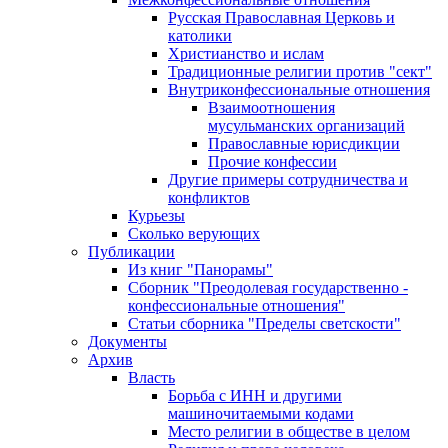
Русская Православная Церковь и
католики
Христианство и ислам
Традиционные религии против "сект"
Внутриконфессиональные отношения
Взаимоотношения
мусульманских организаций
Православные юрисдикции
Прочие конфессии
Другие примеры сотрудничества и
конфликтов
Курьезы
Сколько верующих
Публикации
Из книг "Панорамы"
Сборник "Преодолевая государственно -
конфессиональные отношения"
Статьи сборника "Пределы светскости"
Документы
Архив
Власть
Борьба с ИНН и другими
машиночитаемыми кодами
Место религии в обществе в целом