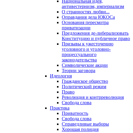
Национальная идея,
антивестернизм, империализм
О странностях любви...
Оправдания дела ЮКОСа
Основания пересмотра
приватизации
Предложения де-либерализовать
Конституцию и публичное право
Призывы к ужесточению
уголовного и уголовно-
процессуального
законодательства
Символические акции
Теории заговора
Идеология
Гражданское общество
Политический режим
Право
Революция и контрреволюция
Свобода слова
Практика
Приватность
Свобода слова
Справедливые выборы
Хорошая полиция