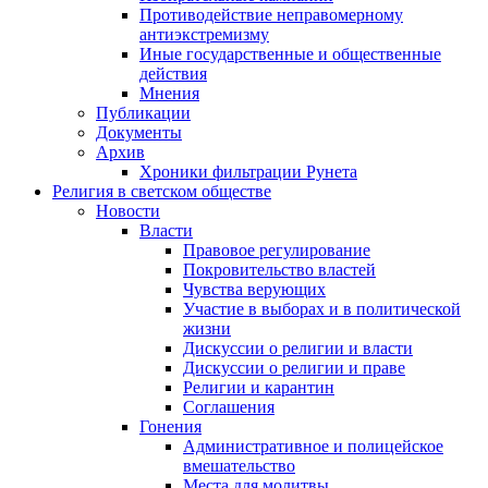
Противодействие неправомерному
антиэкстремизму
Иные государственные и общественные
действия
Мнения
Публикации
Документы
Архив
Хроники фильтрации Рунета
Религия в светском обществе
Новости
Власти
Правовое регулирование
Покровительство властей
Чувства верующих
Участие в выборах и в политической
жизни
Дискуссии о религии и власти
Дискуссии о религии и праве
Религии и карантин
Соглашения
Гонения
Административное и полицейское
вмешательство
Места для молитвы