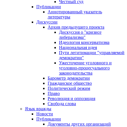
Честный суд
Публикации
Аннотированный указатель
литературы
Дискуссии
Архив предыдущего проекта
Дискуссия о "кризисе
либерализма"
Идеология консерватизма
Национальная идея
Пути легитимации "управляемой
демократии"
Ужесточение уголовного и
уголовно-процесуального
законодательства
Барометр демократии
Гражданское общество
Политический режим
Право
Революция и оппозиция
Свобода слова
Язык вражды
Новости
Публикации
Документы других организаций