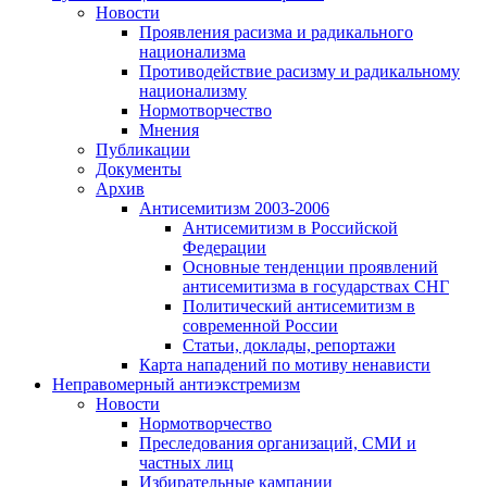
Новости
Проявления расизма и радикального
национализма
Противодействие расизму и радикальному
национализму
Нормотворчество
Мнения
Публикации
Документы
Архив
Антисемитизм 2003-2006
Антисемитизм в Российской
Федерации
Основные тенденции проявлений
антисемитизма в государствах СНГ
Политический антисемитизм в
современной России
Статьи, доклады, репортажи
Карта нападений по мотиву ненависти
Неправомерный антиэкстремизм
Новости
Нормотворчество
Преследования организаций, СМИ и
частных лиц
Избирательные кампании