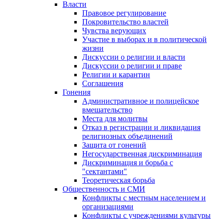
Власти
Правовое регулирование
Покровительство властей
Чувства верующих
Участие в выборах и в политической
жизни
Дискуссии о религии и власти
Дискуссии о религии и праве
Религии и карантин
Соглашения
Гонения
Административное и полицейское
вмешательство
Места для молитвы
Отказ в регистрации и ликвидация
религиозных объединений
Защита от гонений
Негосударственная дискриминация
Дискриминация и борьба с
"сектантами"
Теоретическая борьба
Общественность и СМИ
Конфликты с местным населением и
организациями
Конфликты с учреждениями культуры