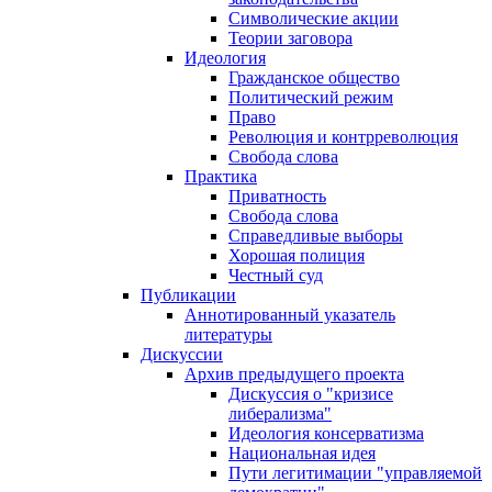
Символические акции
Теории заговора
Идеология
Гражданское общество
Политический режим
Право
Революция и контрреволюция
Свобода слова
Практика
Приватность
Свобода слова
Справедливые выборы
Хорошая полиция
Честный суд
Публикации
Аннотированный указатель
литературы
Дискуссии
Архив предыдущего проекта
Дискуссия о "кризисе
либерализма"
Идеология консерватизма
Национальная идея
Пути легитимации "управляемой