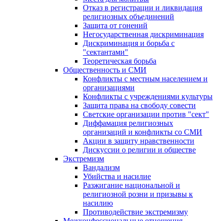
Отказ в регистрации и ликвидация
религиозных объединений
Защита от гонений
Негосударственная дискриминация
Дискриминация и борьба с
"сектантами"
Теоретическая борьба
Общественность и СМИ
Конфликты с местным населением и
организациями
Конфликты с учреждениями культуры
Защита права на свободу совести
Светские организации против "сект"
Диффамация религиозных
организаций и конфликты со СМИ
Акции в защиту нравственности
Дискуссии о религии и обществе
Экстремизм
Вандализм
Убийства и насилие
Разжигание национальной и
религиозной розни и призывы к
насилию
Противодействие экстремизму
Межконфессиональные отношения