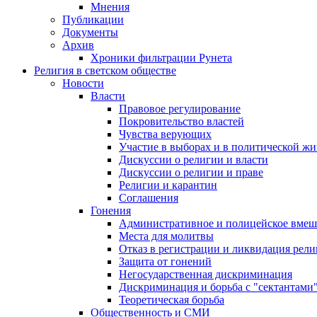
Мнения
Публикации
Документы
Архив
Хроники фильтрации Рунета
Религия в светском обществе
Новости
Власти
Правовое регулирование
Покровительство властей
Чувства верующих
Участие в выборах и в политической ж
Дискуссии о религии и власти
Дискуссии о религии и праве
Религии и карантин
Соглашения
Гонения
Административное и полицейское вмеш
Места для молитвы
Отказ в регистрации и ликвидация рел
Защита от гонений
Негосударственная дискриминация
Дискриминация и борьба с "сектантами
Теоретическая борьба
Общественность и СМИ