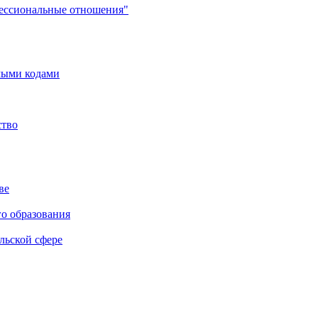
фессиональные отношения"
мыми кодами
ство
ве
го образования
льской сфере