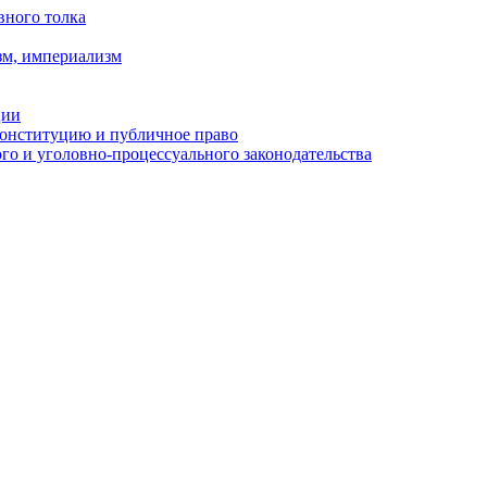
вного толка
зм, империализм
ции
Конституцию и публичное право
о и уголовно-процессуального законодательства