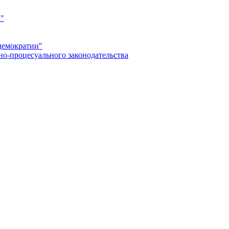
а"
демократии"
но-процесуального законодательства