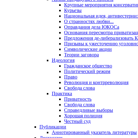
Крупные мероприятия консервати
Курьезы
Национальная идея, антивестерни
О странностях любви...
Оправдания дела ЮКОСа
Основания пересмотра приватиза
Предложения де-либерализовать 
Призывы к ужесточению уголовног
Символические акции
Теории заговора
Идеология
Гражданское общество
Политический режим
Право
Революция и контрреволюция
Свобода слова
Практика
Приватность
Свобода слова
Справедливые выборы
Хорошая полиция
Честный суд
Публикации
Аннотированный указатель литературы
Дискуссии