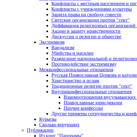
Конфликты с местным населением и ор
Конфликты с учреждениями культуры
Защита права на свободу совести
Светские организации против "сект"
Диффамация религиозных организаций
Акции в защиту нравственности
Дискуссии о религии и обществе
Экстремизм
Вандализм
Убийства и насилие
Разжигание национальной и религиозно
Противодействие экстремизму
Межконфессиональные отношения
Русская Православная Церковь и католи
Христианство и ислам
Традиционные религии против "сект"
Внутриконфессиональные отношения
Взаимоотношения мусульманских 
Православные юрисдикции
Прочие конфессии
Другие примеры сотрудничества и конф
Курьезы
Сколько верующих
Публикации
Из книг "Панорамы"