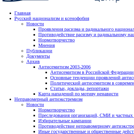
Главная
Русский национализм и ксенофобия
Новости
Проявления расизма и радикального национа
Противодействие расизму и радикальному на
Нормотворчество
Мнения
Публикации
Документы
Архив
Антисемитизм 2003-2006
Антисемитизм в Российской Федерации
Основные тенденции проявлений антис
Политический антисемитизм в совреме
Статьи, доклады, репортажи
Карта нападений по мотиву ненависти
Неправомерный антиэкстремизм
Новости
Нормотворчество
Преследования организаций, СМИ и частных
Избирательные кампании
Противодействие неправомерному антиэкстр
Иные государственные и общественные дейст