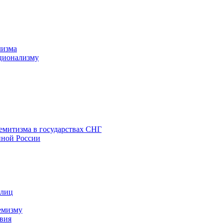
лизма
ционализму
емитизма в государствах СНГ
нной России
 лиц
емизму
вия