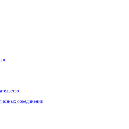
изни
ательство
игиозных объединений
"