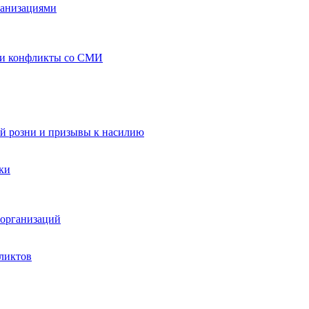
ганизациями
 и конфликты со СМИ
й розни и призывы к насилию
ки
организаций
ликтов