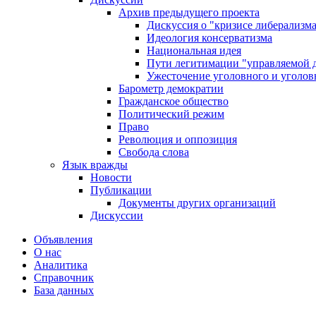
Архив предыдущего проекта
Дискуссия о "кризисе либерализм
Идеология консерватизма
Национальная идея
Пути легитимации "управляемой 
Ужесточение уголовного и уголов
Барометр демократии
Гражданское общество
Политический режим
Право
Революция и оппозиция
Свобода слова
Язык вражды
Новости
Публикации
Документы других организаций
Дискуссии
Объявления
О нас
Аналитика
Справочник
База данных