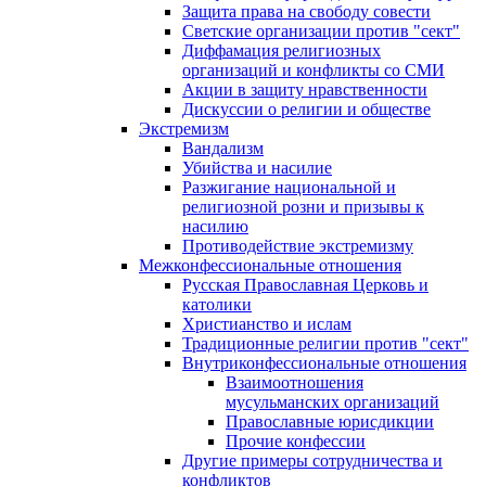
Защита права на свободу совести
Светские организации против "сект"
Диффамация религиозных
организаций и конфликты со СМИ
Акции в защиту нравственности
Дискуссии о религии и обществе
Экстремизм
Вандализм
Убийства и насилие
Разжигание национальной и
религиозной розни и призывы к
насилию
Противодействие экстремизму
Межконфессиональные отношения
Русская Православная Церковь и
католики
Христианство и ислам
Традиционные религии против "сект"
Внутриконфессиональные отношения
Взаимоотношения
мусульманских организаций
Православные юрисдикции
Прочие конфессии
Другие примеры сотрудничества и
конфликтов