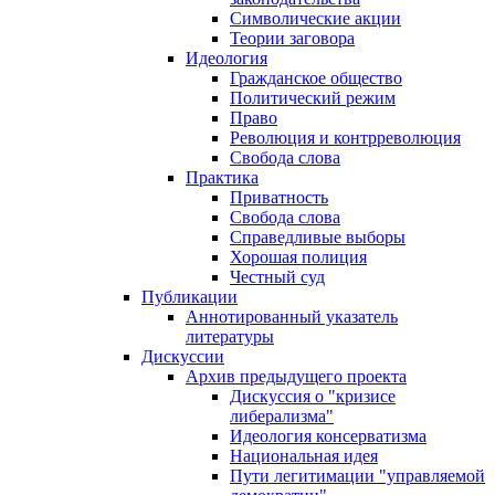
Символические акции
Теории заговора
Идеология
Гражданское общество
Политический режим
Право
Революция и контрреволюция
Свобода слова
Практика
Приватность
Свобода слова
Справедливые выборы
Хорошая полиция
Честный суд
Публикации
Аннотированный указатель
литературы
Дискуссии
Архив предыдущего проекта
Дискуссия о "кризисе
либерализма"
Идеология консерватизма
Национальная идея
Пути легитимации "управляемой