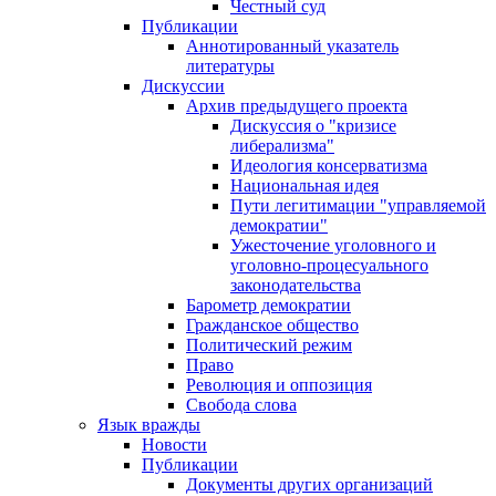
Честный суд
Публикации
Аннотированный указатель
литературы
Дискуссии
Архив предыдущего проекта
Дискуссия о "кризисе
либерализма"
Идеология консерватизма
Национальная идея
Пути легитимации "управляемой
демократии"
Ужесточение уголовного и
уголовно-процесуального
законодательства
Барометр демократии
Гражданское общество
Политический режим
Право
Революция и оппозиция
Свобода слова
Язык вражды
Новости
Публикации
Документы других организаций