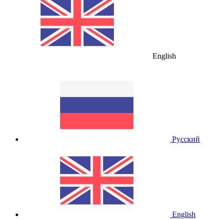
English
Русский
English