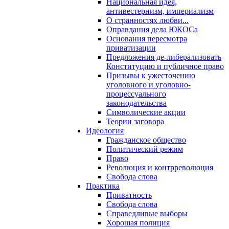
Национальная идея,
антивестернизм, империализм
О странностях любви...
Оправдания дела ЮКОСа
Основания пересмотра
приватизации
Предложения де-либерализовать
Конституцию и публичное право
Призывы к ужесточению
уголовного и уголовно-
процессуального
законодательства
Символические акции
Теории заговора
Идеология
Гражданское общество
Политический режим
Право
Революция и контрреволюция
Свобода слова
Практика
Приватность
Свобода слова
Справедливые выборы
Хорошая полиция