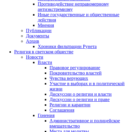
Противодействие неправомерному
антиэкстремизму
Иные государственные и общественные
действия
Мнения
Публикации
Документы
Архив
Хроники фильтрации Рунета
Религия в светском обществе
Новости
Власти
Правовое регулирование
Покровительство властей
Чувства верующих
Участие в выборах и в политической
жизни
Дискуссии о религии и власти
Дискуссии о религии и праве
Религии и карантин
Соглашения
Гонения
Административное и полицейское
вмешательство
Места для молитвы