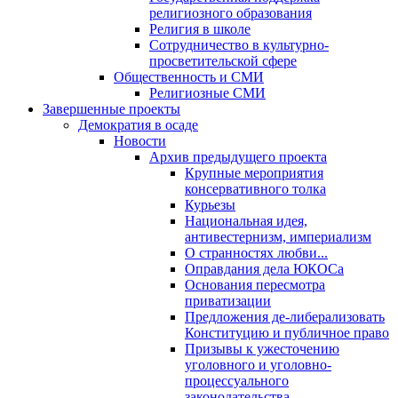
религиозного образования
Религия в школе
Сотрудничество в культурно-
просветительской сфере
Общественность и СМИ
Религиозные СМИ
Завершенные проекты
Демократия в осаде
Новости
Архив предыдущего проекта
Крупные мероприятия
консервативного толка
Курьезы
Национальная идея,
антивестернизм, империализм
О странностях любви...
Оправдания дела ЮКОСа
Основания пересмотра
приватизации
Предложения де-либерализовать
Конституцию и публичное право
Призывы к ужесточению
уголовного и уголовно-
процессуального
законодательства