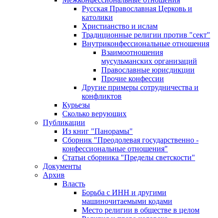
Русская Православная Церковь и
католики
Христианство и ислам
Традиционные религии против "сект"
Внутриконфессиональные отношения
Взаимоотношения
мусульманских организаций
Православные юрисдикции
Прочие конфессии
Другие примеры сотрудничества и
конфликтов
Курьезы
Сколько верующих
Публикации
Из книг "Панорамы"
Сборник "Преодолевая государственно -
конфессиональные отношения"
Статьи сборника "Пределы светскости"
Документы
Архив
Власть
Борьба с ИНН и другими
машиночитаемыми кодами
Место религии в обществе в целом