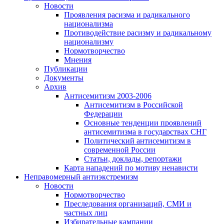
Новости
Проявления расизма и радикального
национализма
Противодействие расизму и радикальному
национализму
Нормотворчество
Мнения
Публикации
Документы
Архив
Антисемитизм 2003-2006
Антисемитизм в Российской
Федерации
Основные тенденции проявлений
антисемитизма в государствах СНГ
Политический антисемитизм в
современной России
Статьи, доклады, репортажи
Карта нападений по мотиву ненависти
Неправомерный антиэкстремизм
Новости
Нормотворчество
Преследования организаций, СМИ и
частных лиц
Избирательные кампании