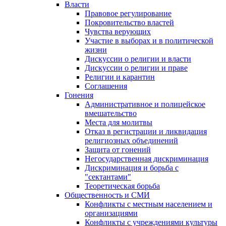
Власти
Правовое регулирование
Покровительство властей
Чувства верующих
Участие в выборах и в политической
жизни
Дискуссии о религии и власти
Дискуссии о религии и праве
Религии и карантин
Соглашения
Гонения
Административное и полицейское
вмешательство
Места для молитвы
Отказ в регистрации и ликвидация
религиозных объединений
Защита от гонений
Негосударственная дискриминация
Дискриминация и борьба с
"сектантами"
Теоретическая борьба
Общественность и СМИ
Конфликты с местным населением и
организациями
Конфликты с учреждениями культуры