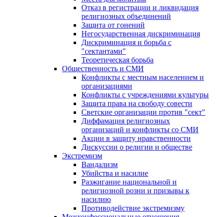
Отказ в регистрации и ликвидация
религиозных объединений
Защита от гонений
Негосударственная дискриминация
Дискриминация и борьба с
"сектантами"
Теоретическая борьба
Общественность и СМИ
Конфликты с местным населением и
организациями
Конфликты с учреждениями культуры
Защита права на свободу совести
Светские организации против "сект"
Диффамация религиозных
организаций и конфликты со СМИ
Акции в защиту нравственности
Дискуссии о религии и обществе
Экстремизм
Вандализм
Убийства и насилие
Разжигание национальной и
религиозной розни и призывы к
насилию
Противодействие экстремизму
Межконфессиональные отношения