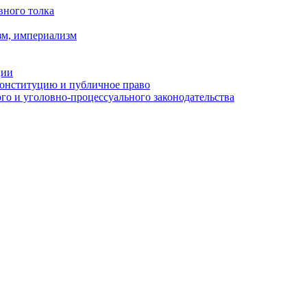
вного толка
зм, империализм
ции
Конституцию и публичное право
о и уголовно-процессуального законодательства