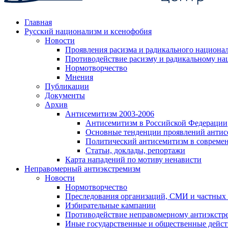
Главная
Русский национализм и ксенофобия
Новости
Проявления расизма и радикального национа
Противодействие расизму и радикальному на
Нормотворчество
Мнения
Публикации
Документы
Архив
Антисемитизм 2003-2006
Антисемитизм в Российской Федерации
Основные тенденции проявлений антис
Политический антисемитизм в совреме
Статьи, доклады, репортажи
Карта нападений по мотиву ненависти
Неправомерный антиэкстремизм
Новости
Нормотворчество
Преследования организаций, СМИ и частных
Избирательные кампании
Противодействие неправомерному антиэкстр
Иные государственные и общественные дейст