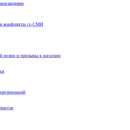
ганизациями
 и конфликты со СМИ
й розни и призывы к насилию
ки
организаций
ликтов