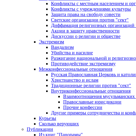
Конфликты с местным населением и ор
Конфликты с учреждениями культуры
Защита права на свободу совести
Светские организации против "сект"
Диффамация религиозных организаций
Акции в защиту нравственности
Дискуссии о религии и обществе
Экстремизм
Вандализм
Убийства и насилие
Разжигание национальной и религиозно
Противодействие экстремизму
Межконфессиональные отношения
Русская Православная Церковь и католи
Христианство и ислам
Традиционные религии против "сект"
Внутриконфессиональные отношения
Взаимоотношения мусульманских 
Православные юрисдикции
Прочие конфессии
Другие примеры сотрудничества и конф
Курьезы
Сколько верующих
Публикации
Из книг "Панорамы"