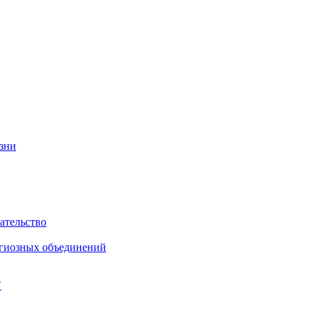
изни
ательство
игиозных объединений
"