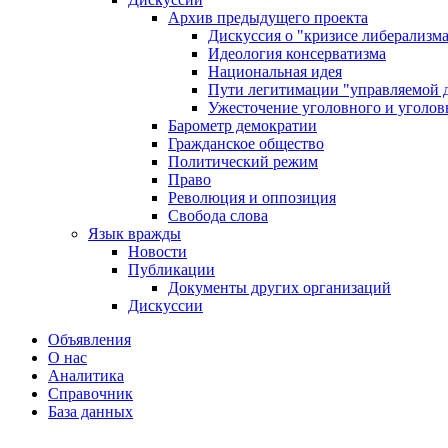
Архив предыдущего проекта
Дискуссия о "кризисе либерализм
Идеология консерватизма
Национальная идея
Пути легитимации "управляемой 
Ужесточение уголовного и уголов
Барометр демократии
Гражданское общество
Политический режим
Право
Революция и оппозиция
Свобода слова
Язык вражды
Новости
Публикации
Документы других организаций
Дискуссии
Объявления
О нас
Аналитика
Справочник
База данных