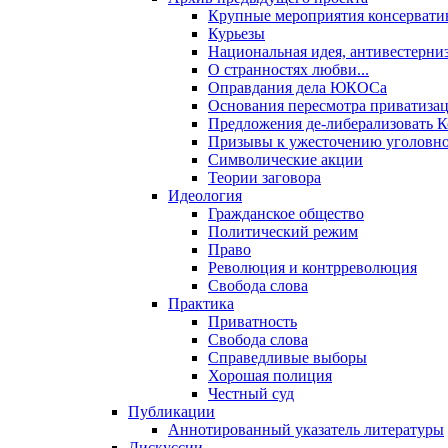
Крупные мероприятия консервати
Курьезы
Национальная идея, антивестерни
О странностях любви...
Оправдания дела ЮКОСа
Основания пересмотра приватиза
Предложения де-либерализовать 
Призывы к ужесточению уголовног
Символические акции
Теории заговора
Идеология
Гражданское общество
Политический режим
Право
Революция и контрреволюция
Свобода слова
Практика
Приватность
Свобода слова
Справедливые выборы
Хорошая полиция
Честный суд
Публикации
Аннотированный указатель литературы
Дискуссии