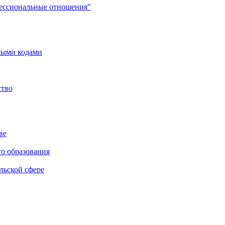
фессиональные отношения"
мыми кодами
ство
ве
го образования
льской сфере