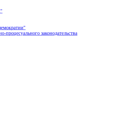
а"
демократии"
но-процесуального законодательства