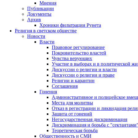
Мнения
Публикации
Документы
Архив
Хроники фильтрации Рунета
Религия в светском обществе
Новости
Власти
Правовое регулирование
Покровительство властей
Чувства верующих
Участие в выборах и в политической ж
Дискуссии о религии и власти
Дискуссии о религии и праве
Религии и карантин
Соглашения
Гонения
Административное и полицейское вмеш
Места для молитвы
Отказ в регистрации и ликвидация рел
Защита от гонений
Негосударственная дискриминация
Дискриминация и борьба с "сектантами
Теоретическая борьба
Общественность и СМИ