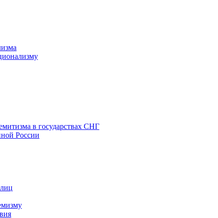
лизма
ционализму
емитизма в государствах СНГ
нной России
 лиц
емизму
вия