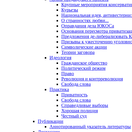
Крупные мероприятия консервати
Курьезы
Национальная идея, антивестерни
О странностях любви...
Оправдания дела ЮКОСа
Основания пересмотра приватиза
Предложения де-либерализовать 
Призывы к ужесточению уголовног
Символические акции
Теории заговора
Идеология
Гражданское общество
Политический режим
Право
Революция и контрреволюция
Свобода слова
Практика
Приватность
Свобода слова
Справедливые выборы
Хорошая полиция
Честный суд
Публикации
Аннотированный указатель литературы
Дискуссии