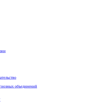
изни
ательство
игиозных объединений
"