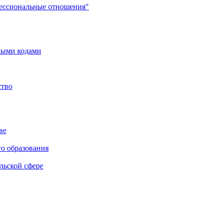
фессиональные отношения"
мыми кодами
ство
ве
го образования
льской сфере