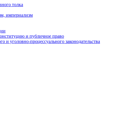
вного толка
зм, империализм
ции
Конституцию и публичное право
о и уголовно-процессуального законодательства