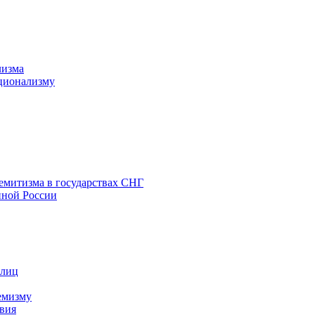
лизма
ционализму
емитизма в государствах СНГ
нной России
 лиц
емизму
вия