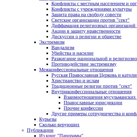
Конфликты с местным населением и ор
Конфликты с учреждениями культуры
Защита права на свободу совести
Светские организации против "сект"
Диффамация религиозных организаций
Акции в защиту нравственности
Дискуссии о религии и обществе
Экстремизм
Вандализм
Убийства и насилие
Разжигание национальной и религиозно
Противодействие экстремизму
Межконфессиональные отношения
Русская Православная Церковь и католи
Христианство и ислам
Традиционные религии против "сект"
Внутриконфессиональные отношения
Взаимоотношения мусульманских 
Православные юрисдикции
Прочие конфессии
Другие примеры сотрудничества и конф
Курьезы
Сколько верующих
Публикации
Из книг "Панорамы"