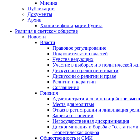
Мнения
Публикации
Документы
Архив
Хроники фильтрации Рунета
Религия в светском обществе
Новости
Власти
Правовое регулирование
Покровительство властей
Чувства верующих
Участие в выборах и в политической ж
Дискуссии о религии и власти
Дискуссии о религии и праве
Религии и карантин
Соглашения
Гонения
Административное и полицейское вмеш
Места для молитвы
Отказ в регистрации и ликвидация рел
Защита от гонений
Негосударственная дискриминация
Дискриминация и борьба с "сектантами
Теоретическая борьба
Общественность и СМИ