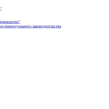
а"
демократии"
но-процесуального законодательства