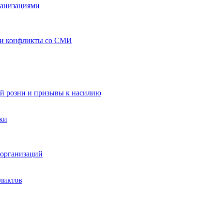
ганизациями
 и конфликты со СМИ
й розни и призывы к насилию
ки
организаций
ликтов