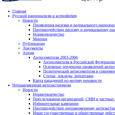
Главная
Русский национализм и ксенофобия
Новости
Проявления расизма и радикального национа
Противодействие расизму и радикальному на
Нормотворчество
Мнения
Публикации
Документы
Архив
Антисемитизм 2003-2006
Антисемитизм в Российской Федерации
Основные тенденции проявлений антис
Политический антисемитизм в совреме
Статьи, доклады, репортажи
Карта нападений по мотиву ненависти
Неправомерный антиэкстремизм
Новости
Нормотворчество
Преследования организаций, СМИ и частных
Избирательные кампании
Противодействие неправомерному антиэкстр
Иные государственные и общественные дейст