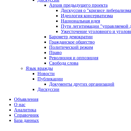
Архив предыдущего проекта
Дискуссия о "кризисе либерализм
Идеология консерватизма
Национальная идея
Пути легитимации "управляемой 
Ужесточение уголовного и уголов
Барометр демократии
Гражданское общество
Политический режим
Право
Революция и оппозиция
Свобода слова
Язык вражды
Новости
Публикации
Документы других организаций
Дискуссии
Объявления
О нас
Аналитика
Справочник
База данных