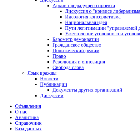
Архив предыдущего проекта
Дискуссия о "кризисе либерализм
Идеология консерватизма
Национальная идея
Пути легитимации "управляемой 
Ужесточение уголовного и уголов
Барометр демократии
Гражданское общество
Политический режим
Право
Революция и оппозиция
Свобода слова
Язык вражды
Новости
Публикации
Документы других организаций
Дискуссии
Объявления
О нас
Аналитика
Справочник
База данных