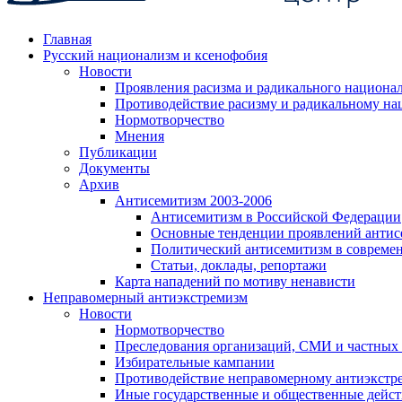
Главная
Русский национализм и ксенофобия
Новости
Проявления расизма и радикального национа
Противодействие расизму и радикальному на
Нормотворчество
Мнения
Публикации
Документы
Архив
Антисемитизм 2003-2006
Антисемитизм в Российской Федерации
Основные тенденции проявлений антис
Политический антисемитизм в совреме
Статьи, доклады, репортажи
Карта нападений по мотиву ненависти
Неправомерный антиэкстремизм
Новости
Нормотворчество
Преследования организаций, СМИ и частных
Избирательные кампании
Противодействие неправомерному антиэкстр
Иные государственные и общественные дейст