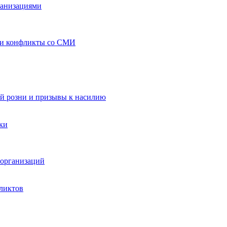
ганизациями
 и конфликты со СМИ
й розни и призывы к насилию
ки
организаций
ликтов