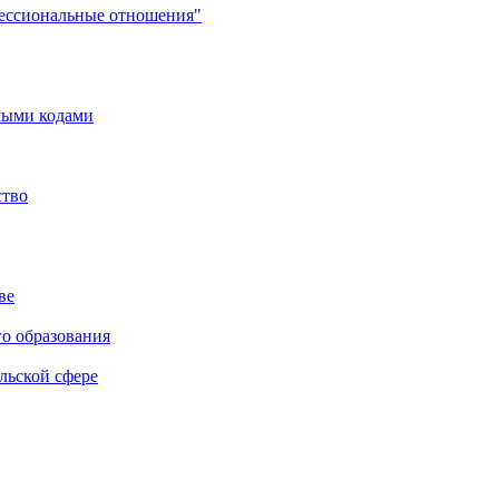
фессиональные отношения"
мыми кодами
ство
ве
го образования
льской сфере