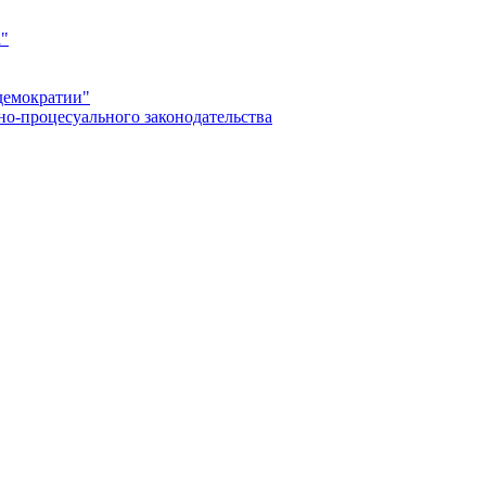
а"
демократии"
но-процесуального законодательства