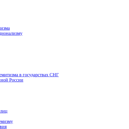
лизма
ционализму
емитизма в государствах СНГ
нной России
 лиц
емизму
вия