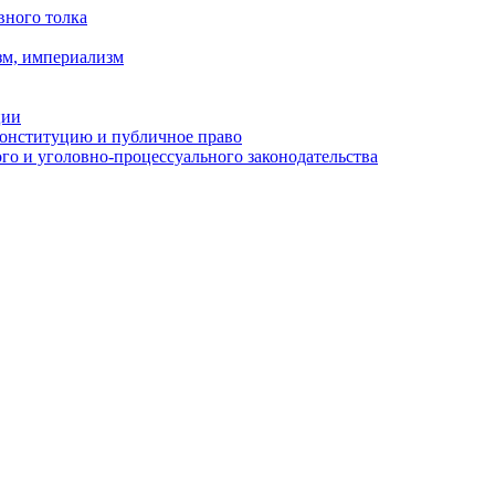
вного толка
зм, империализм
ции
Конституцию и публичное право
о и уголовно-процессуального законодательства