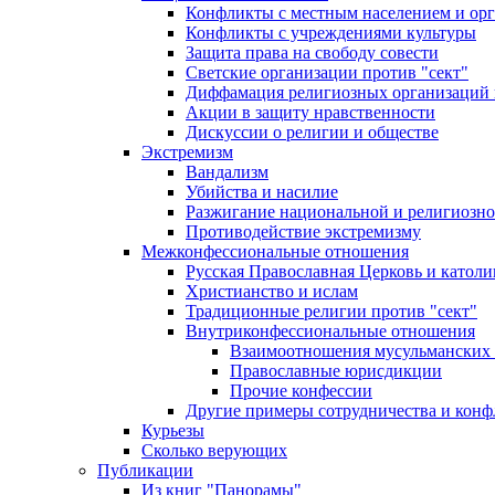
Конфликты с местным населением и ор
Конфликты с учреждениями культуры
Защита права на свободу совести
Светские организации против "сект"
Диффамация религиозных организаций
Акции в защиту нравственности
Дискуссии о религии и обществе
Экстремизм
Вандализм
Убийства и насилие
Разжигание национальной и религиозно
Противодействие экстремизму
Межконфессиональные отношения
Русская Православная Церковь и католи
Христианство и ислам
Традиционные религии против "сект"
Внутриконфессиональные отношения
Взаимоотношения мусульманских 
Православные юрисдикции
Прочие конфессии
Другие примеры сотрудничества и конф
Курьезы
Сколько верующих
Публикации
Из книг "Панорамы"