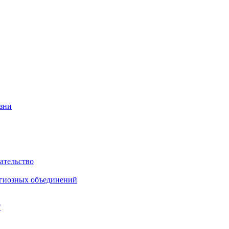
изни
ательство
игиозных объединений
"