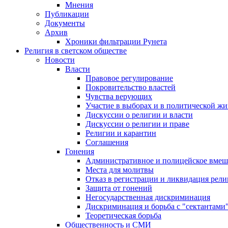
Мнения
Публикации
Документы
Архив
Хроники фильтрации Рунета
Религия в светском обществе
Новости
Власти
Правовое регулирование
Покровительство властей
Чувства верующих
Участие в выборах и в политической ж
Дискуссии о религии и власти
Дискуссии о религии и праве
Религии и карантин
Соглашения
Гонения
Административное и полицейское вмеш
Места для молитвы
Отказ в регистрации и ликвидация рел
Защита от гонений
Негосударственная дискриминация
Дискриминация и борьба с "сектантами
Теоретическая борьба
Общественность и СМИ