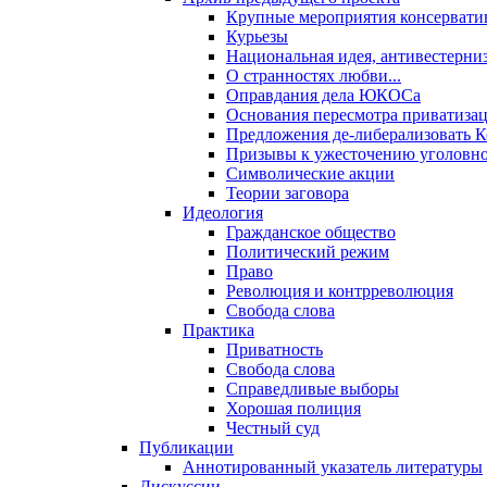
Крупные мероприятия консервати
Курьезы
Национальная идея, антивестерни
О странностях любви...
Оправдания дела ЮКОСа
Основания пересмотра приватиза
Предложения де-либерализовать 
Призывы к ужесточению уголовног
Символические акции
Теории заговора
Идеология
Гражданское общество
Политический режим
Право
Революция и контрреволюция
Свобода слова
Практика
Приватность
Свобода слова
Справедливые выборы
Хорошая полиция
Честный суд
Публикации
Аннотированный указатель литературы
Дискуссии