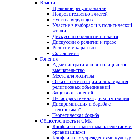
Власти
Правовое регулирование
Покровительство властей
Чувства верующих
Участие в выборах и в политической
жизни
Дискуссии о религии и власти
Дискуссии о религии и праве
Религии и карантин
Соглашения
Гонения
Административное и полицейское
вмешательство
Места для молитвы
Отказ в регистрации и ликвидация
религиозных объединений
Защита от гонений
Негосударственная дискриминация
Дискриминация и борьба с
"сектантами"
Теоретическая борьба
Общественность и СМИ
Конфликты с местным населением и
организациями
Конфликты с учреждениями культуры