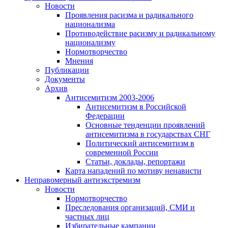
Новости
Проявления расизма и радикального
национализма
Противодействие расизму и радикальному
национализму
Нормотворчество
Мнения
Публикации
Документы
Архив
Антисемитизм 2003-2006
Антисемитизм в Российской
Федерации
Основные тенденции проявлений
антисемитизма в государствах СНГ
Политический антисемитизм в
современной России
Статьи, доклады, репортажи
Карта нападений по мотиву ненависти
Неправомерный антиэкстремизм
Новости
Нормотворчество
Преследования организаций, СМИ и
частных лиц
Избирательные кампании