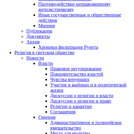
Противодействие неправомерному
антиэкстремизму
Иные государственные и общественные
действия
Мнения
Публикации
Документы
Архив
Хроники фильтрации Рунета
Религия в светском обществе
Новости
Власти
Правовое регулирование
Покровительство властей
Чувства верующих
Участие в выборах и в политической
жизни
Дискуссии о религии и власти
Дискуссии о религии и праве
Религии и карантин
Соглашения
Гонения
Административное и полицейское
вмешательство
Места для молитвы