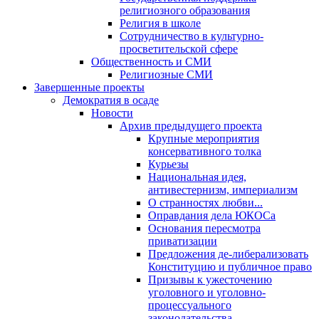
религиозного образования
Религия в школе
Сотрудничество в культурно-
просветительской сфере
Общественность и СМИ
Религиозные СМИ
Завершенные проекты
Демократия в осаде
Новости
Архив предыдущего проекта
Крупные мероприятия
консервативного толка
Курьезы
Национальная идея,
антивестернизм, империализм
О странностях любви...
Оправдания дела ЮКОСа
Основания пересмотра
приватизации
Предложения де-либерализовать
Конституцию и публичное право
Призывы к ужесточению
уголовного и уголовно-
процессуального
законодательства