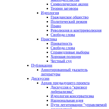
Символические акции
Теории заговора
Идеология
Гражданское общество
Политический режим
Право
Революция и контрреволюция
Свобода слова
Практика
Приватность
Свобода слова
Справедливые выборы
Хорошая полиция
Честный суд
Публикации
Аннотированный указатель
литературы
Дискуссии
Архив предыдущего проекта
Дискуссия о "кризисе
либерализма"
Идеология консерватизма
Национальная идея
Пути легитимации "управляемой