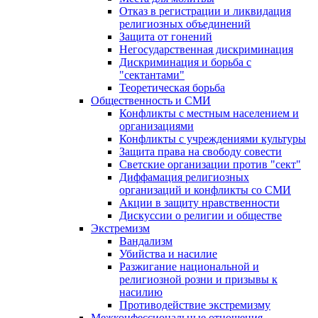
Отказ в регистрации и ликвидация
религиозных объединений
Защита от гонений
Негосударственная дискриминация
Дискриминация и борьба с
"сектантами"
Теоретическая борьба
Общественность и СМИ
Конфликты с местным населением и
организациями
Конфликты с учреждениями культуры
Защита права на свободу совести
Светские организации против "сект"
Диффамация религиозных
организаций и конфликты со СМИ
Акции в защиту нравственности
Дискуссии о религии и обществе
Экстремизм
Вандализм
Убийства и насилие
Разжигание национальной и
религиозной розни и призывы к
насилию
Противодействие экстремизму
Межконфессиональные отношения