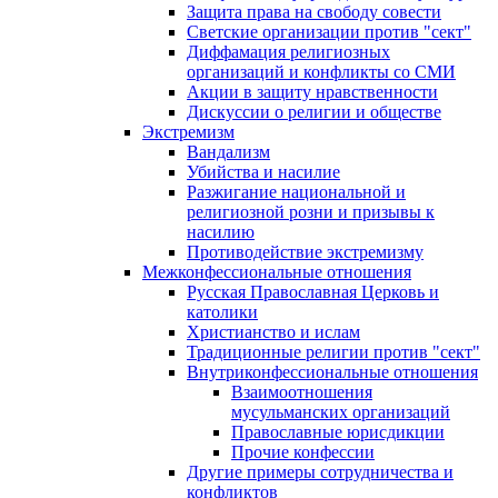
Защита права на свободу совести
Светские организации против "сект"
Диффамация религиозных
организаций и конфликты со СМИ
Акции в защиту нравственности
Дискуссии о религии и обществе
Экстремизм
Вандализм
Убийства и насилие
Разжигание национальной и
религиозной розни и призывы к
насилию
Противодействие экстремизму
Межконфессиональные отношения
Русская Православная Церковь и
католики
Христианство и ислам
Традиционные религии против "сект"
Внутриконфессиональные отношения
Взаимоотношения
мусульманских организаций
Православные юрисдикции
Прочие конфессии
Другие примеры сотрудничества и
конфликтов