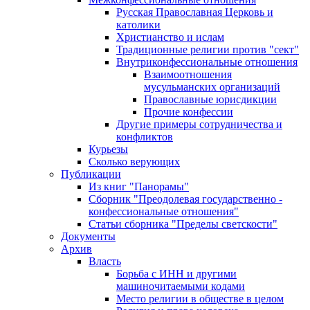
Русская Православная Церковь и
католики
Христианство и ислам
Традиционные религии против "сект"
Внутриконфессиональные отношения
Взаимоотношения
мусульманских организаций
Православные юрисдикции
Прочие конфессии
Другие примеры сотрудничества и
конфликтов
Курьезы
Сколько верующих
Публикации
Из книг "Панорамы"
Сборник "Преодолевая государственно -
конфессиональные отношения"
Статьи сборника "Пределы светскости"
Документы
Архив
Власть
Борьба с ИНН и другими
машиночитаемыми кодами
Место религии в обществе в целом