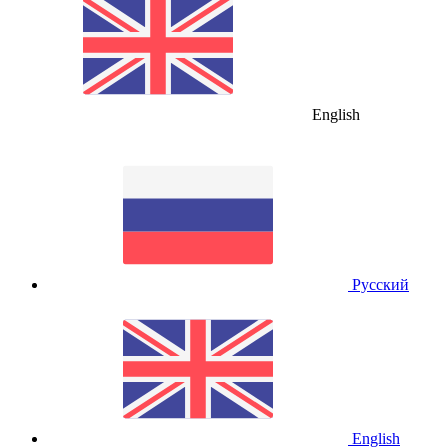
English
Русский
English