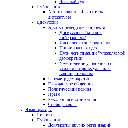
Честный суд
Публикации
Аннотированный указатель
литературы
Дискуссии
Архив предыдущего проекта
Дискуссия о "кризисе
либерализма"
Идеология консерватизма
Национальная идея
Пути легитимации "управляемой
демократии"
Ужесточение уголовного и
уголовно-процесуального
законодательства
Барометр демократии
Гражданское общество
Политический режим
Право
Революция и оппозиция
Свобода слова
Язык вражды
Новости
Публикации
Документы других организаций