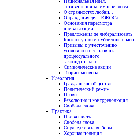
Национальная идея,
антивестернизм, империализм
О странностях любви...
Оправдания дела ЮКОСа
Основания пересмотра
приватизации
Предложения де-либерализовать
Конституцию и публичное право
Призывы к ужесточению
уголовного и уголовно-
процессуального
законодательства
Символические акции
Теории заговора
Идеология
Гражданское общество
Политический режим
Право
Революция и контрреволюция
Свобода слова
Практика
Приватность
Свобода слова
Справедливые выборы
Хорошая полиция