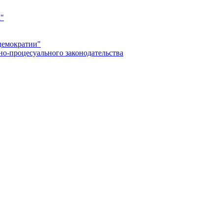
а"
демократии"
но-процесуального законодательства