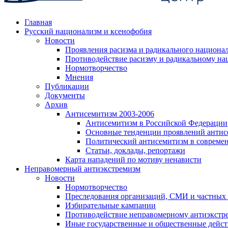
Главная
Русский национализм и ксенофобия
Новости
Проявления расизма и радикального национа
Противодействие расизму и радикальному на
Нормотворчество
Мнения
Публикации
Документы
Архив
Антисемитизм 2003-2006
Антисемитизм в Российской Федерации
Основные тенденции проявлений антис
Политический антисемитизм в совреме
Статьи, доклады, репортажи
Карта нападений по мотиву ненависти
Неправомерный антиэкстремизм
Новости
Нормотворчество
Преследования организаций, СМИ и частных
Избирательные кампании
Противодействие неправомерному антиэкстр
Иные государственные и общественные дейст