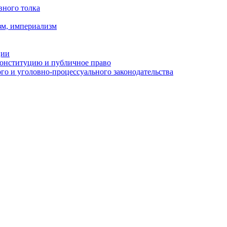
вного толка
зм, империализм
ции
Конституцию и публичное право
о и уголовно-процессуального законодательства