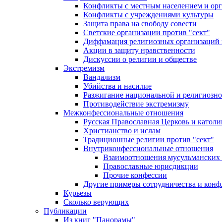
Конфликты с местным населением и ор
Конфликты с учреждениями культуры
Защита права на свободу совести
Светские организации против "сект"
Диффамация религиозных организаций
Акции в защиту нравственности
Дискуссии о религии и обществе
Экстремизм
Вандализм
Убийства и насилие
Разжигание национальной и религиозно
Противодействие экстремизму
Межконфессиональные отношения
Русская Православная Церковь и католи
Христианство и ислам
Традиционные религии против "сект"
Внутриконфессиональные отношения
Взаимоотношения мусульманских 
Православные юрисдикции
Прочие конфессии
Другие примеры сотрудничества и конф
Курьезы
Сколько верующих
Публикации
Из книг "Панорамы"