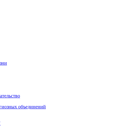
изни
ательство
игиозных объединений
"