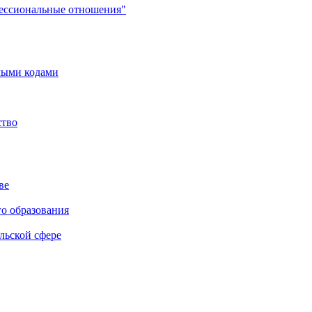
фессиональные отношения"
мыми кодами
ство
ве
го образования
льской сфере