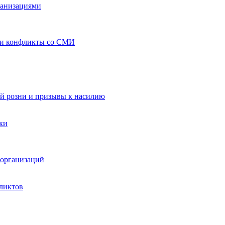
ганизациями
 и конфликты со СМИ
й розни и призывы к насилию
ки
организаций
ликтов