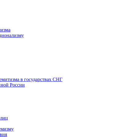
лизма
ционализму
емитизма в государствах СНГ
нной России
 лиц
емизму
вия