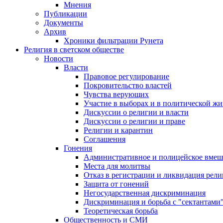
Мнения
Публикации
Документы
Архив
Хроники фильтрации Рунета
Религия в светском обществе
Новости
Власти
Правовое регулирование
Покровительство властей
Чувства верующих
Участие в выборах и в политической ж
Дискуссии о религии и власти
Дискуссии о религии и праве
Религии и карантин
Соглашения
Гонения
Административное и полицейское вмеш
Места для молитвы
Отказ в регистрации и ликвидация рел
Защита от гонений
Негосударственная дискриминация
Дискриминация и борьба с "сектантами
Теоретическая борьба
Общественность и СМИ