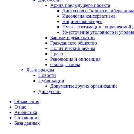
Архив предыдущего проекта
Дискуссия о "кризисе либерализм
Идеология консерватизма
Национальная идея
Пути легитимации "управляемой 
Ужесточение уголовного и уголов
Барометр демократии
Гражданское общество
Политический режим
Право
Революция и оппозиция
Свобода слова
Язык вражды
Новости
Публикации
Документы других организаций
Дискуссии
Объявления
О нас
Аналитика
Справочник
База данных