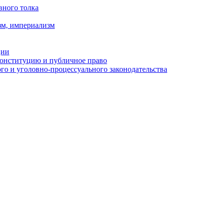
вного толка
зм, империализм
ции
Конституцию и публичное право
о и уголовно-процессуального законодательства