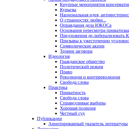
Крупные мероприятия консервати
Курьезы
Национальная идея, антивестерни
О странностях любви...
Оправдания дела ЮКОСа
Основания пересмотра приватиза
Предложения де-либерализовать 
Призывы к ужесточению уголовног
Символические акции
Теории заговора
Идеология
Гражданское общество
Политический режим
Право
Революция и контрреволюция
Свобода слова
Практика
Приватность
Свобода слова
Справедливые выборы
Хорошая полиция
Честный суд
Публикации
Аннотированный указатель литературы
Дискуссии