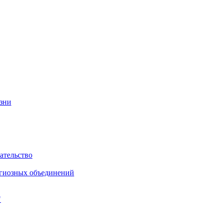
изни
ательство
игиозных объединений
"