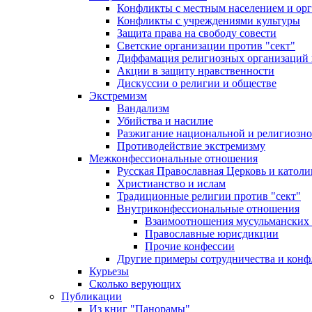
Конфликты с местным населением и ор
Конфликты с учреждениями культуры
Защита права на свободу совести
Светские организации против "сект"
Диффамация религиозных организаций
Акции в защиту нравственности
Дискуссии о религии и обществе
Экстремизм
Вандализм
Убийства и насилие
Разжигание национальной и религиозно
Противодействие экстремизму
Межконфессиональные отношения
Русская Православная Церковь и католи
Христианство и ислам
Традиционные религии против "сект"
Внутриконфессиональные отношения
Взаимоотношения мусульманских 
Православные юрисдикции
Прочие конфессии
Другие примеры сотрудничества и конф
Курьезы
Сколько верующих
Публикации
Из книг "Панорамы"