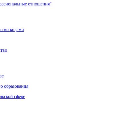
фессиональные отношения"
мыми кодами
ство
ве
го образования
льской сфере