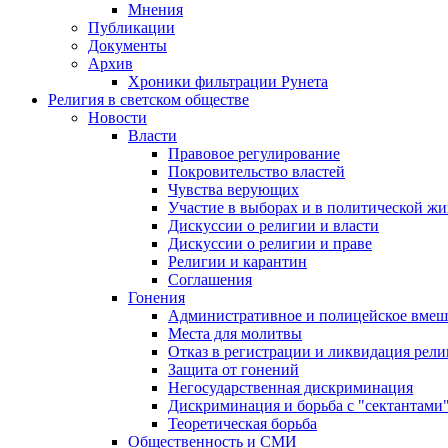
Мнения
Публикации
Документы
Архив
Хроники фильтрации Рунета
Религия в светском обществе
Новости
Власти
Правовое регулирование
Покровительство властей
Чувства верующих
Участие в выборах и в политической ж
Дискуссии о религии и власти
Дискуссии о религии и праве
Религии и карантин
Соглашения
Гонения
Административное и полицейское вмеш
Места для молитвы
Отказ в регистрации и ликвидация рел
Защита от гонений
Негосударственная дискриминация
Дискриминация и борьба с "сектантами
Теоретическая борьба
Общественность и СМИ