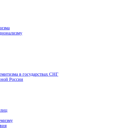
лизма
ционализму
емитизма в государствах СНГ
нной России
 лиц
емизму
вия