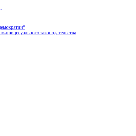
а"
демократии"
но-процесуального законодательства