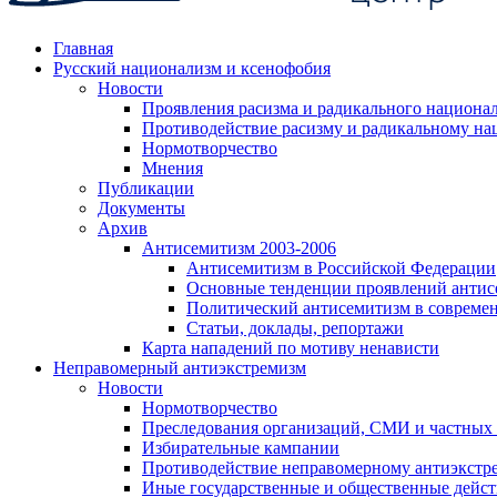
Главная
Русский национализм и ксенофобия
Новости
Проявления расизма и радикального национа
Противодействие расизму и радикальному на
Нормотворчество
Мнения
Публикации
Документы
Архив
Антисемитизм 2003-2006
Антисемитизм в Российской Федерации
Основные тенденции проявлений антис
Политический антисемитизм в совреме
Статьи, доклады, репортажи
Карта нападений по мотиву ненависти
Неправомерный антиэкстремизм
Новости
Нормотворчество
Преследования организаций, СМИ и частных
Избирательные кампании
Противодействие неправомерному антиэкстр
Иные государственные и общественные дейст