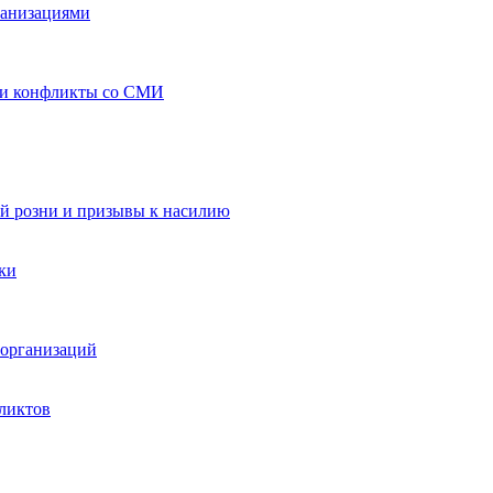
ганизациями
 и конфликты со СМИ
й розни и призывы к насилию
ки
организаций
ликтов