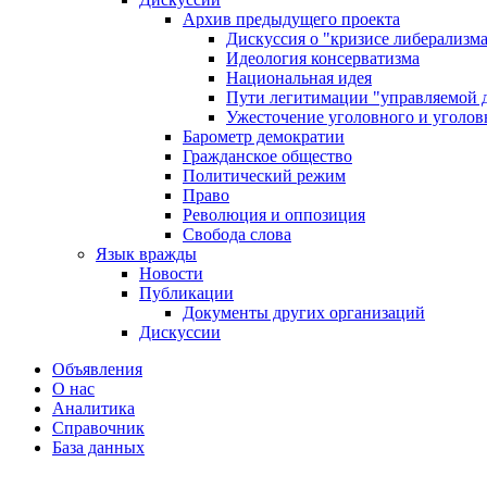
Архив предыдущего проекта
Дискуссия о "кризисе либерализм
Идеология консерватизма
Национальная идея
Пути легитимации "управляемой 
Ужесточение уголовного и уголов
Барометр демократии
Гражданское общество
Политический режим
Право
Революция и оппозиция
Свобода слова
Язык вражды
Новости
Публикации
Документы других организаций
Дискуссии
Объявления
О нас
Аналитика
Справочник
База данных