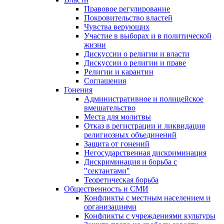
Правовое регулирование
Покровительство властей
Чувства верующих
Участие в выборах и в политической
жизни
Дискуссии о религии и власти
Дискуссии о религии и праве
Религии и карантин
Соглашения
Гонения
Административное и полицейское
вмешательство
Места для молитвы
Отказ в регистрации и ликвидация
религиозных объединений
Защита от гонений
Негосударственная дискриминация
Дискриминация и борьба с
"сектантами"
Теоретическая борьба
Общественность и СМИ
Конфликты с местным населением и
организациями
Конфликты с учреждениями культуры