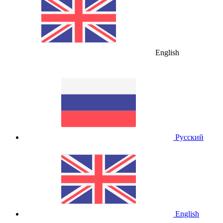
English
Русский
English