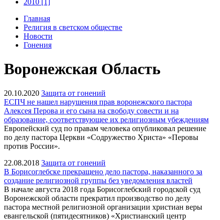
2010 [1]
Главная
Религия в светском обществе
Новости
Гонения
Воронежская Область
20.10.2020
Защита от гонений
ЕСПЧ не нашел нарушения прав воронежского пастора
Алексея Перова и его сына на свободу совести и на
образование, соответствующее их религиозным убеждениям
Европейский суд по правам человека опубликовал решение
по делу пастора Церкви «Содружество Христа» «Перовы
против России».
22.08.2018
Защита от гонений
В Борисоглебске прекращено дело пастора, наказанного за
создание религиозной группы без уведомления властей
В начале августа 2018 года Борисоглебский городской суд
Воронежской области прекратил производство по делу
пастора местной религиозной организации христиан веры
евангельской (пятидесятников) «Христианский центр