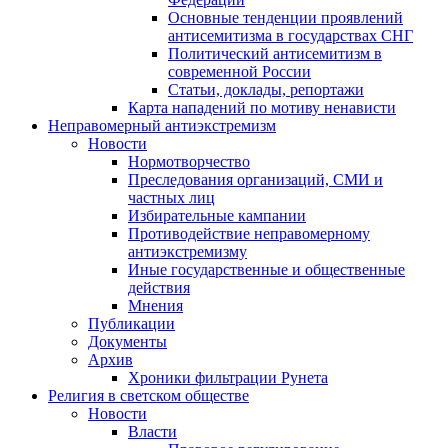
Основные тенденции проявлений
антисемитизма в государствах СНГ
Политический антисемитизм в
современной России
Статьи, доклады, репортажи
Карта нападений по мотиву ненависти
Неправомерный антиэкстремизм
Новости
Нормотворчество
Преследования организаций, СМИ и
частных лиц
Избирательные кампании
Противодействие неправомерному
антиэкстремизму
Иные государственные и общественные
действия
Мнения
Публикации
Документы
Архив
Хроники фильтрации Рунета
Религия в светском обществе
Новости
Власти