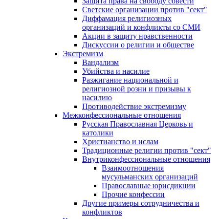
Защита права на свободу совести
Светские организации против "сект"
Диффамация религиозных
организаций и конфликты со СМИ
Акции в защиту нравственности
Дискуссии о религии и обществе
Экстремизм
Вандализм
Убийства и насилие
Разжигание национальной и
религиозной розни и призывы к
насилию
Противодействие экстремизму
Межконфессиональные отношения
Русская Православная Церковь и
католики
Христианство и ислам
Традиционные религии против "сект"
Внутриконфессиональные отношения
Взаимоотношения
мусульманских организаций
Православные юрисдикции
Прочие конфессии
Другие примеры сотрудничества и
конфликтов