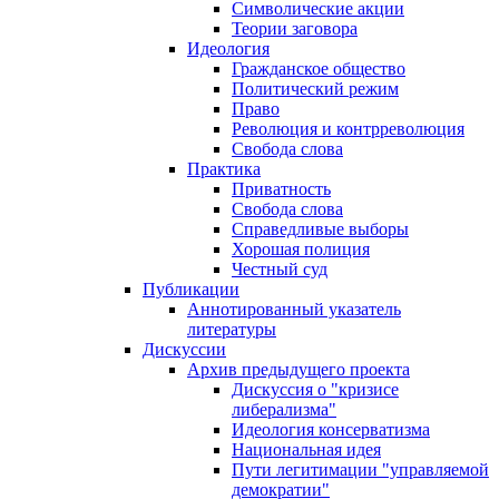
Символические акции
Теории заговора
Идеология
Гражданское общество
Политический режим
Право
Революция и контрреволюция
Свобода слова
Практика
Приватность
Свобода слова
Справедливые выборы
Хорошая полиция
Честный суд
Публикации
Аннотированный указатель
литературы
Дискуссии
Архив предыдущего проекта
Дискуссия о "кризисе
либерализма"
Идеология консерватизма
Национальная идея
Пути легитимации "управляемой
демократии"