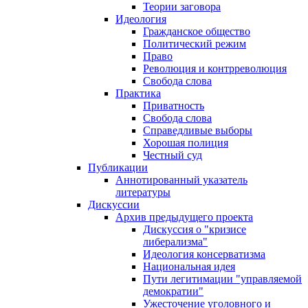
Теории заговора
Идеология
Гражданское общество
Политический режим
Право
Революция и контрреволюция
Свобода слова
Практика
Приватность
Свобода слова
Справедливые выборы
Хорошая полиция
Честный суд
Публикации
Аннотированный указатель
литературы
Дискуссии
Архив предыдущего проекта
Дискуссия о "кризисе
либерализма"
Идеология консерватизма
Национальная идея
Пути легитимации "управляемой
демократии"
Ужесточение уголовного и