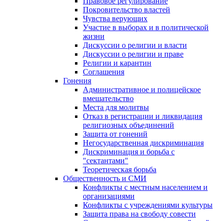
Правовое регулирование
Покровительство властей
Чувства верующих
Участие в выборах и в политической
жизни
Дискуссии о религии и власти
Дискуссии о религии и праве
Религии и карантин
Соглашения
Гонения
Административное и полицейское
вмешательство
Места для молитвы
Отказ в регистрации и ликвидация
религиозных объединений
Защита от гонений
Негосударственная дискриминация
Дискриминация и борьба с
"сектантами"
Теоретическая борьба
Общественность и СМИ
Конфликты с местным населением и
организациями
Конфликты с учреждениями культуры
Защита права на свободу совести