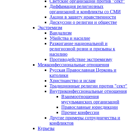
Светские организации против "сект"
Диффамация религиозных
организаций и конфликты со СМИ
Акции в защиту нравственности
Дискуссии о религии и обществе
Экстремизм
Вандализм
Убийства и насилие
Разжигание национальной и
религиозной розни и призывы к
насилию
Противодействие экстремизму
Межконфессиональные отношения
Русская Православная Церковь и
католики
Христианство и ислам
Традиционные религии против "сект"
Внутриконфессиональные отношения
Взаимоотношения
мусульманских организаций
Православные юрисдикции
Прочие конфессии
Другие примеры сотрудничества и
конфликтов
Курьезы