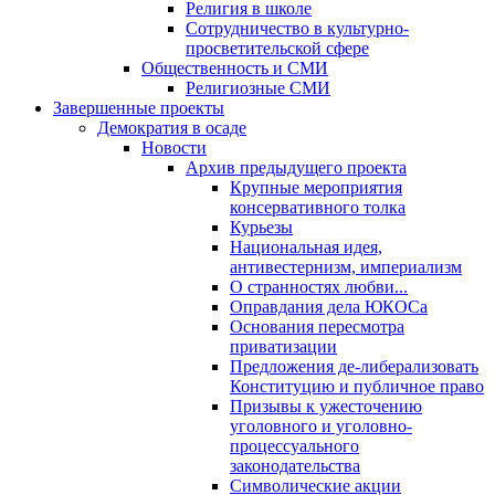
Религия в школе
Сотрудничество в культурно-
просветительской сфере
Общественность и СМИ
Религиозные СМИ
Завершенные проекты
Демократия в осаде
Новости
Архив предыдущего проекта
Крупные мероприятия
консервативного толка
Курьезы
Национальная идея,
антивестернизм, империализм
О странностях любви...
Оправдания дела ЮКОСа
Основания пересмотра
приватизации
Предложения де-либерализовать
Конституцию и публичное право
Призывы к ужесточению
уголовного и уголовно-
процессуального
законодательства
Символические акции