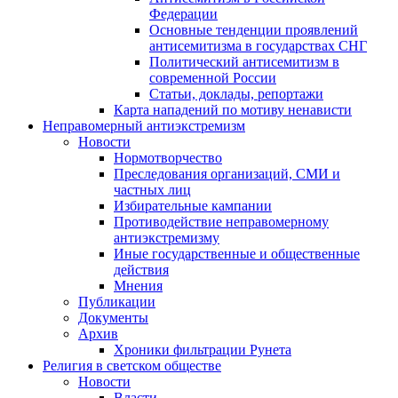
Федерации
Основные тенденции проявлений
антисемитизма в государствах СНГ
Политический антисемитизм в
современной России
Статьи, доклады, репортажи
Карта нападений по мотиву ненависти
Неправомерный антиэкстремизм
Новости
Нормотворчество
Преследования организаций, СМИ и
частных лиц
Избирательные кампании
Противодействие неправомерному
антиэкстремизму
Иные государственные и общественные
действия
Мнения
Публикации
Документы
Архив
Хроники фильтрации Рунета
Религия в светском обществе
Новости
Власти