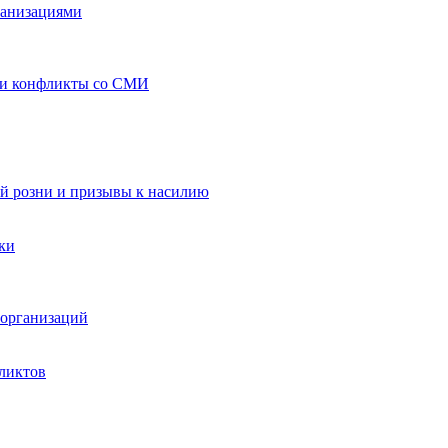
ганизациями
 и конфликты со СМИ
й розни и призывы к насилию
ки
организаций
ликтов