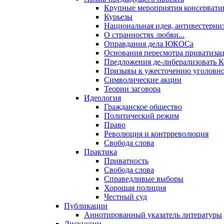
Крупные мероприятия консервати
Курьезы
Национальная идея, антивестерни
О странностях любви...
Оправдания дела ЮКОСа
Основания пересмотра приватиза
Предложения де-либерализовать 
Призывы к ужесточению уголовног
Символические акции
Теории заговора
Идеология
Гражданское общество
Политический режим
Право
Революция и контрреволюция
Свобода слова
Практика
Приватность
Свобода слова
Справедливые выборы
Хорошая полиция
Честный суд
Публикации
Аннотированный указатель литературы
Дискуссии