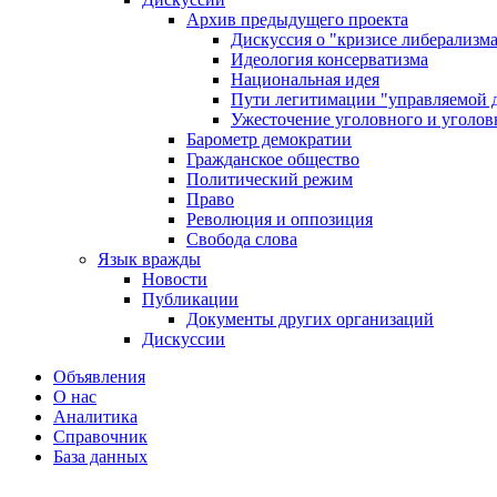
Архив предыдущего проекта
Дискуссия о "кризисе либерализм
Идеология консерватизма
Национальная идея
Пути легитимации "управляемой 
Ужесточение уголовного и уголов
Барометр демократии
Гражданское общество
Политический режим
Право
Революция и оппозиция
Свобода слова
Язык вражды
Новости
Публикации
Документы других организаций
Дискуссии
Объявления
О нас
Аналитика
Справочник
База данных