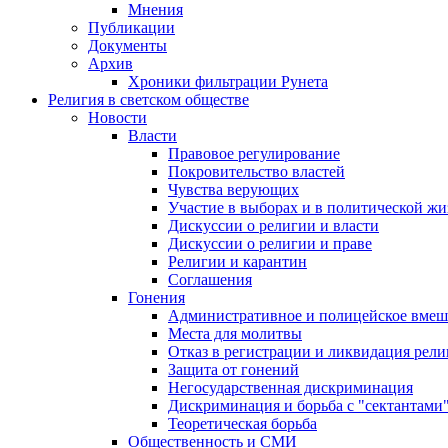
Мнения
Публикации
Документы
Архив
Хроники фильтрации Рунета
Религия в светском обществе
Новости
Власти
Правовое регулирование
Покровительство властей
Чувства верующих
Участие в выборах и в политической ж
Дискуссии о религии и власти
Дискуссии о религии и праве
Религии и карантин
Соглашения
Гонения
Административное и полицейское вмеш
Места для молитвы
Отказ в регистрации и ликвидация рел
Защита от гонений
Негосударственная дискриминация
Дискриминация и борьба с "сектантами
Теоретическая борьба
Общественность и СМИ