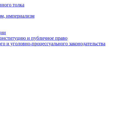
вного толка
зм, империализм
ции
Конституцию и публичное право
о и уголовно-процессуального законодательства