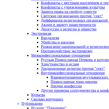
Конфликты с местным населением и ор
Конфликты с учреждениями культуры
Защита права на свободу совести
Светские организации против "сект"
Диффамация религиозных организаций
Акции в защиту нравственности
Дискуссии о религии и обществе
Экстремизм
Вандализм
Убийства и насилие
Разжигание национальной и религиозно
Противодействие экстремизму
Межконфессиональные отношения
Русская Православная Церковь и католи
Христианство и ислам
Традиционные религии против "сект"
Внутриконфессиональные отношения
Взаимоотношения мусульманских 
Православные юрисдикции
Прочие конфессии
Другие примеры сотрудничества и конф
Курьезы
Сколько верующих
Публикации
Из книг "Панорамы"