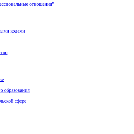
фессиональные отношения"
мыми кодами
ство
ве
го образования
льской сфере