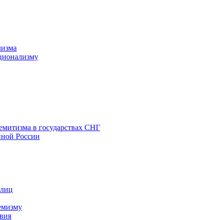
лизма
ционализму
емитизма в государствах СНГ
нной России
 лиц
емизму
вия