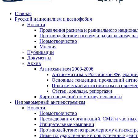
Главная
Русский национализм и ксенофобия
Новости
Проявления расизма и радикального национа
Противодействие расизму и радикальному на
Нормотворчество
Мнения
Публикации
Документы
Архив
Антисемитизм 2003-2006
Антисемитизм в Российской Федерации
Основные тенденции проявлений антис
Политический антисемитизм в совреме
Статьи, доклады, репортажи
Карта нападений по мотиву ненависти
Неправомерный антиэкстремизм
Новости
Нормотворчество
Преследования организаций, СМИ и частных
Избирательные кампании
Противодействие неправомерному антиэкстр
Иные государственные и общественные дейст