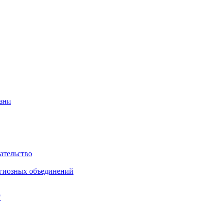
изни
ательство
игиозных объединений
"