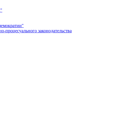
а"
демократии"
но-процесуального законодательства